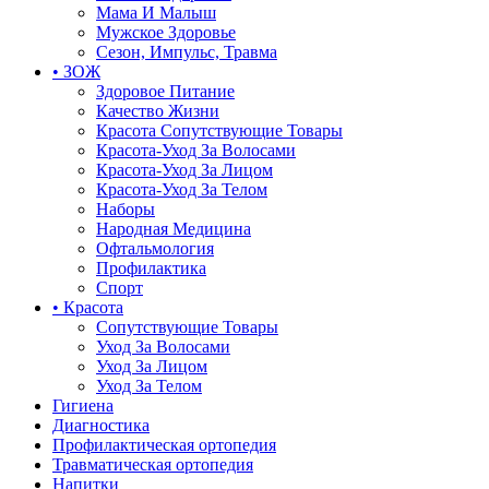
Мама И Малыш
Мужское Здоровье
Сезон, Импульс, Травма
• ЗОЖ
Здоровое Питание
Качество Жизни
Красота Сопутствующие Товары
Красота-Уход За Волосами
Красота-Уход За Лицом
Красота-Уход За Телом
Наборы
Народная Медицина
Офтальмология
Профилактика
Спорт
• Красота
Сопутствующие Товары
Уход За Волосами
Уход За Лицом
Уход За Телом
Гигиена
Диагностика
Профилактическая ортопедия
Травматическая ортопедия
Напитки