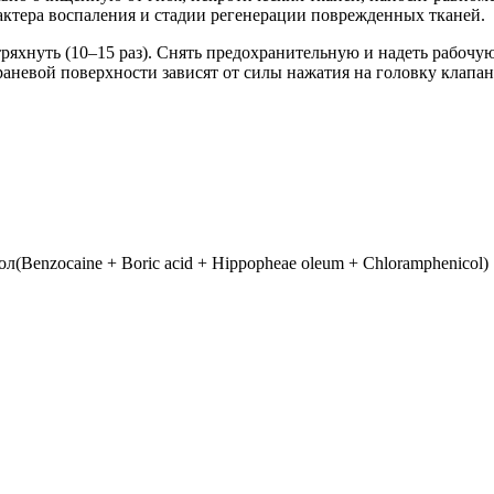
рактера воспаления и стадии регенерации поврежденных тканей.
ряхнуть (10–15 раз). Снять предохранительную и надеть рабочу
раневой поверхности зависят от силы нажатия на головку клапа
Benzocaine + Boric acid + Hippopheae oleum + Chloramphenicol)