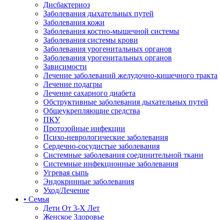
Дисбактериоз
Заболевания дыхательных путей
Заболевания кожи
Заболевания костно-мышечной системы
Заболевания системы крови
Заболевания урогенитальных органов
Заболевания урогенитальных органов
Зависимости
Лечение заболеваний желудочно-кишечного тракта
Лечение подагры
Лечение сахарного диабета
Обструктивные заболевания дыхательных путей
Общеукрепляющие средства
ПКУ
Протозойные инфекции
Психо-неврологические заболевания
Сердечно-сосудистые заболевания
Системные заболевания соединительной ткани
Системные инфекционные заболевания
Угревая сыпь
Эндокринные заболевания
Уход/Лечение
• Семья
Дети От 3-Х Лет
Женское Здоровье