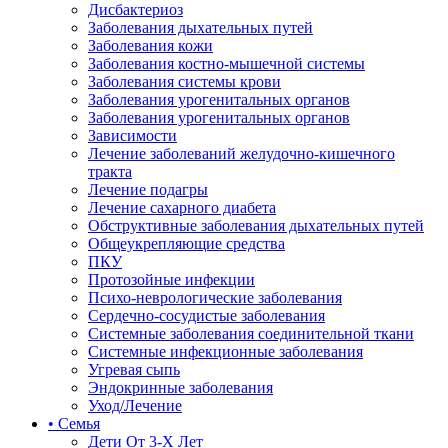
Дисбактериоз
Заболевания дыхательных путей
Заболевания кожи
Заболевания костно-мышечной системы
Заболевания системы крови
Заболевания урогенитальных органов
Заболевания урогенитальных органов
Зависимости
Лечение заболеваний желудочно-кишечного
тракта
Лечение подагры
Лечение сахарного диабета
Обструктивные заболевания дыхательных путей
Общеукрепляющие средства
ПКУ
Протозойные инфекции
Психо-неврологические заболевания
Сердечно-сосудистые заболевания
Системные заболевания соединительной ткани
Системные инфекционные заболевания
Угревая сыпь
Эндокринные заболевания
Уход/Лечение
• Семья
Дети От 3-Х Лет