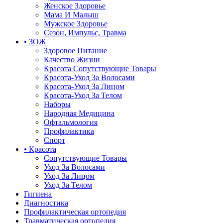
Женское Здоровье
Мама И Малыш
Мужское Здоровье
Сезон, Импульс, Травма
• ЗОЖ
Здоровое Питание
Качество Жизни
Красота Сопутствующие Товары
Красота-Уход За Волосами
Красота-Уход За Лицом
Красота-Уход За Телом
Наборы
Народная Медицина
Офтальмология
Профилактика
Спорт
• Красота
Сопутствующие Товары
Уход За Волосами
Уход За Лицом
Уход За Телом
Гигиена
Диагностика
Профилактическая ортопедия
Травматическая ортопедия