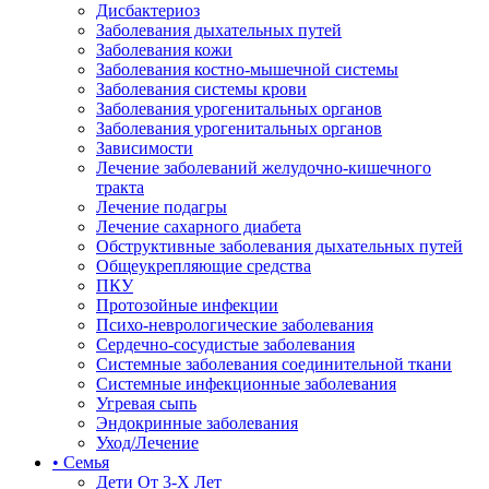
Дисбактериоз
Заболевания дыхательных путей
Заболевания кожи
Заболевания костно-мышечной системы
Заболевания системы крови
Заболевания урогенитальных органов
Заболевания урогенитальных органов
Зависимости
Лечение заболеваний желудочно-кишечного
тракта
Лечение подагры
Лечение сахарного диабета
Обструктивные заболевания дыхательных путей
Общеукрепляющие средства
ПКУ
Протозойные инфекции
Психо-неврологические заболевания
Сердечно-сосудистые заболевания
Системные заболевания соединительной ткани
Системные инфекционные заболевания
Угревая сыпь
Эндокринные заболевания
Уход/Лечение
• Семья
Дети От 3-Х Лет