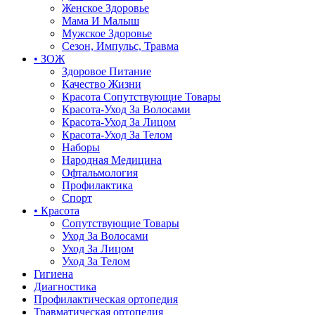
Женское Здоровье
Мама И Малыш
Мужское Здоровье
Сезон, Импульс, Травма
• ЗОЖ
Здоровое Питание
Качество Жизни
Красота Сопутствующие Товары
Красота-Уход За Волосами
Красота-Уход За Лицом
Красота-Уход За Телом
Наборы
Народная Медицина
Офтальмология
Профилактика
Спорт
• Красота
Сопутствующие Товары
Уход За Волосами
Уход За Лицом
Уход За Телом
Гигиена
Диагностика
Профилактическая ортопедия
Травматическая ортопедия