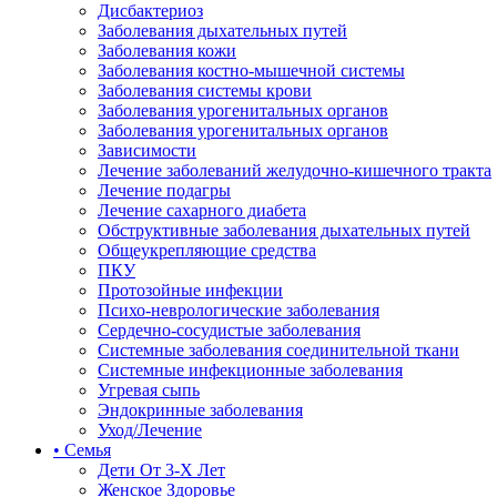
Дисбактериоз
Заболевания дыхательных путей
Заболевания кожи
Заболевания костно-мышечной системы
Заболевания системы крови
Заболевания урогенитальных органов
Заболевания урогенитальных органов
Зависимости
Лечение заболеваний желудочно-кишечного тракта
Лечение подагры
Лечение сахарного диабета
Обструктивные заболевания дыхательных путей
Общеукрепляющие средства
ПКУ
Протозойные инфекции
Психо-неврологические заболевания
Сердечно-сосудистые заболевания
Системные заболевания соединительной ткани
Системные инфекционные заболевания
Угревая сыпь
Эндокринные заболевания
Уход/Лечение
• Семья
Дети От 3-Х Лет
Женское Здоровье