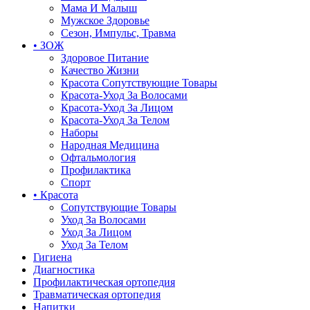
Мама И Малыш
Мужское Здоровье
Сезон, Импульс, Травма
• ЗОЖ
Здоровое Питание
Качество Жизни
Красота Сопутствующие Товары
Красота-Уход За Волосами
Красота-Уход За Лицом
Красота-Уход За Телом
Наборы
Народная Медицина
Офтальмология
Профилактика
Спорт
• Красота
Сопутствующие Товары
Уход За Волосами
Уход За Лицом
Уход За Телом
Гигиена
Диагностика
Профилактическая ортопедия
Травматическая ортопедия
Напитки