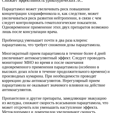
Снижает эффективность урикозурических ЛС.
Парацетамол может увеличивать риск повышения
концентрации хлорамфеникола и, как следствие, может
увеличиваться риск развития нейтропении, в связи с чем
следует контролировать гематологические показатели.
Одновременное применение этих двух препаратов возможно
лишь после консультации врача.
Пробенецид уменьшает почти в два раза клиренс
парацетамола, что требует снижения дозы парацетамола.
Многократный прием парацетамола в течение более 4 дней
увеличивает антикоагулянтный эффект. Следует проводить
мониторинг МНО во время и после окончания
одновременного применения парацетамола (особенно в
высоких дозах и/или в течение продолжительного времени) и
производных кумарина. При необходимости проводят
коррекцию дозы антикоагулянтов. Нерегулярный прием
парацетамола не оказывает значимого влияния на действие
антикоагулянтов.
Пропантелин и другие препараты, замедляющие эвакуацию
из желудка, снижают скорость всасывания парацетамола, что
может отсрочить или уменьшить наступление эффекта.
Метоклопрамид и домперидон увеличивают скорость