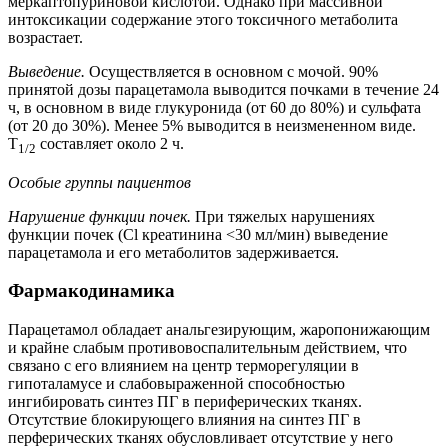
меркаптопуриновой кислотой. Однако при массивной
интоксикации содержание этого токсичного метаболита
возрастает.
Выведение.
Осуществляется в основном с мочой. 90%
принятой дозы парацетамола выводится почками в течение 24
ч, в основном в виде глукуронида (от 60 до 80%) и сульфата
(от 20 до 30%). Менее 5% выводится в неизмененном виде.
T
составляет около 2 ч.
1/2
Особые группы пациентов
Нарушение функции почек.
При тяжелых нарушениях
функции почек (Cl креатинина <30 мл/мин) выведение
парацетамола и его метаболитов задерживается.
Фармакодинамика
Парацетамол обладает анальгезирующим, жаропонижающим
и крайне слабым противовоспалительным действием, что
связано с его влиянием на центр терморегуляции в
гипоталамусе и слабовыраженной способностью
ингибировать синтез ПГ в периферических тканях.
Отсутствие блокирующего влияния на синтез ПГ в
перферических тканях обусловливает отсутствие у него