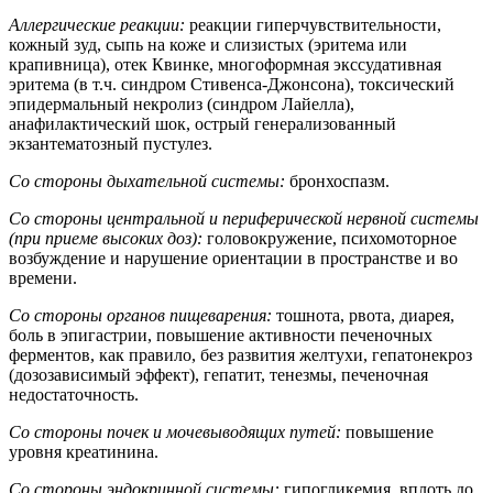
Аллергические реакции:
реакции гиперчувствительности,
кожный зуд, сыпь на коже и слизистых (эритема или
крапивница), отек Квинке, многоформная экссудативная
эритема (в т.ч. синдром Стивенcа-Джонсона), токсический
эпидермальный некролиз (синдром Лайелла),
анафилактический шок, острый генерализованный
экзантематозный пустулез.
Со стороны дыхательной системы:
бронхоспазм.
Со стороны центральной и периферической нервной системы
(при приеме высоких доз):
головокружение, психомоторное
возбуждение и нарушение ориентации в пространстве и во
времени.
Со стороны органов пищеварения:
тошнота, рвота, диарея,
боль в эпигастрии, повышение активности печеночных
ферментов, как правило, без развития желтухи, гепатонекроз
(дозозависимый эффект), гепатит, тенезмы, печеночная
недостаточность.
Со стороны почек и мочевыводящих путей:
повышение
уровня креатинина.
Со стороны эндокринной системы:
гипогликемия, вплоть до