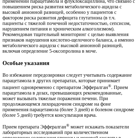
применении парацетамола и флуклоксациллина, что связано с
повышением риска развития метаболического ацидоза с
высокой анионной разницей, особенно у пациентов с
фактором риска развития дефицита глутатиона (в т.ч.
пациенты с тяжелой почечной недостаточностью, сепсисом,
нарушением питания и хроническим алкоголизмом).
Рекомендован тщательный мониторинг с целью выявления
признаков нарушения кислотно-щелочного баланса, а именно
метаболического ацидоза с высокой анионной разницей,
включая определение 5-оксопролина в моче.
Особые указания
Во избежание передозировки следует учитывать содержание
парацетамола в других препаратах, которые принимает
®
пациент одновременно с препаратом Эффералган
. Прием
парацетамола в дозах, превышающих рекомендованные,
может вызывать тяжелые поражения печени. При
продолжающемся лихорадочном синдроме на фоне
применения парацетамола (более 3 дней) и болевом синдроме
(более 5 дней) требуется консультация врача.
®
Прием препарата Эффералган
может искажать показатели
лабораторных исследований при количественном
определении содержания глюкозы и мочевой кислоты в