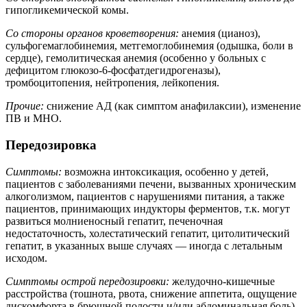
гипогликемической комы.
Со стороны органов кроветворения:
анемия (цианоз),
сульфогемаглобинемия, метгемоглобинемия (одышка, боли в
сердце), гемолитическая анемия (особенно у больных с
дефицитом глюкозо-6-фосфатдегидрогеназы),
тромбоцитопения, нейтропения, лейкопения.
Прочие:
снижение АД (как симптом анафилаксии), изменение
ПВ и MHO.
Передозировка
Симптомы:
возможна интоксикация, особенно у детей,
пациентов с заболеваниями печени, вызванных хроническим
алкоголизмом, пациентов с нарушениями питания, а также
пациентов, принимающих индукторы ферментов, т.к. могут
развиться молниеносный гепатит, печеночная
недостаточность, холестатический гепатит, цитолитический
гепатит, в указанных выше случаях — иногда с летальным
исходом.
Симптомы острой передозировки:
желудочно-кишечные
расстройства (тошнота, рвота, снижение аппетита, ощущение
дискомфорта в брюшной полости и/или абдоминальная боль),