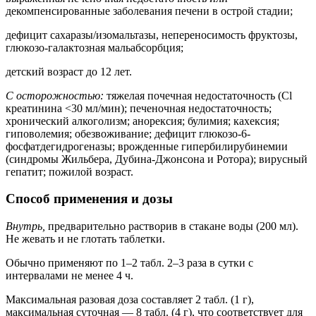
декомпенсированные заболевания печени в острой стадии;
дефицит сахаразы/изомальтазы, непереносимость фруктозы,
глюкозо-галактозная мальабсорбция;
детский возраст до 12 лет.
С осторожностью:
тяжелая почечная недостаточность (Cl
креатинина <30 мл/мин); печеночная недостаточность;
хронический алкоголизм; анорексия; булимия; кахексия;
гиповолемия; обезвоживание; дефицит глюкозо-6-
фосфатдегидрогеназы; врожденные гипербилирубинемии
(синдромы Жильбера, Дубина-Джонсона и Ротора); вирусный
гепатит; пожилой возраст.
Способ применения и дозы
Внутрь,
предварительно растворив в стакане воды (200 мл).
Не жевать и не глотать таблетки.
Обычно применяют по 1–2 табл. 2–3 раза в сутки с
интервалами не менее 4 ч.
Максимальная разовая доза составляет 2 табл. (1 г),
максимальная суточная — 8 табл. (4 г), что соответствует для