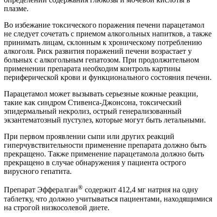
плазме.
Во избежание токсического поражения печени парацетамол
не следует сочетать с приемом алкогольных напитков, а также
принимать лицам, склонным к хроническому потреблению
алкоголя. Риск развития поражений печени возрастает у
больных с алкогольным гепатозом. При продолжительном
применении препарата необходим контроль картины
периферической крови и функционального состояния печени.
Парацетамол может вызывать серьезные кожные реакции,
такие как синдром Стивенcа-Джонсона, токсический
эпидермальный некролиз, острый генерализованный
экзантематозный пустулез, которые могут быть летальными.
При первом проявлении сыпи или других реакций
гиперчувствительности применение препарата должно быть
прекращено. Также применение парацетамола должно быть
прекращено в случае обнаружения у пациента острого
вирусного гепатита.
®
Препарат Эффералган
содержит 412,4 мг натрия на одну
таблетку, что должно учитываться пациентами, находящимися
на строгой низкосолевой диете.