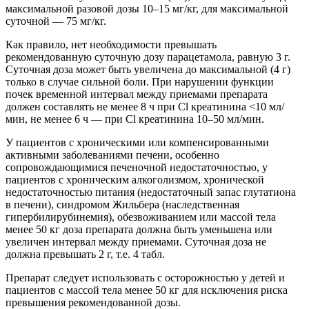
максимальной разовой дозы 10–15 мг/кг, для максимальной
суточной — 75 мг/кг.
Как правило, нет необходимости превышать
рекомендованную суточную дозу парацетамола, равную 3 г.
Суточная доза может быть увеличена до максимальной (4 г)
только в случае сильной боли. При нарушении функции
почек временной интервал между приемами препарата
должен составлять не менее 8 ч при Cl креатинина <10 мл/
мин, не менее 6 ч — при Cl креатинина 10–50 мл/мин.
У пациентов с хроническими или компенсированными
активными заболеваниями печени, особенно
сопровождающимися печеночной недостаточностью, у
пациентов с хроническим алкоголизмом, хронической
недостаточностью питания (недостаточный запас глутатиона
в печени), синдромом Жильбера (наследственная
гипербилирубинемия), обезвоживанием или массой тела
менее 50 кг доза препарата должна быть уменьшена или
увеличен интервал между приемами. Суточная доза не
должна превышать 2 г, т.е. 4 табл.
Препарат следует использовать с осторожностью у детей и
пациентов с массой тела менее 50 кг для исключения риска
превышения рекомендованной дозы.