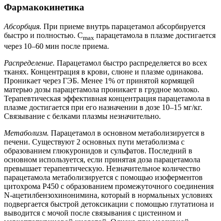
Фармакокинетика
Абсорбция.
При приеме внутрь парацетамол абсорбируется
быстро и полностью. C
парацетамола в плазме достигается
max
через 10–60 мин после приема.
Распределение.
Парацетамол быстро распределяется во всех
тканях. Концентрация в крови, слюне и плазме одинакова.
Проникает через ГЭБ. Менее 1% от принятой кормящей
матерью дозы парацетамола проникает в грудное молоко.
Терапевтическая эффективная концентрация парацетамола в
плазме достигается при его назначении в дозе 10–15 мг/кг.
Связывание с белками плазмы незначительно.
Метаболизм.
Парацетамол в основном метаболизируется в
печени. Существуют 2 основных пути метаболизма с
образованием глюкуронидов и сульфатов. Последний в
основном используется, если принятая доза парацетамола
превышает терапевтическую. Незначительное количество
парацетамола метаболизируется с помощью изоферментов
цитохрома Р450 с образованием промежуточного соединения
N-ацетилбензохинонимина, который в нормальных условиях
подвергается быстрой детоксикации с помощью глутатиона и
выводится с мочой после связывания с цистеином и