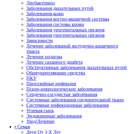
Дисбактериоз
Заболевания дыхательных путей
Заболевания кожи
Заболевания костно-мышечной системы
Заболевания системы крови
Заболевания урогенитальных органов
Заболевания урогенитальных органов
Зависимости
Лечение заболеваний желудочно-кишечного
тракта
Лечение подагры
Лечение сахарного диабета
Обструктивные заболевания дыхательных путей
Общеукрепляющие средства
ПКУ
Протозойные инфекции
Психо-неврологические заболевания
Сердечно-сосудистые заболевания
Системные заболевания соединительной ткани
Системные инфекционные заболевания
Угревая сыпь
Эндокринные заболевания
Уход/Лечение
• Семья
Дети От 3-Х Лет