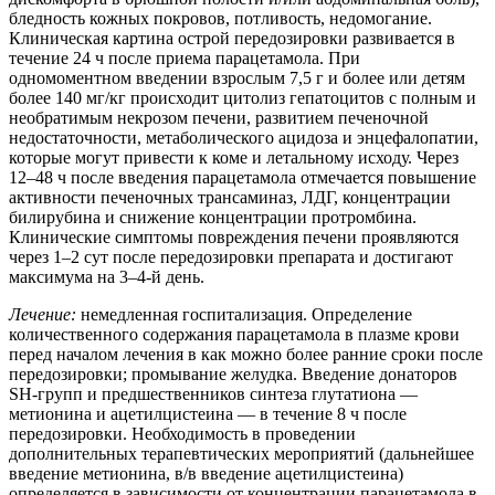
бледность кожных покровов, потливость, недомогание.
Клиническая картина острой передозировки развивается в
течение 24 ч после приема парацетамола. При
одномоментном введении взрослым 7,5 г и более или детям
более 140 мг/кг происходит цитолиз гепатоцитов с полным и
необратимым некрозом печени, развитием печеночной
недостаточности, метаболического ацидоза и энцефалопатии,
которые могут привести к коме и летальному исходу. Через
12–48 ч после введения парацетамола отмечается повышение
активности печеночных трансаминаз, ЛДГ, концентрации
билирубина и снижение концентрации протромбина.
Клинические симптомы повреждения печени проявляются
через 1–2 сут после передозировки препарата и достигают
максимума на 3–4-й день.
Лечение:
немедленная госпитализация. Определение
количественного содержания парацетамола в плазме крови
перед началом лечения в как можно более ранние сроки после
передозировки; промывание желудка. Введение донаторов
SH-групп и предшественников синтеза глутатиона —
метионина и ацетилцистеина — в течение 8 ч после
передозировки. Необходимость в проведении
дополнительных терапевтических мероприятий (дальнейшее
введение метионина, в/в введение ацетилцистеина)
определяется в зависимости от концентрации парацетамола в