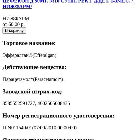
ЦЕФЕКОН Д 50МГ. №10 СУПП. РЕКТ. Д/ДЕТ. 1-3МЕС. /
НИЖФАРМ/
НИЖФАРМ
от 60.00 р.
В корзину
Торговое название:
Эффералган®(Efferalgan)
Действующее вещество:
Парацетамол*(Paracetamol*)
Заводской штрих-код:
3585552591727, 4602505008435
Номер регистрационного удостоверения:
П N011549/01(07/09/2010 00:00:00)
Фармакотерапевтическая группа