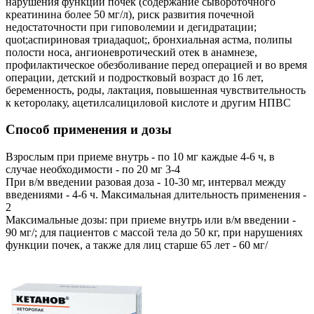
нарушения функции почек (содержание сывороточного
креатинина более 50 мг/л), риск развития почечной
недостаточности при гиповолемии и дегидратации;
quot;аспириновая триадаquot;, бронхиальная астма, полипы
полости носа, ангионевротический отек в анамнезе,
профилактическое обезболивание перед операцией и во время
операции, детский и подростковый возраст до 16 лет,
беременность, роды, лактация, повышенная чувствительность
к кеторолаку, ацетилсалициловой кислоте и другим НПВС
Способ применения и дозы
Взрослым при приеме внутрь - по 10 мг каждые 4-6 ч, в
случае необходимости - по 20 мг 3-4
При в/м введении разовая доза - 10-30 мг, интервал между
введениями - 4-6 ч. Максимальная длительность применения -
2
Максимальные дозы: при приеме внутрь или в/м введении -
90 мг/; для пациентов с массой тела до 50 кг, при нарушениях
функции почек, а также для лиц старше 65 лет - 60 мг/