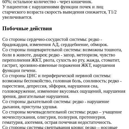
60%; остальное количество - через кишечник.
У пациентов с нарушениями функции почек и лиц
старческого возраста скорость выведения снижается, T1/2
увеличивается.
Побочные действия
Со стороны сердечно-сосудистой системы: редко -
брадикардия, изменения АД, сердцебиение, обморок.
Со стороны пищеварительной системы: возможны тошнота,
боли в животе, диарея; редко - запор, метеоризм, чувство
переполнения ЖКТ, рвота, сухость во рту, жажда, стоматит,
гастрит, эрозивно-язвенные поражения ЖКТ, нарушения
функции печени.
Со стороны ЦНС и периферической нервной системы:
возможны беспокойство, головная боль, сонливость; редко -
парестезии, депрессия, эйфория, нарушения сна,
головокружение, изменение вкусовых ощущений, нарушения
зрения, двигательные нарушения.
Со стороны дыхательной системы: редко - нарушение
дыхания, приступы удушья.
Со стороны мочевыделительной системы: редко – учащение
мочеиспускания, олигурия, полиурия, протеинурия,
гематурия, азотемия, острая почечная недостаточность.
Со стороны системы свертывания крови: редко – носовые