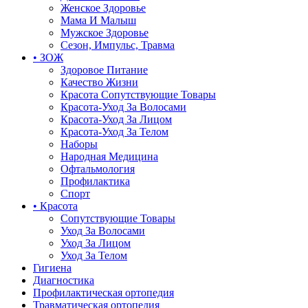
Женское Здоровье
Мама И Малыш
Мужское Здоровье
Сезон, Импульс, Травма
• ЗОЖ
Здоровое Питание
Качество Жизни
Красота Сопутствующие Товары
Красота-Уход За Волосами
Красота-Уход За Лицом
Красота-Уход За Телом
Наборы
Народная Медицина
Офтальмология
Профилактика
Спорт
• Красота
Сопутствующие Товары
Уход За Волосами
Уход За Лицом
Уход За Телом
Гигиена
Диагностика
Профилактическая ортопедия
Травматическая ортопедия