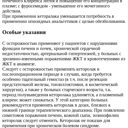
почечного клиренса лития и повышение его концентрации в
плазме; с фуросемидом - уменьшение его мочегонного
действия.
При применении кеторалака уменьшается потребность в
применении опиоидных анальгетиков с целью обезболивания.
Особые указания
С осторожностью применяют у пациентов с нарушениями
функции печени и почек, хронической сердечной
недостаточностью, артериальной гипертензией, у больных с
эрозивно-язвенными поражениями ЖКТ и кровотечениями из
ЖКТ в анамнезе.
Следует с осторожностью применять кеторолак в
послеоперационном периоде в случаях, когда требуется
особенно тщательный гемостаз (в т.ч. после резекции
предстательной железы, тонзиллэктомии, в косметической
хирургии), а также у больных старческого возраста, т.к.
период полувыведения кеторолака удлиняется, а плазменный
клиренс может снижаться. У этой категории больных
рекомендуется применять кеторолак в дозах, близких к
нижней границе терапевтического диапазона. При появлении
симптомов поражения печени, кожной сыпи, эозинофилии
кеторолак следует отменить. Кеторолак не показан для
применения при хроническом болевом синдроме.