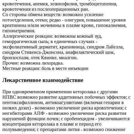
кровотечения, анемия, эозинофилия, тромбоцитопения,
кровотечения из послеоперационных ран.
Со стороны обмена веществ: возможно усиление
потоотделения, отеки; редко - олигурия, повышение уровня
креатинина и/или мочевины в плазме крови, гипокалиемия,
гипонатриемия.
Аллергические реакции: возможны кожный зуд,
геморрагическая сыпь; в единичных случаях -
эксфолиативный дерматит, крапивница, синдром Лайелла,
синдром Стивенса-Джонсона, анафилактический шок,
бронхоспазм, отек Квинке, миалгии.
Прочие: возможна лихорадка.
Местные реакции: боль в месте инъекции
Лекарственное взаимодействие
При одновременном применении кеторолака с другими
НПВС возможно развитие аддитивных побочных эффектов; с
пентоксифиллином, антикоагулянтами (включая гепарин в
низких дозах) - возможно увеличение риска кровотечения; с
ингибиторами АПФ - возможно увеличение риска развития
нарушений функции почек; с пробенецидом - увеличиваются
концентрация кеторолака в плазме и период его
полувыведения; с препаратами лития - возможно снижение