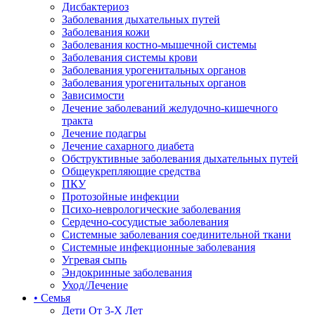
Дисбактериоз
Заболевания дыхательных путей
Заболевания кожи
Заболевания костно-мышечной системы
Заболевания системы крови
Заболевания урогенитальных органов
Заболевания урогенитальных органов
Зависимости
Лечение заболеваний желудочно-кишечного
тракта
Лечение подагры
Лечение сахарного диабета
Обструктивные заболевания дыхательных путей
Общеукрепляющие средства
ПКУ
Протозойные инфекции
Психо-неврологические заболевания
Сердечно-сосудистые заболевания
Системные заболевания соединительной ткани
Системные инфекционные заболевания
Угревая сыпь
Эндокринные заболевания
Уход/Лечение
• Семья
Дети От 3-Х Лет