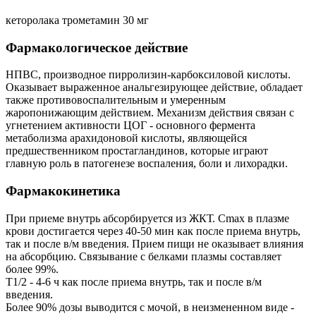
кеторолака трометамин 30 мг
Фармакологическое действие
НПВС, производное пирролизин-карбоксиловой кислоты.
Оказывает выраженное анальгезирующее действие, обладает
также противовоспалительным и умеренным
жаропонижающим действием. Механизм действия связан с
угнетением активности ЦОГ - основного фермента
метаболизма арахидоновой кислоты, являющейся
предшественником простагландинов, которые играют
главную роль в патогенезе воспаления, боли и лихорадки.
Фармакокинетика
При приеме внутрь абсорбируется из ЖКТ. Cmax в плазме
крови достигается через 40-50 мин как после приема внутрь,
так и после в/м введения. Прием пищи не оказывает влияния
на абсорбцию. Связывание с белками плазмы составляет
более 99%.
T1/2 - 4-6 ч как после приема внутрь, так и после в/м
введения.
Более 90% дозы выводится с мочой, в неизмененном виде -