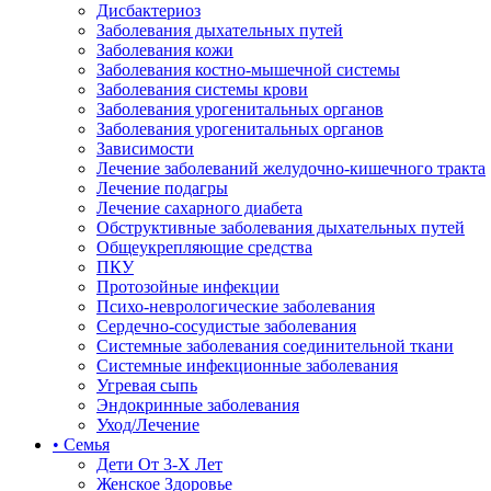
Дисбактериоз
Заболевания дыхательных путей
Заболевания кожи
Заболевания костно-мышечной системы
Заболевания системы крови
Заболевания урогенитальных органов
Заболевания урогенитальных органов
Зависимости
Лечение заболеваний желудочно-кишечного тракта
Лечение подагры
Лечение сахарного диабета
Обструктивные заболевания дыхательных путей
Общеукрепляющие средства
ПКУ
Протозойные инфекции
Психо-неврологические заболевания
Сердечно-сосудистые заболевания
Системные заболевания соединительной ткани
Системные инфекционные заболевания
Угревая сыпь
Эндокринные заболевания
Уход/Лечение
• Семья
Дети От 3-Х Лет
Женское Здоровье