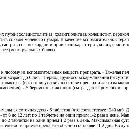
 путей: холецистолитиаз, холангиолитиаз, холецистит, перихол
тит, спазмы мочевого пузыря. В качестве вспомогательной тера
 гастрит, спазмы кардии и привратника, энтерит, колит, спасти
орее (менструальных болях).
 любому из вспомогательных веществ препарата. - Тяжелая пече
кий возраст до 6 лет. - Период грудного вскармливания (отсутс
ы-галактозы (из-за присутствия в составе препарата лактозы 
рименения). - У беременных женщин (см. раздел «Применение пр
симальная суточная доза - 6 таблеток (что соответствует 240 мг
от 6 до 12 лет: по 1 таблетке на один прием 1-2 раза в день. Мак
ли по 2 таблетки на один прием 1-2 раза в день. Максимальная сут
ительность приема препарата обычно составляет 1-2 дня. В случ