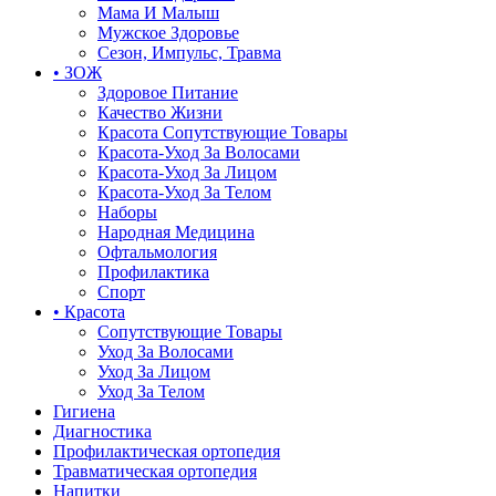
Мама И Малыш
Мужское Здоровье
Сезон, Импульс, Травма
• ЗОЖ
Здоровое Питание
Качество Жизни
Красота Сопутствующие Товары
Красота-Уход За Волосами
Красота-Уход За Лицом
Красота-Уход За Телом
Наборы
Народная Медицина
Офтальмология
Профилактика
Спорт
• Красота
Сопутствующие Товары
Уход За Волосами
Уход За Лицом
Уход За Телом
Гигиена
Диагностика
Профилактическая ортопедия
Травматическая ортопедия
Напитки