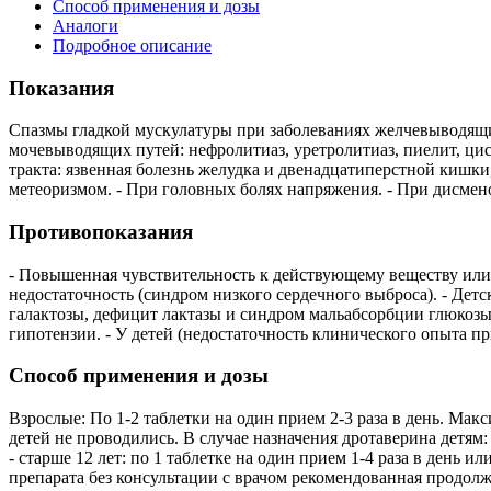
Способ применения и дозы
Аналоги
Подробное описание
Показания
Спазмы гладкой мускулатуры при заболеваниях желчевыводящих
мочевыводящих путей: нефролитиаз, уретролитиаз, пиелит, цис
тракта: язвенная болезнь желудка и двенадцатиперстной кишки,
метеоризмом. - При головных болях напряжения. - При дисмен
Противопоказания
- Повышенная чувствительность к действующему веществу или к
недостаточность (синдром низкого сердечного выброса). - Детс
галактозы, дефицит лактазы и синдром мальабсорбции глюкоз
гипотензии. - У детей (недостаточность клинического опыта п
Способ применения и дозы
Взрослые: По 1-2 таблетки на один прием 2-3 раза в день. Мак
детей не проводились. В случае назначения дротаверина детям: - 
- старше 12 лет: по 1 таблетке на один прием 1-4 раза в день и
препарата без консультации с врачом рекомендованная продолж