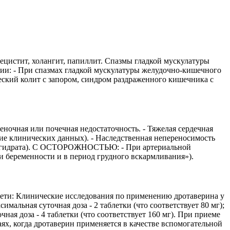
ецистит, холангит, папиллит. Спазмы гладкой мускулатуры
пии: - При спазмах гладкой мускулатуры желудочно-кишечного
ческий колит с запором, синдром раздраженного кишечника с
ночная или почечная недостаточность. - Тяжелая сердечная
твие клинических данных). - Наследственная непереносимость
моногидрата). С ОСТОРОЖНОСТЬЮ: - При артериальной
и беременности и в период грудного вскармливания»).
). Дети: Клинические исследования по применению дротаверина у
симальная суточная доза - 2 таблетки (что соответствует 80 мг);
очная доза - 4 таблетки (что соответствует 160 мг). При приеме
аях, когда дротаверин применяется в качестве вспомогательной