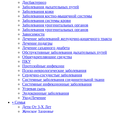
Дисбактериоз
Заболевания дыхательных путей
Заболевания кожи
Заболевания костно-мышечной системы
Заболевания системы крови
Заболевания урогенитальных органов
Заболевания урогенитальных органов
Зависимости
Лечение заболеваний желудочно-кишечного тракта
Лечение подагры
Лечение сахарного диабета
Обструктивные заболевания дыхательных путей
Общеукрепляющие средства
ПКУ
Протозойные инфекции
Психо-неврологические заболевания
Сердечно-сосудистые заболевания
Системные заболевания соединительной ткани
Системные инфекционные заболевания
Угревая сыпь
Эндокринные заболевания
Уход/Лечение
• Семья
Дети От 3-Х Лет
Женское Здоровье