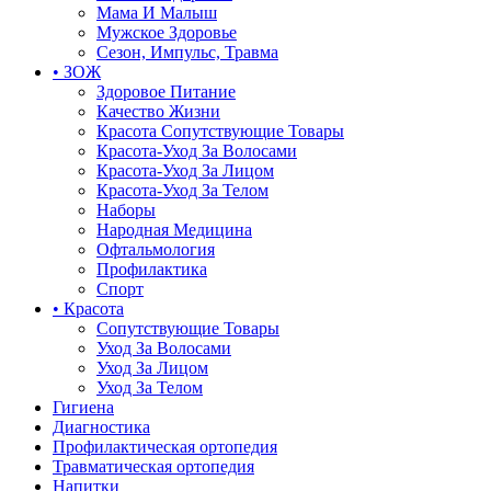
Мама И Малыш
Мужское Здоровье
Сезон, Импульс, Травма
• ЗОЖ
Здоровое Питание
Качество Жизни
Красота Сопутствующие Товары
Красота-Уход За Волосами
Красота-Уход За Лицом
Красота-Уход За Телом
Наборы
Народная Медицина
Офтальмология
Профилактика
Спорт
• Красота
Сопутствующие Товары
Уход За Волосами
Уход За Лицом
Уход За Телом
Гигиена
Диагностика
Профилактическая ортопедия
Травматическая ортопедия
Напитки