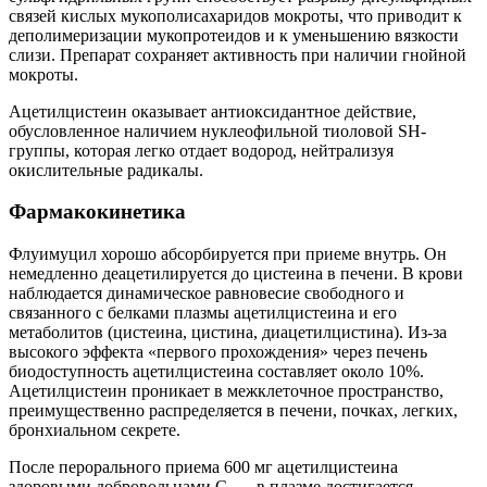
связей кислых мукополисахаридов мокроты, что приводит к
деполимеризации мукопротеидов и к уменьшению вязкости
слизи. Препарат сохраняет активность при наличии гнойной
мокроты.
Ацетилцистеин оказывает антиоксидантное действие,
обусловленное наличием нуклеофильной тиоловой SH-
группы, которая легко отдает водород, нейтрализуя
окислительные радикалы.
Фармакокинетика
Флуимуцил хорошо абсорбируется при приеме внутрь. Он
немедленно деацетилируется до цистеина в печени. В крови
наблюдается динамическое равновесие свободного и
связанного с белками плазмы ацетилцистеина и его
метаболитов (цистеина, цистина, диацетилцистина). Из-за
высокого эффекта «первого прохождения» через печень
биодоступность ацетилцистеина составляет около 10%.
Ацетилцистеин проникает в межклеточное пространство,
преимущественно распределяется в печени, почках, легких,
бронхиальном секрете.
После перорального приема 600 мг ацетилцистеина
здоровыми добровольцами C
в плазме достигается