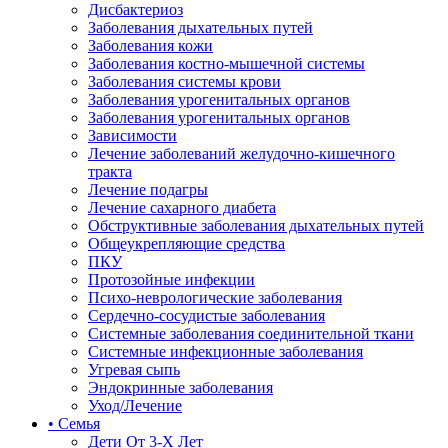
Дисбактериоз
Заболевания дыхательных путей
Заболевания кожи
Заболевания костно-мышечной системы
Заболевания системы крови
Заболевания урогенитальных органов
Заболевания урогенитальных органов
Зависимости
Лечение заболеваний желудочно-кишечного
тракта
Лечение подагры
Лечение сахарного диабета
Обструктивные заболевания дыхательных путей
Общеукрепляющие средства
ПКУ
Протозойные инфекции
Психо-неврологические заболевания
Сердечно-сосудистые заболевания
Системные заболевания соединительной ткани
Системные инфекционные заболевания
Угревая сыпь
Эндокринные заболевания
Уход/Лечение
• Семья
Дети От 3-Х Лет