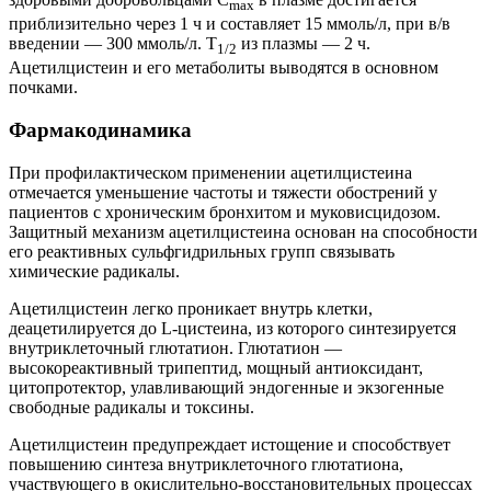
max
приблизительно через 1 ч и составляет 15 ммоль/л, при в/в
введении — 300 ммоль/л. T
из плазмы — 2 ч.
1/2
Ацетилцистеин и его метаболиты выводятся в основном
почками.
Фармакодинамика
При профилактическом применении ацетилцистеина
отмечается уменьшение частоты и тяжести обострений у
пациентов с хроническим бронхитом и муковисцидозом.
Защитный механизм ацетилцистеина основан на способности
его реактивных сульфгидрильных групп связывать
химические радикалы.
Ацетилцистеин легко проникает внутрь клетки,
деацетилируется до L-цистеина, из которого синтезируется
внутриклеточный глютатион. Глютатион —
высокореактивный трипептид, мощный антиоксидант,
цитопротектор, улавливающий эндогенные и экзогенные
свободные радикалы и токсины.
Ацетилцистеин предупреждает истощение и способствует
повышению синтеза внутриклеточного глютатиона,
участвующего в окислительно-восстановительных процессах