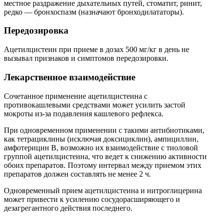
местное раздражение дыхательных путей, стоматит, ринит,
редко — бронхоспазм (назначают бронходилататоры).
Передозировка
Ацетилцистеин при приеме в дозах 500 мг/кг в день не
вызывал признаков и симптомов передозировки.
Лекарственное взаимодействие
Сочетанное применение ацетилцистеина с
противокашлевыми средствами может усилить застой
мокроты из-за подавления кашлевого рефлекса.
При одновременном применении с такими антибиотиками,
как тетрациклины (исключая доксициклин), ампициллин,
амфотерицин B, возможно их взаимодействие с тиоловой
группой ацетилцистеина, что ведет к снижению активности
обоих препаратов. Поэтому интервал между приемом этих
препаратов должен составлять не менее 2 ч.
Одновременный прием ацетилцистеина и нитроглицерина
может привести к усилению сосудорасширяющего и
дезагрегантного действия последнего.