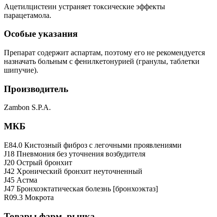
Ацетилцистеин устраняет токсические эффекты
парацетамола.
Особые указания
Препарат содержит аспартам, поэтому его не рекомендуется
назначать больным с фенилкетонурией (гранулы, таблетки
шипучие).
Производитель
Zambon S.P.A.
МКБ
E84.0 Кистозный фиброз с легочными проявлениями
J18 Пневмония без уточнения возбудителя
J20 Острый бронхит
J42 Хронический бронхит неуточненный
J45 Астма
J47 Бронхоэктатическая болезнь [бронхоэктаз]
R09.3 Мокрота
Товары фарм. рынка