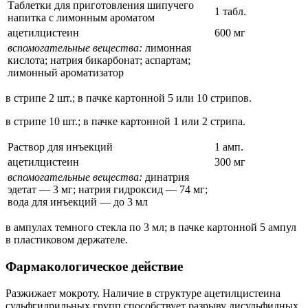
Таблетки для приготовления шипучего
1 табл.
напитка с лимонным ароматом
ацетилцистеин
600 мг
вспомогательные вещества:
лимонная
кислота; натрия бикарбонат; аспартам;
лимонный ароматизатор
в стрипе 2 шт.; в пачке картонной 5 или 10 стрипов.
в стрипе 10 шт.; в пачке картонной 1 или 2 стрипа.
Раствор для инъекций
1 амп.
ацетилцистеин
300 мг
вспомогательные вещества:
динатрия
эдетат — 3 мг; натрия гидроксид — 74 мг;
вода для инъекций — до 3 мл
в ампулах темного стекла по 3 мл; в пачке картонной 5 ампул
в пластиковом держателе.
Фармакологическое действие
Разжижает мокроту. Наличие в структуре ацетилцистеина
сульфгидрильных групп способствует разрыву дисульфидных