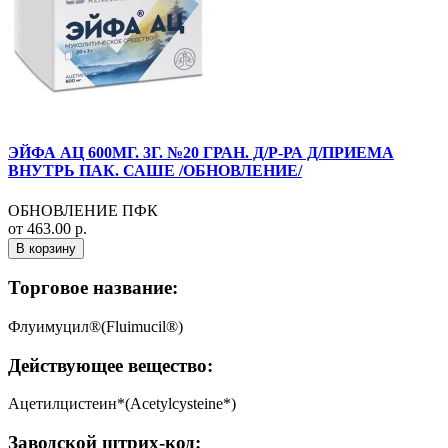
ЭЙФА АЦ 600МГ. 3Г. №20 ГРАН. Д/Р-РА Д/ПРИЕМА
ВНУТРЬ ПАК. САШЕ /ОБНОВЛЕНИЕ/
ОБНОВЛЕНИЕ ПФК
от 463.00 р.
В корзину
Торговое название:
Флуимуцил®(Fluimucil®)
Действующее вещество:
Ацетилцистеин*(Acetylcysteine*)
Заводской штрих-код: