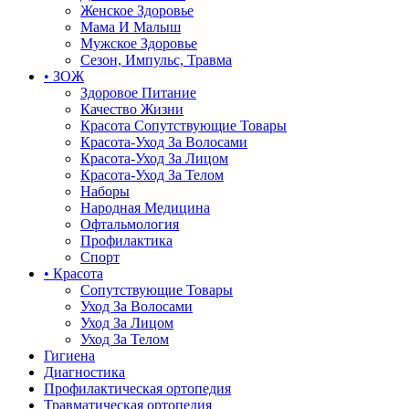
Женское Здоровье
Мама И Малыш
Мужское Здоровье
Сезон, Импульс, Травма
• ЗОЖ
Здоровое Питание
Качество Жизни
Красота Сопутствующие Товары
Красота-Уход За Волосами
Красота-Уход За Лицом
Красота-Уход За Телом
Наборы
Народная Медицина
Офтальмология
Профилактика
Спорт
• Красота
Сопутствующие Товары
Уход За Волосами
Уход За Лицом
Уход За Телом
Гигиена
Диагностика
Профилактическая ортопедия
Травматическая ортопедия