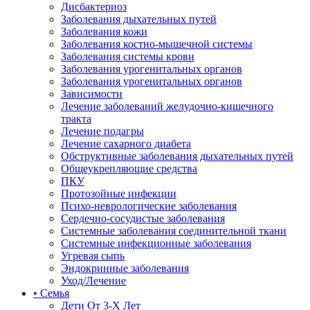
Дисбактериоз
Заболевания дыхательных путей
Заболевания кожи
Заболевания костно-мышечной системы
Заболевания системы крови
Заболевания урогенитальных органов
Заболевания урогенитальных органов
Зависимости
Лечение заболеваний желудочно-кишечного
тракта
Лечение подагры
Лечение сахарного диабета
Обструктивные заболевания дыхательных путей
Общеукрепляющие средства
ПКУ
Протозойные инфекции
Психо-неврологические заболевания
Сердечно-сосудистые заболевания
Системные заболевания соединительной ткани
Системные инфекционные заболевания
Угревая сыпь
Эндокринные заболевания
Уход/Лечение
• Семья
Дети От 3-Х Лет