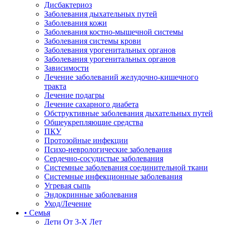
Дисбактериоз
Заболевания дыхательных путей
Заболевания кожи
Заболевания костно-мышечной системы
Заболевания системы крови
Заболевания урогенитальных органов
Заболевания урогенитальных органов
Зависимости
Лечение заболеваний желудочно-кишечного
тракта
Лечение подагры
Лечение сахарного диабета
Обструктивные заболевания дыхательных путей
Общеукрепляющие средства
ПКУ
Протозойные инфекции
Психо-неврологические заболевания
Сердечно-сосудистые заболевания
Системные заболевания соединительной ткани
Системные инфекционные заболевания
Угревая сыпь
Эндокринные заболевания
Уход/Лечение
• Семья
Дети От 3-Х Лет