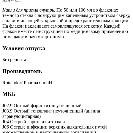
Капли для приема внутрь.
По 50 или 100 мл во флаконах
темного стекла с дозирующим капельным устройством сверху,
с навинчивающейся крышкой и предохранительным кольцом.
На флакон наклеивают самоклеящуюся этикетку. Каждый
флакон вместе с инструкцией по медицинскому применению
помещают в пачку картонную.
Условия отпуска
Без рецепта.
Производитель
Rottendorf Pharma GmbH
МКБ
J02.9 Острый фарингит неуточненный
J03.9 Острый тонзиллит неуточненный (ангина
агранулоцитарная)
J04 Острый ларингит и трахеит
J06 Острые инфекции верхних дыхательных путей
множественной и неуточненной локализации