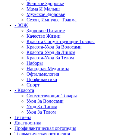
Женское Здоровье
Мама И Малыш
Мужское Здоровье
Сезон, Импульс, Травма
• ЗОЖ
Здоровое Питание
Качество Жизни
Красота Сопутствующие Товары
Красота-Уход За Волосами
Красота-Уход За Лицом
Красота-Уход За Телом
Наборы
Народная Медицина
Офтальмология
Профилактика
Спорт
• Красота
Сопутствующие Товары
Уход За Волосами
Уход За Лицом
Уход За Телом
Гигиена
Диагностика
Профилактическая ортопедия
Травматическая ортопедия