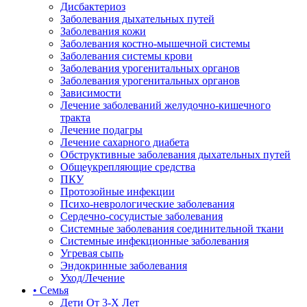
Дисбактериоз
Заболевания дыхательных путей
Заболевания кожи
Заболевания костно-мышечной системы
Заболевания системы крови
Заболевания урогенитальных органов
Заболевания урогенитальных органов
Зависимости
Лечение заболеваний желудочно-кишечного
тракта
Лечение подагры
Лечение сахарного диабета
Обструктивные заболевания дыхательных путей
Общеукрепляющие средства
ПКУ
Протозойные инфекции
Психо-неврологические заболевания
Сердечно-сосудистые заболевания
Системные заболевания соединительной ткани
Системные инфекционные заболевания
Угревая сыпь
Эндокринные заболевания
Уход/Лечение
• Семья
Дети От 3-Х Лет