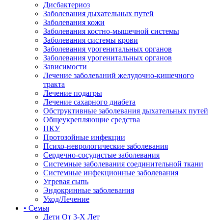
Дисбактериоз
Заболевания дыхательных путей
Заболевания кожи
Заболевания костно-мышечной системы
Заболевания системы крови
Заболевания урогенитальных органов
Заболевания урогенитальных органов
Зависимости
Лечение заболеваний желудочно-кишечного
тракта
Лечение подагры
Лечение сахарного диабета
Обструктивные заболевания дыхательных путей
Общеукрепляющие средства
ПКУ
Протозойные инфекции
Психо-неврологические заболевания
Сердечно-сосудистые заболевания
Системные заболевания соединительной ткани
Системные инфекционные заболевания
Угревая сыпь
Эндокринные заболевания
Уход/Лечение
• Семья
Дети От 3-Х Лет