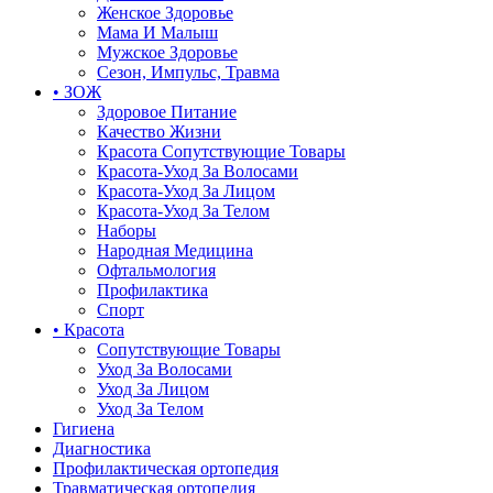
Женское Здоровье
Мама И Малыш
Мужское Здоровье
Сезон, Импульс, Травма
• ЗОЖ
Здоровое Питание
Качество Жизни
Красота Сопутствующие Товары
Красота-Уход За Волосами
Красота-Уход За Лицом
Красота-Уход За Телом
Наборы
Народная Медицина
Офтальмология
Профилактика
Спорт
• Красота
Сопутствующие Товары
Уход За Волосами
Уход За Лицом
Уход За Телом
Гигиена
Диагностика
Профилактическая ортопедия
Травматическая ортопедия