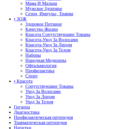
Мама И Малыш
Мужское Здоровье
Сезон, Импульс, Травма
• ЗОЖ
Здоровое Питание
Качество Жизни
Красота Сопутствующие Товары
Красота-Уход За Волосами
Красота-Уход За Лицом
Красота-Уход За Телом
Наборы
Народная Медицина
Офтальмология
Профилактика
Спорт
• Красота
Сопутствующие Товары
Уход За Волосами
Уход За Лицом
Уход За Телом
Гигиена
Диагностика
Профилактическая ортопедия
Травматическая ортопедия
Напитки