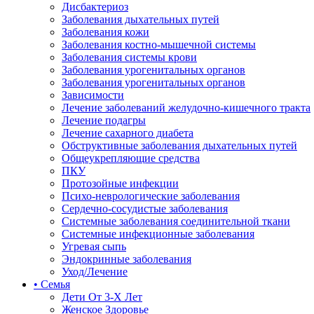
Дисбактериоз
Заболевания дыхательных путей
Заболевания кожи
Заболевания костно-мышечной системы
Заболевания системы крови
Заболевания урогенитальных органов
Заболевания урогенитальных органов
Зависимости
Лечение заболеваний желудочно-кишечного тракта
Лечение подагры
Лечение сахарного диабета
Обструктивные заболевания дыхательных путей
Общеукрепляющие средства
ПКУ
Протозойные инфекции
Психо-неврологические заболевания
Сердечно-сосудистые заболевания
Системные заболевания соединительной ткани
Системные инфекционные заболевания
Угревая сыпь
Эндокринные заболевания
Уход/Лечение
• Семья
Дети От 3-Х Лет
Женское Здоровье