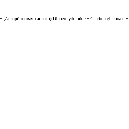
скорбиновая кислота](Diphenhydramine + Calcium gluconate + Par