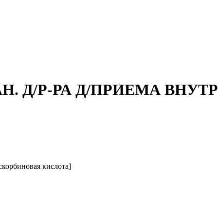
Н. Д/Р-РА Д/ПРИЕМА ВНУТР
корбиновая кислота]