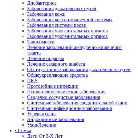
Дисбактериоз
Заболевания дыхательных путей
Заболевания кожи
Заболевания костно-мышечной системы
Заболевания системы крови
Заболевания урогенитальных органов
Заболевания урогенитальных органов
Зависимости
Лечение заболеваний желудочно-кишечного
тракта
Лечение подагры
Лечение сахарного диабета
Обструктивные заболевания дыхательных путей
Общеукрепляющие средства
ПКУ
Протозойные инфекции
Психо-неврологические заболевания
Сердечно-сосудистые заболевания
Системные заболевания соединительной ткани
Системные инфекционные заболевания
Угревая сыпь
Эндокринные заболевания
Уход/Лечение
• Семья
Дети От 3-Х Лет