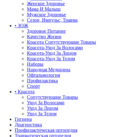
Женское Здоровье
Мама И Малыш
Мужское Здоровье
Сезон, Импульс, Травма
• ЗОЖ
Здоровое Питание
Качество Жизни
Красота Сопутствующие Товары
Красота-Уход За Волосами
Красота-Уход За Лицом
Красота-Уход За Телом
Наборы
Народная Медицина
Офтальмология
Профилактика
Спорт
• Красота
Сопутствующие Товары
Уход За Волосами
Уход За Лицом
Уход За Телом
Гигиена
Диагностика
Профилактическая ортопедия
Травматическая ортопедия