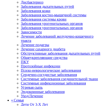
Дисбактериоз
Заболевания дыхательных путей
Заболевания кожи
Заболевания костно-мышечной системы
Заболевания системы крови
Заболевания урогенитальных органов
Заболевания урогенитальных органов
Зависимости
Лечение заболеваний желудочно-кишечного
тракта
Лечение подагры
Лечение сахарного диабета
Обструктивные заболевания дыхательных путей
Общеукрепляющие средства
ПКУ
Протозойные инфекции
Психо-неврологические заболевания
Сердечно-сосудистые заболевания
Системные заболевания соединительной ткани
Системные инфекционные заболевания
Угревая сыпь
Эндокринные заболевания
Уход/Лечение
• Семья
Дети От 3-Х Лет