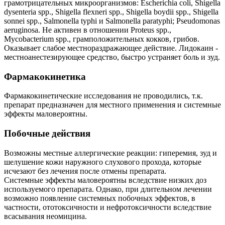
грамотрицательных микроорганизмов: Escherichia coli, Shigella
dysenteria spp., Shigella flexneri spp., Shigella boydii spp., Shigella
sonnei spp., Salmonella typhi и Salmonella paratyphi; Pseudomonas
aeruginosa. He активен в отношении Proteus spp.,
Mycobacterium spp., грамположительных кокков, грибов.
Оказывает слабое местнораздражающее действие. Лидокаин -
местноанестезирующее средство, быстро устраняет боль и зуд.
Фармакокинетика
Фармакокинетические исследования не проводились, т.к.
препарат предназначен для местного применения и системные
эффекты маловероятны.
Побочные действия
Возможны местные аллергические реакции: гиперемия, зуд и
шелушение кожи наружного слухового прохода, которые
исчезают без лечения после отмены препарата.
Системные эффекты маловероятны вследствие низких доз
используемого препарата. Однако, при длительном лечении
возможно появление системных побочных эффектов, в
частности, ототоксичности и нефротоксичности вследствие
всасывания неомицина.