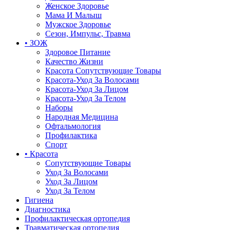
Женское Здоровье
Мама И Малыш
Мужское Здоровье
Сезон, Импульс, Травма
• ЗОЖ
Здоровое Питание
Качество Жизни
Красота Сопутствующие Товары
Красота-Уход За Волосами
Красота-Уход За Лицом
Красота-Уход За Телом
Наборы
Народная Медицина
Офтальмология
Профилактика
Спорт
• Красота
Сопутствующие Товары
Уход За Волосами
Уход За Лицом
Уход За Телом
Гигиена
Диагностика
Профилактическая ортопедия
Травматическая ортопедия