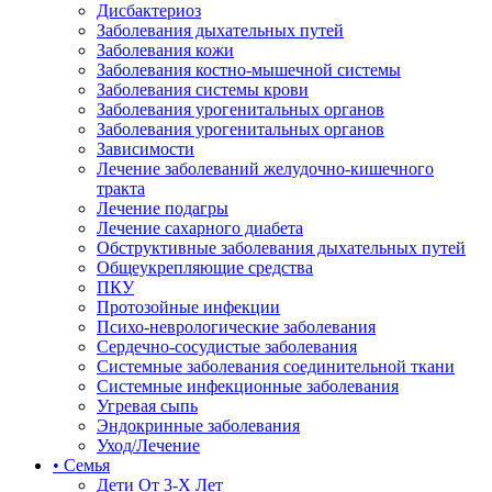
Дисбактериоз
Заболевания дыхательных путей
Заболевания кожи
Заболевания костно-мышечной системы
Заболевания системы крови
Заболевания урогенитальных органов
Заболевания урогенитальных органов
Зависимости
Лечение заболеваний желудочно-кишечного
тракта
Лечение подагры
Лечение сахарного диабета
Обструктивные заболевания дыхательных путей
Общеукрепляющие средства
ПКУ
Протозойные инфекции
Психо-неврологические заболевания
Сердечно-сосудистые заболевания
Системные заболевания соединительной ткани
Системные инфекционные заболевания
Угревая сыпь
Эндокринные заболевания
Уход/Лечение
• Семья
Дети От 3-Х Лет