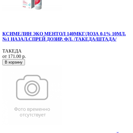
КСИМЕЛИН ЭКО МЕНТОЛ 140МКГ/ДОЗА 0,1% 10МЛ.
№1 НАЗАЛ.СПРЕЙ ДОЗИР. ФЛ. /ТАКЕДА/ШТАДА/
ТАКЕДА
от 171.00 р.
В корзину