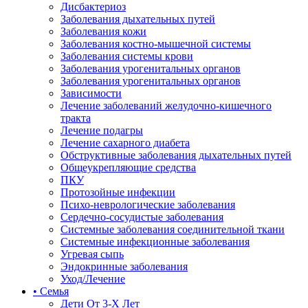
Дисбактериоз
Заболевания дыхательных путей
Заболевания кожи
Заболевания костно-мышечной системы
Заболевания системы крови
Заболевания урогенитальных органов
Заболевания урогенитальных органов
Зависимости
Лечение заболеваний желудочно-кишечного
тракта
Лечение подагры
Лечение сахарного диабета
Обструктивные заболевания дыхательных путей
Общеукрепляющие средства
ПКУ
Протозойные инфекции
Психо-неврологические заболевания
Сердечно-сосудистые заболевания
Системные заболевания соединительной ткани
Системные инфекционные заболевания
Угревая сыпь
Эндокринные заболевания
Уход/Лечение
• Семья
Дети От 3-Х Лет