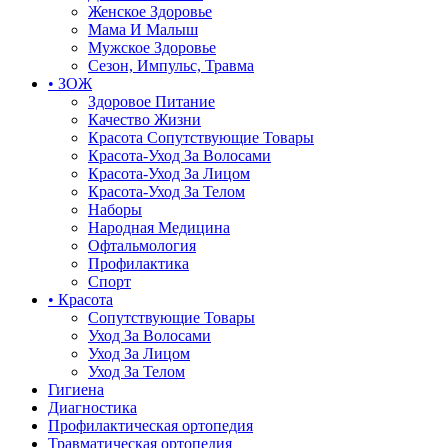
Женское Здоровье
Мама И Малыш
Мужское Здоровье
Сезон, Импульс, Травма
• ЗОЖ
Здоровое Питание
Качество Жизни
Красота Сопутствующие Товары
Красота-Уход За Волосами
Красота-Уход За Лицом
Красота-Уход За Телом
Наборы
Народная Медицина
Офтальмология
Профилактика
Спорт
• Красота
Сопутствующие Товары
Уход За Волосами
Уход За Лицом
Уход За Телом
Гигиена
Диагностика
Профилактическая ортопедия
Травматическая ортопедия