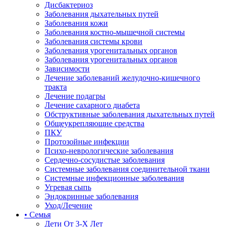
Дисбактериоз
Заболевания дыхательных путей
Заболевания кожи
Заболевания костно-мышечной системы
Заболевания системы крови
Заболевания урогенитальных органов
Заболевания урогенитальных органов
Зависимости
Лечение заболеваний желудочно-кишечного
тракта
Лечение подагры
Лечение сахарного диабета
Обструктивные заболевания дыхательных путей
Общеукрепляющие средства
ПКУ
Протозойные инфекции
Психо-неврологические заболевания
Сердечно-сосудистые заболевания
Системные заболевания соединительной ткани
Системные инфекционные заболевания
Угревая сыпь
Эндокринные заболевания
Уход/Лечение
• Семья
Дети От 3-Х Лет