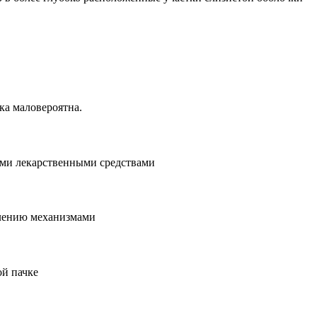
ка маловероятна.
ими лекарственными средствами
влению механизмами
ой пачке