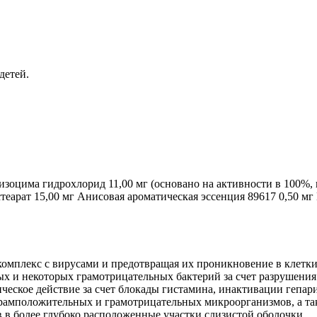
детей.
изоцима гидрохлорид 11,00 мг (основано на активности в 100%,
еарат 15,00 мг Анисовая ароматическая эссенция 89617 0,50 мг 
комплекс с вирусами и предотвращая их проникновение в клетки
и некоторых грамотрицательных бактерий за счет разрушения 
ическое действие за счет блокады гистамина, инактивации гепа
рамположительных и грамотрицательных микроорганизмов, а та
 в более глубоко расположенные участки слизистой оболочки