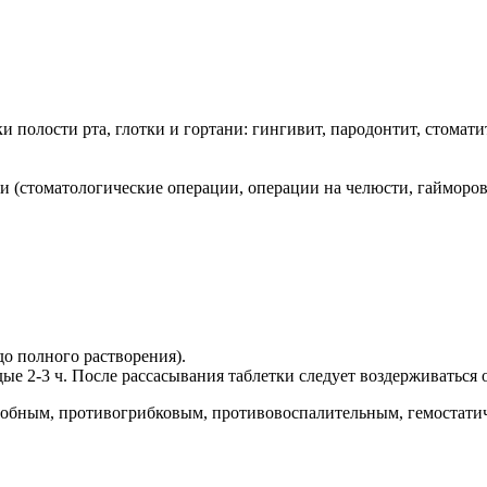
полости рта, глотки и гортани: гингивит, пародонтит, стоматит 
тки (стоматологические операции, операции на челюсти, гайморо
 до полного растворения).
дые 2-3 ч. После рассасывания таблетки следует воздерживаться
бным, противогрибковым, противовоспалительным, гемостатич