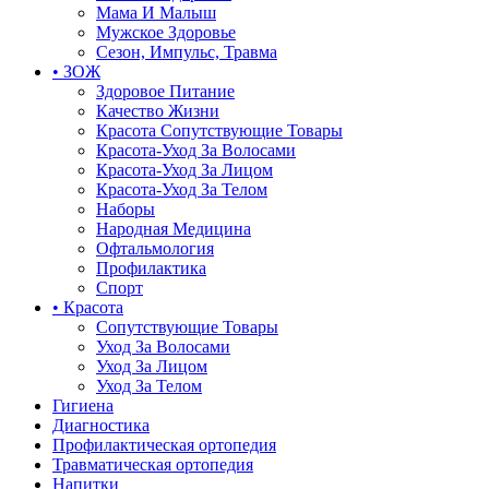
Мама И Малыш
Мужское Здоровье
Сезон, Импульс, Травма
• ЗОЖ
Здоровое Питание
Качество Жизни
Красота Сопутствующие Товары
Красота-Уход За Волосами
Красота-Уход За Лицом
Красота-Уход За Телом
Наборы
Народная Медицина
Офтальмология
Профилактика
Спорт
• Красота
Сопутствующие Товары
Уход За Волосами
Уход За Лицом
Уход За Телом
Гигиена
Диагностика
Профилактическая ортопедия
Травматическая ортопедия
Напитки