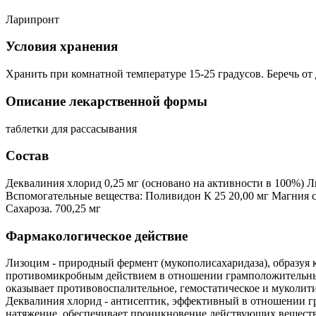
Ларипронт
Условия хранения
Хранить при комнатной температуре 15-25 градусов. Беречь от 
Описание лекарственной формы
таблетки для рассасывания
Состав
Деквалиния хлорид 0,25 мг (основано на активности в 100%) Л
Вспомогательные вещества: Поливидон К 25 20,00 мг Магния ст
Сахароза. 700,25 мг
Фармакологическое действие
Лизоцим - природный фермент (мукополисахаридаза), образуя 
противомикробным действием в отношении грамположительных 
оказывает противовоспалительное, гемостатическое и муколит
Деквалиния хлорид - антисептик, эффективный в отношении г
натяжение, обеспечивает проникновение действующих веществ