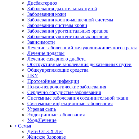
Дисбактериоз
Заболевания дыхательных путей
Заболевания кожи
Заболевания костно-мышечной системы
Заболевания системы крови
Заболевания урогенитальных органов
Заболевания урогенитальных органов
Зависимости
Лечение заболеваний желудочно-кишечного тракта
Лечение подагры
Лечение сахарного диабета
Обструктивные заболевания дыхательных путей
Общеукрепляющие средства
ПКУ
Протозойные инфекции
Психо-неврологические заболевания
Сердечно-сосудистые заболевания
Системные заболевания соединительной ткани
Системные инфекционные заболевания
Угревая сыпь
Эндокринные заболевания
Уход/Лечение
• Семья
Дети От 3-Х Лет
Женское Здоровье