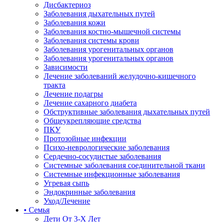
Дисбактериоз
Заболевания дыхательных путей
Заболевания кожи
Заболевания костно-мышечной системы
Заболевания системы крови
Заболевания урогенитальных органов
Заболевания урогенитальных органов
Зависимости
Лечение заболеваний желудочно-кишечного
тракта
Лечение подагры
Лечение сахарного диабета
Обструктивные заболевания дыхательных путей
Общеукрепляющие средства
ПКУ
Протозойные инфекции
Психо-неврологические заболевания
Сердечно-сосудистые заболевания
Системные заболевания соединительной ткани
Системные инфекционные заболевания
Угревая сыпь
Эндокринные заболевания
Уход/Лечение
• Семья
Дети От 3-Х Лет