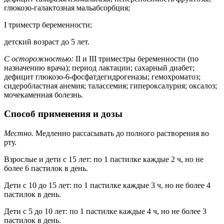
глюкозо-галактозная мальабсорбция;
I триместр беременности;
детский возраст до 5 лет.
С осторожностью:
II и III триместры беременности (по
назначению врача); период лактации; сахарный диабет;
дефицит глюкозо-6-фосфатдегидрогеназы; гемохроматоз;
сидеробластная анемия; талассемия; гипероксалурия; оксалоз;
мочекаменная болезнь.
Способ применения и дозы
Местно.
Медленно рассасывать до полного растворения во
рту.
Взрослые и дети с 15 лет: по 1 пастилке каждые 2 ч, но не
более 6 пастилок в день.
Дети с 10 до 15 лет: по 1 пастилке каждые 3 ч, но не более 4
пастилок в день.
Дети с 5 до 10 лет: по 1 пастилке каждые 4 ч, но не более 3
пастилок в день.