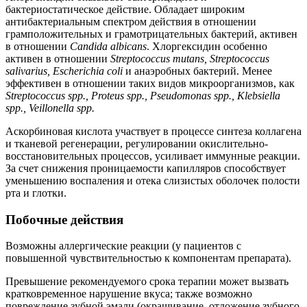
бактериостатическое действие. Обладает широким
антибактериальным спектром действия в отношении
грамположительных и грамотрицательных бактерий, активен
в отношении
Candida albicans
. Хлоргексидин особенно
активен в отношении
Streptococcus mutans, Streptococcus
salivarius, Escherichia coli
и анаэробных бактерий. Менее
эффективен в отношении таких видов микроорганизмов, как
Streptococcus spp., Proteus spp., Pseudomonas spp., Klebsiella
spp., Veillonella spp.
Аскорбиновая кислота участвует в процессе синтеза коллагена
и тканевой регенерации, регулировании окислительно-
восстановительных процессов, усиливает иммунные реакции.
За счет снижения проницаемости капилляров способствует
уменьшению воспаления и отека слизистых оболочек полости
рта и глотки.
Побочные действия
Возможны аллергические реакции (у пациентов с
повышенной чувствительностью к компонентам препарата).
Превышение рекомендуемого срока терапии может вызвать
кратковременное нарушение вкуса; также возможно
повреждение зубной эмали (окрашивание, отложение зубного