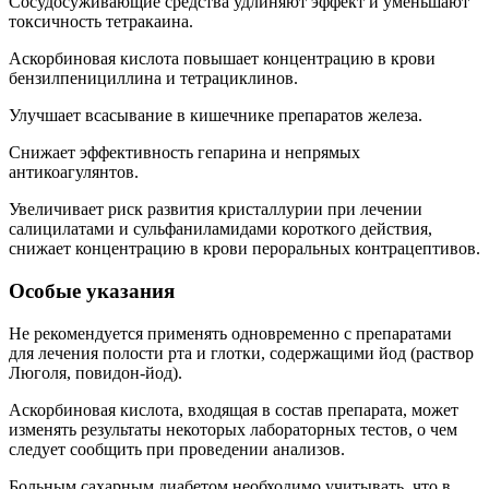
Сосудосуживающие средства удлиняют эффект и уменьшают
токсичность тетракаина.
Аскорбиновая кислота повышает концентрацию в крови
бензилпенициллина и тетрациклинов.
Улучшает всасывание в кишечнике препаратов железа.
Снижает эффективность гепарина и непрямых
антикоагулянтов.
Увеличивает риск развития кристаллурии при лечении
салицилатами и сульфаниламидами короткого действия,
снижает концентрацию в крови пероральных контрацептивов.
Особые указания
Не рекомендуется применять одновременно с препаратами
для лечения полости рта и глотки, содержащими йод (раствор
Люголя, повидон-йод).
Аскорбиновая кислота, входящая в состав препарата, может
изменять результаты некоторых лабораторных тестов, о чем
следует сообщить при проведении анализов.
Больным сахарным диабетом необходимо учитывать, что в