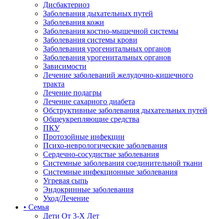
Дисбактериоз
Заболевания дыхательных путей
Заболевания кожи
Заболевания костно-мышечной системы
Заболевания системы крови
Заболевания урогенитальных органов
Заболевания урогенитальных органов
Зависимости
Лечение заболеваний желудочно-кишечного
тракта
Лечение подагры
Лечение сахарного диабета
Обструктивные заболевания дыхательных путей
Общеукрепляющие средства
ПКУ
Протозойные инфекции
Психо-неврологические заболевания
Сердечно-сосудистые заболевания
Системные заболевания соединительной ткани
Системные инфекционные заболевания
Угревая сыпь
Эндокринные заболевания
Уход/Лечение
• Семья
Дети От 3-Х Лет