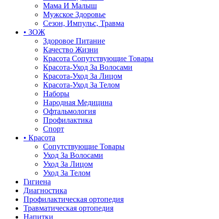
Мама И Малыш
Мужское Здоровье
Сезон, Импульс, Травма
• ЗОЖ
Здоровое Питание
Качество Жизни
Красота Сопутствующие Товары
Красота-Уход За Волосами
Красота-Уход За Лицом
Красота-Уход За Телом
Наборы
Народная Медицина
Офтальмология
Профилактика
Спорт
• Красота
Сопутствующие Товары
Уход За Волосами
Уход За Лицом
Уход За Телом
Гигиена
Диагностика
Профилактическая ортопедия
Травматическая ортопедия
Напитки