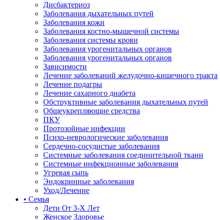
Дисбактериоз
Заболевания дыхательных путей
Заболевания кожи
Заболевания костно-мышечной системы
Заболевания системы крови
Заболевания урогенитальных органов
Заболевания урогенитальных органов
Зависимости
Лечение заболеваний желудочно-кишечного тракта
Лечение подагры
Лечение сахарного диабета
Обструктивные заболевания дыхательных путей
Общеукрепляющие средства
ПКУ
Протозойные инфекции
Психо-неврологические заболевания
Сердечно-сосудистые заболевания
Системные заболевания соединительной ткани
Системные инфекционные заболевания
Угревая сыпь
Эндокринные заболевания
Уход/Лечение
• Семья
Дети От 3-Х Лет
Женское Здоровье