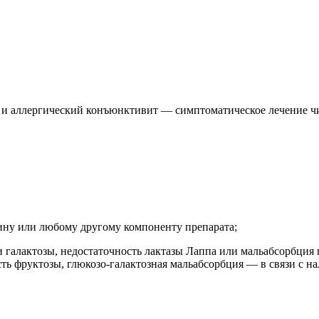
и аллергический конъюнктивит — симптоматическое лечение чих
ину или любому другому компоненту препарата;
 галактозы, недостаточность лактазы Лаппа или мальабсорбция 
ть фруктозы, глюкозо-галактозная мальабсорбция — в связи с на