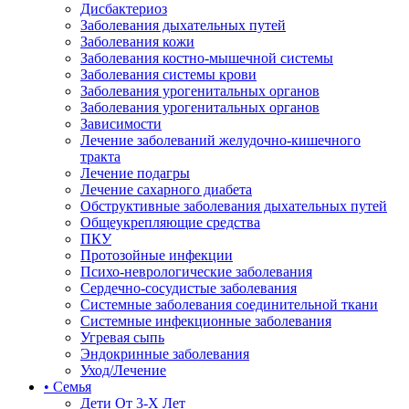
Дисбактериоз
Заболевания дыхательных путей
Заболевания кожи
Заболевания костно-мышечной системы
Заболевания системы крови
Заболевания урогенитальных органов
Заболевания урогенитальных органов
Зависимости
Лечение заболеваний желудочно-кишечного
тракта
Лечение подагры
Лечение сахарного диабета
Обструктивные заболевания дыхательных путей
Общеукрепляющие средства
ПКУ
Протозойные инфекции
Психо-неврологические заболевания
Сердечно-сосудистые заболевания
Системные заболевания соединительной ткани
Системные инфекционные заболевания
Угревая сыпь
Эндокринные заболевания
Уход/Лечение
• Семья
Дети От 3-Х Лет