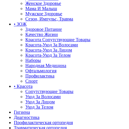
Женское Здоровье
Мама И Малыш
Мужское Здоровье
Сезон, Импульс, Травма
• ЗОЖ
Здоровое Питание
Качество Жизни
Красота Сопутствующие Товары
Красота-Уход За Волосами
Красота-Уход За Лицом
Красота-Уход За Телом
Наборы
Народная Медицина
Офтальмология
Профилактика
Спорт
• Красота
Сопутствующие Товары
Уход За Волосами
Уход За Лицом
Уход За Телом
Гигиена
Диагностика
Профилактическая ортопедия
Травматическая ортопедия