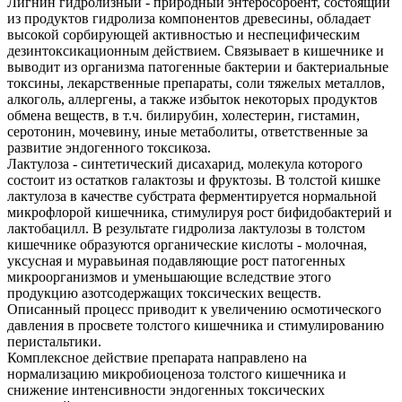
Лигнин гидролизный - природный энтеросорбент, состоящий
из продуктов гидролиза компонентов древесины, обладает
высокой сорбирующей активностью и неспецифическим
дезинтоксикационным действием. Связывает в кишечнике и
выводит из организма патогенные бактерии и бактериальные
токсины, лекарственные препараты, соли тяжелых металлов,
алкоголь, аллергены, а также избыток некоторых продуктов
обмена веществ, в т.ч. билирубин, холестерин, гистамин,
серотонин, мочевину, иные метаболиты, ответственные за
развитие эндогенного токсикоза.
Лактулоза - синтетический дисахарид, молекула которого
состоит из остатков галактозы и фруктозы. В толстой кишке
лактулоза в качестве субстрата ферментируется нормальной
микрофлорой кишечника, стимулируя рост бифидобактерий и
лактобацилл. В результате гидролиза лактулозы в толстом
кишечнике образуются органические кислоты - молочная,
уксусная и муравьиная подавляющие рост патогенных
микроорганизмов и уменьшающие вследствие этого
продукцию азотсодержащих токсических веществ.
Описанный процесс приводит к увеличению осмотического
давления в просвете толстого кишечника и стимулированию
перистальтики.
Комплексное действие препарата направлено на
нормализацию микробиоценоза толстого кишечника и
снижение интенсивности эндогенных токсических