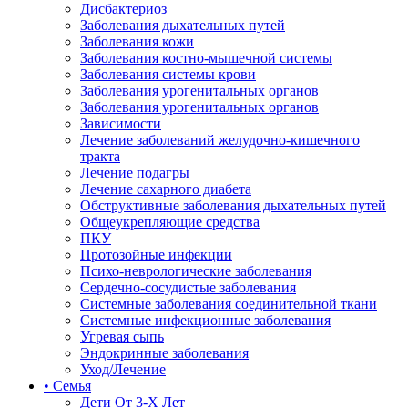
Дисбактериоз
Заболевания дыхательных путей
Заболевания кожи
Заболевания костно-мышечной системы
Заболевания системы крови
Заболевания урогенитальных органов
Заболевания урогенитальных органов
Зависимости
Лечение заболеваний желудочно-кишечного
тракта
Лечение подагры
Лечение сахарного диабета
Обструктивные заболевания дыхательных путей
Общеукрепляющие средства
ПКУ
Протозойные инфекции
Психо-неврологические заболевания
Сердечно-сосудистые заболевания
Системные заболевания соединительной ткани
Системные инфекционные заболевания
Угревая сыпь
Эндокринные заболевания
Уход/Лечение
• Семья
Дети От 3-Х Лет