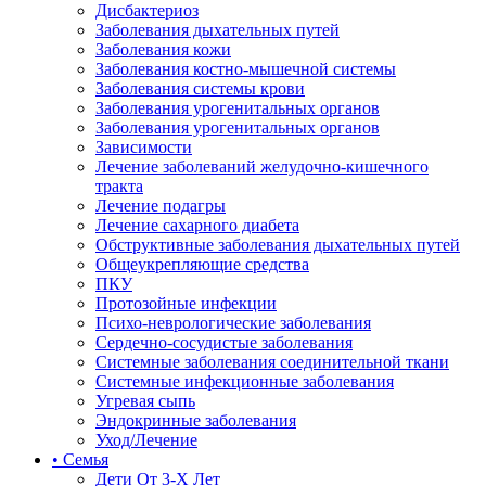
Дисбактериоз
Заболевания дыхательных путей
Заболевания кожи
Заболевания костно-мышечной системы
Заболевания системы крови
Заболевания урогенитальных органов
Заболевания урогенитальных органов
Зависимости
Лечение заболеваний желудочно-кишечного
тракта
Лечение подагры
Лечение сахарного диабета
Обструктивные заболевания дыхательных путей
Общеукрепляющие средства
ПКУ
Протозойные инфекции
Психо-неврологические заболевания
Сердечно-сосудистые заболевания
Системные заболевания соединительной ткани
Системные инфекционные заболевания
Угревая сыпь
Эндокринные заболевания
Уход/Лечение
• Семья
Дети От 3-Х Лет