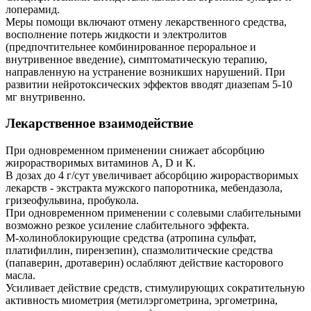
лоперамид.
Меры помощи включают отмену лекарственного средства,
восполнение потерь жидкости и электролитов
(предпочтительнее комбинированное пероральное и
внутривенное введение), симптоматическую терапию,
направленную на устранение возникших нарушений. При
развитии нейротоксических эффектов вводят диазепам 5-10
мг внутривенно.
Лекарственное взаимодействие
При одновременном применении снижает абсорбцию
жирорастворимых витаминов A, D и К.
В дозах до 4 г/сут увеличивает абсорбцию жирорастворимых
лекарств - экстракта мужского папоротника, мебендазола,
гризеофульвина, пробукола.
При одновременном применении с солевыми слабительными
возможно резкое усиление слабительного эффекта.
М-холиноблокирующие средства (атропина сульфат,
платифиллин, пирензепин), спазмолитические средства
(папаверин, дротаверин) ослабляют действие касторового
масла.
Усиливает действие средств, стимулирующих сократительную
активность миометрия (метилэргометрина, эргометрина,