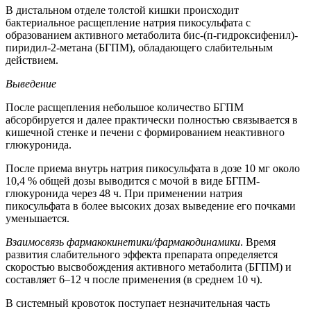
В дистальном отделе толстой кишки происходит
бактериальное расщепление натрия пикосульфата с
образованием активного метаболита бис-(п-гидроксифенил)-
пиридил-2-метана (БГПМ), обладающего слабительным
действием.
Выведение
После расщепления небольшое количество БГПМ
абсорбируется и далее практически полностью связывается в
кишечной стенке и печени с формированием неактивного
глюкуронида.
После приема внутрь натрия пикосульфата в дозе 10 мг около
10,4 % общей дозы выводится с мочой в виде БГПМ-
глюкуронида через 48 ч. При применении натрия
пикосульфата в более высоких дозах выведение его почками
уменьшается.
Взаимосвязь фармакокинетики/фармакодинамики
. Время
развития слабительного эффекта препарата определяется
скоростью высвобождения активного метаболита (БГПМ) и
составляет 6–12 ч после применения (в среднем 10 ч).
В системный кровоток поступает незначительная часть