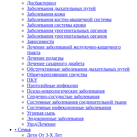
Дисбактериоз
Заболевания дыхательных путей
Заболевания кожи
Заболевания костно-мышечной системы
Заболевания системы крови
Заболевания урогенитальных органов
Заболевания урогенитальных органов
Зависимости
Лечение заболеваний желудочно-кишечного
тракта
Лечение подагры
Лечение сахарного диабета
Обструктивные заболевания дыхательных путей
Общеукрепляющие средства
ПКУ
Протозойные инфекции
Психо-неврологические заболевания
Сердечно-сосудистые заболевания
Системные заболевания соединительной ткани
Системные инфекционные заболевания
Угревая сыпь
Эндокринные заболевания
Уход/Лечение
• Семья
Дети От 3-Х Лет