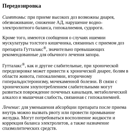
Передозировка
Симптомы:
при приеме высоких доз возможны диарея,
обезвоживание, снижение АД, нарушение водно-
электролитного баланса, гипокалиемия, судороги.
Кроме того, имеются сообщения о случаях ишемии
мускулатуры толстого кишечника, связанных с приемом доз
®
препарата Гутталакс
, значительно превышающих
рекомендованные для обычного лечения запора.
®
Гутталакс
, как и другие слабительные, при хронической
передозировке может привести к хронической диарее, болям в
области живота, гипокалиемии, вторичному
гиперальдостеронизму, мочекаменной болезни. В связи с
хроническим злоупотреблением слабительными могут
развиться повреждение почечных канальцев, метаболический
алкалоз и мышечная слабость, связанная с гипокалиемией.
Лечение:
для уменьшения абсорбции препарата после приема
внутрь можно вызвать рвоту или провести промывание
желудка. Могут потребоваться восполнение жидкости и
коррекция баланса электролитов, а также назначение
спазмолитических средств.