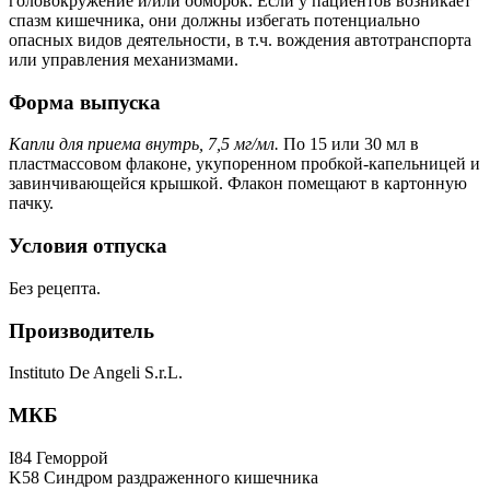
головокружение и/или обморок. Если у пациентов возникает
спазм кишечника, они должны избегать потенциально
опасных видов деятельности, в т.ч. вождения автотранспорта
или управления механизмами.
Форма выпуска
Капли для приема внутрь, 7,5 мг/мл.
По 15 или 30 мл в
пластмассовом флаконе, укупоренном пробкой-капельницей и
завинчивающейся крышкой. Флакон помещают в картонную
пачку.
Условия отпуска
Без рецепта.
Производитель
Instituto De Angeli S.r.L.
МКБ
I84 Геморрой
K58 Синдром раздраженного кишечника