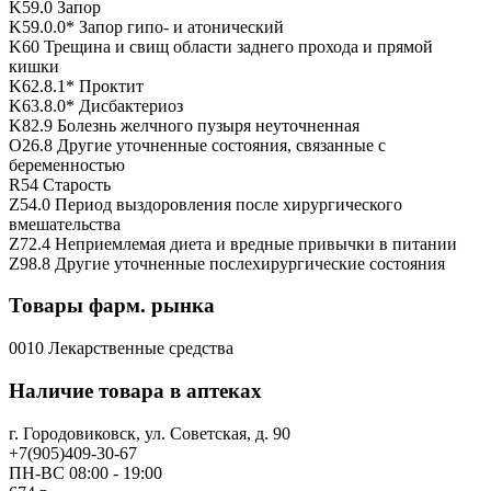
K59.0 Запор
K59.0.0* Запор гипо- и атонический
K60 Трещина и свищ области заднего прохода и прямой
кишки
K62.8.1* Проктит
K63.8.0* Дисбактериоз
K82.9 Болезнь желчного пузыря неуточненная
O26.8 Другие уточненные состояния, связанные с
беременностью
R54 Старость
Z54.0 Период выздоровления после хирургического
вмешательства
Z72.4 Неприемлемая диета и вредные привычки в питании
Z98.8 Другие уточненные послехирургические состояния
Товары фарм. рынка
0010 Лекарственные средства
Наличие товара в аптеках
г. Городовиковск, ул. Советская, д. 90
+7(905)409-30-67
ПН-ВС 08:00 - 19:00