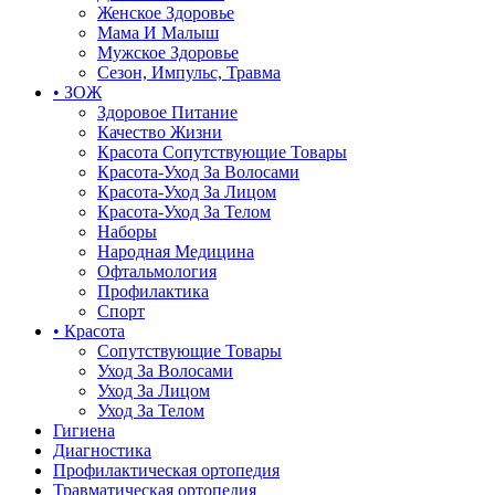
Женское Здоровье
Мама И Малыш
Мужское Здоровье
Сезон, Импульс, Травма
• ЗОЖ
Здоровое Питание
Качество Жизни
Красота Сопутствующие Товары
Красота-Уход За Волосами
Красота-Уход За Лицом
Красота-Уход За Телом
Наборы
Народная Медицина
Офтальмология
Профилактика
Спорт
• Красота
Сопутствующие Товары
Уход За Волосами
Уход За Лицом
Уход За Телом
Гигиена
Диагностика
Профилактическая ортопедия
Травматическая ортопедия