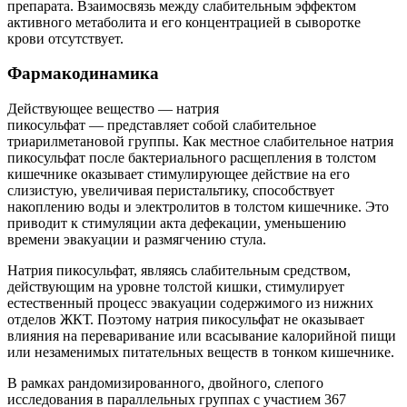
препарата. Взаимосвязь между слабительным эффектом
активного метаболита и его концентрацией в сыворотке
крови отсутствует.
Фармакодинамика
Действующее вещество — натрия
пикосульфат — представляет собой слабительное
триарилметановой группы. Как местное слабительное натрия
пикосульфат после бактериального расщепления в толстом
кишечнике оказывает стимулирующее действие на его
слизистую, увеличивая перистальтику, способствует
накоплению воды и электролитов в толстом кишечнике. Это
приводит к стимуляции акта дефекации, уменьшению
времени эвакуации и размягчению стула.
Натрия пикосульфат, являясь слабительным средством,
действующим на уровне толстой кишки, стимулирует
естественный процесс эвакуации содержимого из нижних
отделов ЖКТ. Поэтому натрия пикосульфат не оказывает
влияния на переваривание или всасывание калорийной пищи
или незаменимых питательных веществ в тонком кишечнике.
В рамках рандомизированного, двойного, слепого
исследования в параллельных группах с участием 367