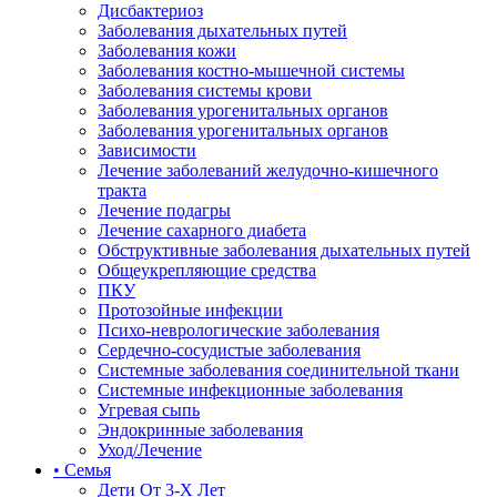
Дисбактериоз
Заболевания дыхательных путей
Заболевания кожи
Заболевания костно-мышечной системы
Заболевания системы крови
Заболевания урогенитальных органов
Заболевания урогенитальных органов
Зависимости
Лечение заболеваний желудочно-кишечного
тракта
Лечение подагры
Лечение сахарного диабета
Обструктивные заболевания дыхательных путей
Общеукрепляющие средства
ПКУ
Протозойные инфекции
Психо-неврологические заболевания
Сердечно-сосудистые заболевания
Системные заболевания соединительной ткани
Системные инфекционные заболевания
Угревая сыпь
Эндокринные заболевания
Уход/Лечение
• Семья
Дети От 3-Х Лет