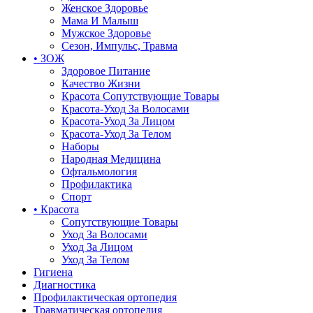
Женское Здоровье
Мама И Малыш
Мужское Здоровье
Сезон, Импульс, Травма
• ЗОЖ
Здоровое Питание
Качество Жизни
Красота Сопутствующие Товары
Красота-Уход За Волосами
Красота-Уход За Лицом
Красота-Уход За Телом
Наборы
Народная Медицина
Офтальмология
Профилактика
Спорт
• Красота
Сопутствующие Товары
Уход За Волосами
Уход За Лицом
Уход За Телом
Гигиена
Диагностика
Профилактическая ортопедия
Травматическая ортопедия