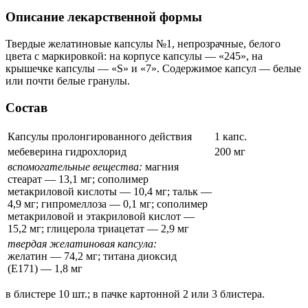
Описание лекарственной формы
Твердые желатиновые капсулы №1, непрозрачные, белого
цвета с маркировкой: на корпусе капсулы — «245», на
крышечке капсулы — «S» и «
7
». Содержимое капсул — белые
или почти белые гранулы.
Состав
Капсулы пролонгированного действия
1 капс.
мебеверина гидрохлорид
200 мг
вспомогательные вещества:
магния
стеарат — 13,1 мг; сополимер
метакриловой кислоты — 10,4 мг; тальк —
4,9 мг; гипромеллоза — 0,1 мг; сополимер
метакриловой и этакриловой кислот —
15,2 мг; глицерола триацетат — 2,9 мг
твердая желатиновая капсула:
желатин — 74,2 мг; титана диоксид
(Е171) — 1,8 мг
в блистере 10 шт.; в пачке картонной 2 или 3 блистера.