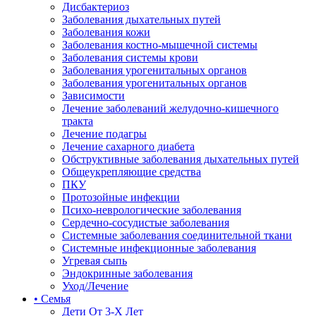
Дисбактериоз
Заболевания дыхательных путей
Заболевания кожи
Заболевания костно-мышечной системы
Заболевания системы крови
Заболевания урогенитальных органов
Заболевания урогенитальных органов
Зависимости
Лечение заболеваний желудочно-кишечного
тракта
Лечение подагры
Лечение сахарного диабета
Обструктивные заболевания дыхательных путей
Общеукрепляющие средства
ПКУ
Протозойные инфекции
Психо-неврологические заболевания
Сердечно-сосудистые заболевания
Системные заболевания соединительной ткани
Системные инфекционные заболевания
Угревая сыпь
Эндокринные заболевания
Уход/Лечение
• Семья
Дети От 3-Х Лет