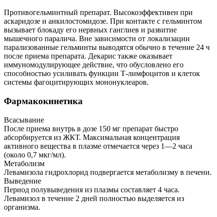
Противогельминтный препарат. Высокоэффективен при
аскаридозе и анкилостомидозе. При контакте с гельминтом
вызывает блокаду его нервных ганглиев и развитие
мышечного паралича. Вне зависимости от локализации
парализованные гельминты выводятся обычно в течение 24 ч
после приема препарата. Декарис также оказывает
иммуномодулирующее действие, что обусловлено его
способностью усиливать функции Т-лимфоцитов и клеток
системы фагоцитирующих мононуклеаров.
Фармакокинетика
Всасывание
После приема внутрь в дозе 150 мг препарат быстро
абсорбируется из ЖКТ. Максимальная концентрация
активного вещества в плазме отмечается через 1—2 часа
(около 0,7 мкг/мл).
Метаболизм
Левамизола гидрохлорид подвергается метаболизму в печени.
Выведение
Период полувыведения из плазмы составляет 4 часа.
Левамизол в течение 2 дней полностью выделяется из
организма.