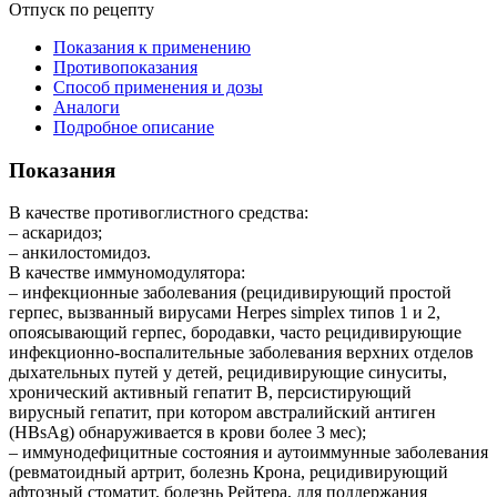
Отпуск по рецепту
Показания к применению
Противопоказания
Способ применения и дозы
Аналоги
Подробное описание
Показания
В качестве противоглистного средства:
– аскаридоз;
– анкилостомидоз.
В качестве иммуномодулятора:
– инфекционные заболевания (рецидивирующий простой
герпес, вызванный вирусами Herpes simplex типов 1 и 2,
опоясывающий герпес, бородавки, часто рецидивирующие
инфекционно-воспалительные заболевания верхних отделов
дыхательных путей у детей, рецидивирующие синуситы,
хронический активный гепатит B, персистирующий
вирусный гепатит, при котором австралийский антиген
(HBsAg) обнаруживается в крови более 3 мес);
– иммунодефицитные состояния и аутоиммунные заболевания
(ревматоидный артрит, болезнь Крона, рецидивирующий
афтозный стоматит, болезнь Рейтера, для поддержания