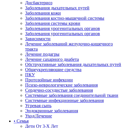
Дисбактериоз
Заболевания дыхательных путей
Заболевания кожи
Заболевания костно-мышечной системы
Заболевания системы крови
Заболевания урогенитальных органов
Заболевания урогенитальных органов
Зависимости
Лечение заболеваний желудочно-кишечного
тракта
Лечение подагры
Лечение сахарного диабета
Обструктивные заболевания дыхательных путей
Общеукрепляющие средства
ПКУ
Протозойные инфекции
Психо-неврологические заболевания
Сердечно-сосудистые заболевания
Системные заболевания соединительной ткани
Системные инфекционные заболевания
Угревая сыпь
Эндокринные заболевания
Уход/Лечение
• Семья
Дети От 3-Х Лет