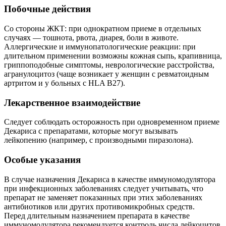
Побочные действия
Со стороны ЖКТ: при однократном приеме в отдельных
случаях — тошнота, рвота, диарея, боли в животе.
Аллергические и иммунопатологические реакции: при
длительном применении возможны кожная сыпь, крапивница,
гриппоподобные симптомы, неврологические расстройства,
агранулоцитоз (чаще возникает у женщин с ревматоидным
артритом и у больных с HLA B27).
Лекарственное взаимодействие
Следует соблюдать осторожность при одновременном приеме
Декариса с препаратами, которые могут вызывать
лейкопению (например, с производными пиразолона).
Особые указания
В случае назначения Декариса в качестве иммуномодулятора
при инфекционных заболеваниях следует учитывать, что
препарат не заменяет показанных при этих заболеваниях
антибиотиков или других противомикробных средств.
Перед длительным назначением препарата в качестве
иммуномодулятора рекомендуется контроль числа лейкоцитов