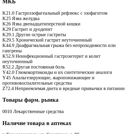
МКБ
K21.0 Гастроэзофагеальный рефлюкс с эзофагитом
K25 Язва желудка
K26 Язва двенадцатиперстной кишки
K29 Гастрит и дуоденит
K29.1 Другие острые гастриты
K29.5 Хронический гастрит неуточненный
K44.9 Диафрагмальная грыжа без непроходимости или
гангрены
K52.9 Неинфекционный гастроэнтерит и колит
неуточненный
R52.2 Другая постоянная боль
Y42.0 Глюкокортикоиды и их синтетические аналоги
Y45 Анальгезирующие, жаропонижающие и
противовоспалительные средства
Z72.4 Неприемлемая диета и вредные привычки в питании
Товары фарм. рынка
0010 Лекарственные средства
Наличие товара в аптеках