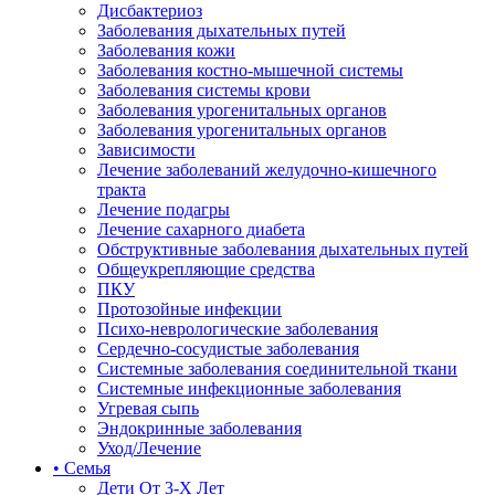
Дисбактериоз
Заболевания дыхательных путей
Заболевания кожи
Заболевания костно-мышечной системы
Заболевания системы крови
Заболевания урогенитальных органов
Заболевания урогенитальных органов
Зависимости
Лечение заболеваний желудочно-кишечного
тракта
Лечение подагры
Лечение сахарного диабета
Обструктивные заболевания дыхательных путей
Общеукрепляющие средства
ПКУ
Протозойные инфекции
Психо-неврологические заболевания
Сердечно-сосудистые заболевания
Системные заболевания соединительной ткани
Системные инфекционные заболевания
Угревая сыпь
Эндокринные заболевания
Уход/Лечение
• Семья
Дети От 3-Х Лет