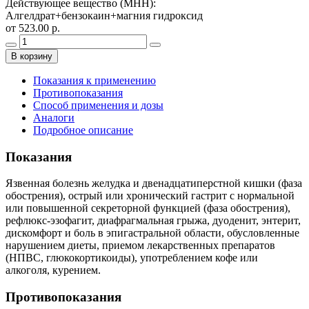
Действующее вещество (МНН)
:
Алгелдрат+бензокаин+магния гидроксид
от 523.00 р.
В корзину
Показания к применению
Противопоказания
Способ применения и дозы
Аналоги
Подробное описание
Показания
Язвенная болезнь желудка и двенадцатиперстной кишки (фаза
обострения), острый или хронический гастрит с нормальной
или повышенной секреторной функцией (фаза обострения),
рефлюкс-эзофагит, диафрагмальная грыжа, дуоденит, энтерит,
дискомфорт и боль в эпигастральной области, обусловленные
нарушением диеты, приемом лекарственных препаратов
(НПВС, глюкокортикоиды), употреблением кофе или
алкоголя, курением.
Противопоказания