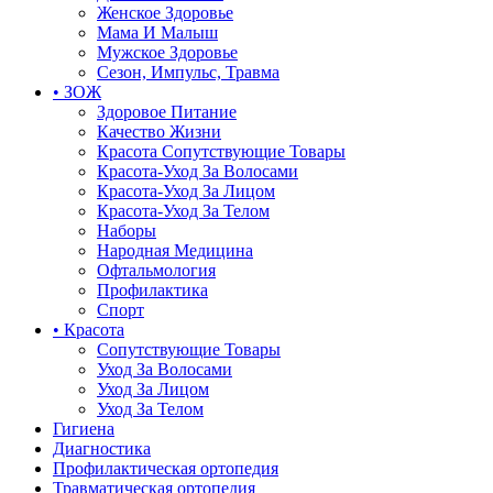
Женское Здоровье
Мама И Малыш
Мужское Здоровье
Сезон, Импульс, Травма
• ЗОЖ
Здоровое Питание
Качество Жизни
Красота Сопутствующие Товары
Красота-Уход За Волосами
Красота-Уход За Лицом
Красота-Уход За Телом
Наборы
Народная Медицина
Офтальмология
Профилактика
Спорт
• Красота
Сопутствующие Товары
Уход За Волосами
Уход За Лицом
Уход За Телом
Гигиена
Диагностика
Профилактическая ортопедия
Травматическая ортопедия