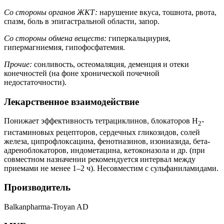
Со стороны органов ЖКТ:
нарушение вкуса, тошнота, рвота,
спазм, боль в эпигастральной области, запор.
Со стороны обмена веществ:
гиперкальциурия,
гипермагниемия, гипофосфатемия.
Прочие:
сонливость, остеомаляция, деменция и отеки
конечностей (на фоне хронической почечной
недостаточности).
Лекарственное взаимодействие
Понижает эффективность тетрациклинов, блокаторов Н
-
2
гистаминовых рецепторов, сердечных гликозидов, солей
железа, ципрофлоксацина, фенотиазинов, изониазида, бета-
адреноблокаторов, индометацина, кетоконазола и др. (при
совместном назначении рекомендуется интервал между
приемами не менее 1–2 ч). Несовместим с сульфаниламидами.
Производитель
Balkanpharma-Troyan AD