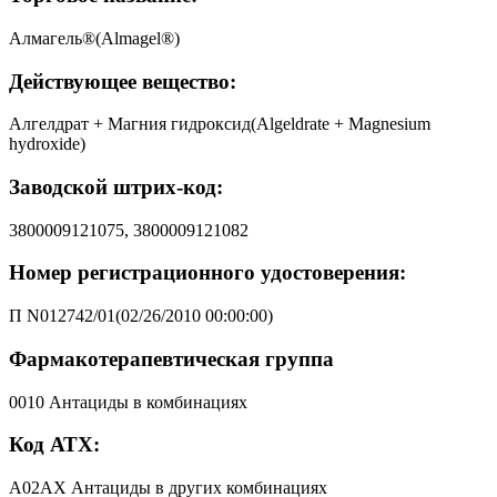
Алмагель®(Almagel®)
Действующее вещество:
Алгелдрат + Магния гидроксид(Algeldrate + Magnesium
hydroxide)
Заводской штрих-код:
3800009121075, 3800009121082
Номер регистрационного удостоверения:
П N012742/01(02/26/2010 00:00:00)
Фармакотерапевтическая группа
0010 Антациды в комбинациях
Код АТХ:
A02AX Антациды в других комбинациях