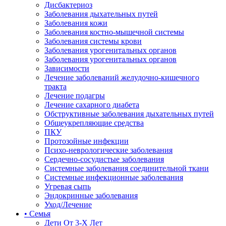
Дисбактериоз
Заболевания дыхательных путей
Заболевания кожи
Заболевания костно-мышечной системы
Заболевания системы крови
Заболевания урогенитальных органов
Заболевания урогенитальных органов
Зависимости
Лечение заболеваний желудочно-кишечного
тракта
Лечение подагры
Лечение сахарного диабета
Обструктивные заболевания дыхательных путей
Общеукрепляющие средства
ПКУ
Протозойные инфекции
Психо-неврологические заболевания
Сердечно-сосудистые заболевания
Системные заболевания соединительной ткани
Системные инфекционные заболевания
Угревая сыпь
Эндокринные заболевания
Уход/Лечение
• Семья
Дети От 3-Х Лет