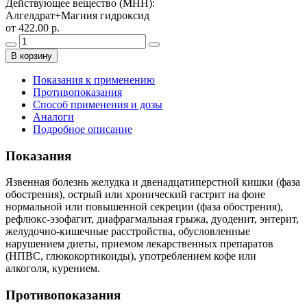
Действующее вещество (МНН)
:
Алгелдрат+Магния гидроксид
от 422.00 р.
В корзину
Показания к применению
Противопоказания
Способ применения и дозы
Аналоги
Подробное описание
Показания
Язвенная болезнь желудка и двенадцатиперстной кишки (фаза
обострения), острый или хронический гастрит на фоне
нормальной или повышенной секреции (фаза обострения),
рефлюкс-эзофагит, диафрагмальная грыжа, дуоденит, энтерит,
желудочно-кишечные расстройства, обусловленные
нарушением диеты, приемом лекарственных препаратов
(НПВС, глюкокортикоиды), употреблением кофе или
алкоголя, курением.
Противопоказания