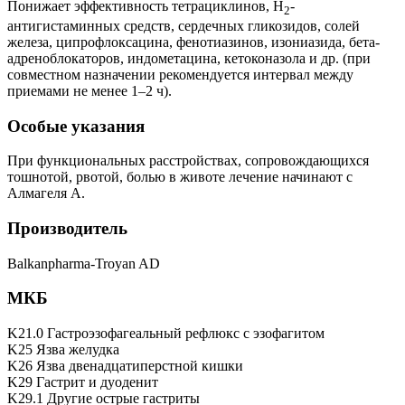
Понижает эффективность тетрациклинов, Н
-
2
антигистаминных средств, сердечных гликозидов, солей
железа, ципрофлоксацина, фенотиазинов, изониазида, бета-
адреноблокаторов, индометацина, кетоконазола и др. (при
совместном назначении рекомендуется интервал между
приемами не менее 1–2 ч).
Особые указания
При функциональных расстройствах, сопровождающихся
тошнотой, рвотой, болью в животе лечение начинают с
Алмагеля А.
Производитель
Balkanpharma-Troyan AD
МКБ
K21.0 Гастроэзофагеальный рефлюкс с эзофагитом
K25 Язва желудка
K26 Язва двенадцатиперстной кишки
K29 Гастрит и дуоденит
K29.1 Другие острые гастриты