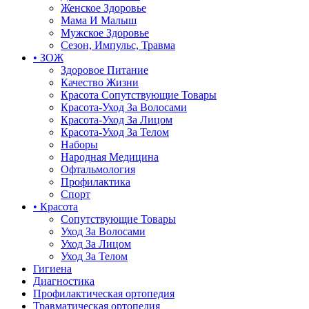
Женское Здоровье
Мама И Малыш
Мужское Здоровье
Сезон, Импульс, Травма
• ЗОЖ
Здоровое Питание
Качество Жизни
Красота Сопутствующие Товары
Красота-Уход За Волосами
Красота-Уход За Лицом
Красота-Уход За Телом
Наборы
Народная Медицина
Офтальмология
Профилактика
Спорт
• Красота
Сопутствующие Товары
Уход За Волосами
Уход За Лицом
Уход За Телом
Гигиена
Диагностика
Профилактическая ортопедия
Травматическая ортопедия