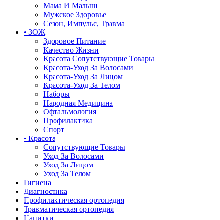
Мама И Малыш
Мужское Здоровье
Сезон, Импульс, Травма
• ЗОЖ
Здоровое Питание
Качество Жизни
Красота Сопутствующие Товары
Красота-Уход За Волосами
Красота-Уход За Лицом
Красота-Уход За Телом
Наборы
Народная Медицина
Офтальмология
Профилактика
Спорт
• Красота
Сопутствующие Товары
Уход За Волосами
Уход За Лицом
Уход За Телом
Гигиена
Диагностика
Профилактическая ортопедия
Травматическая ортопедия
Напитки