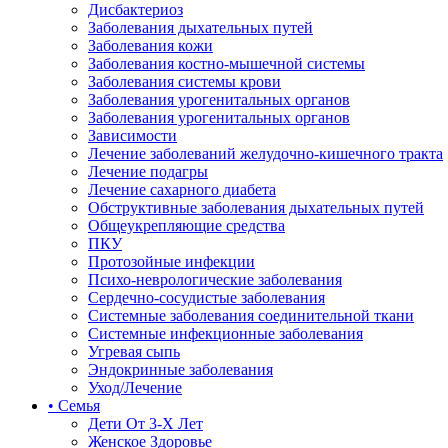
Дисбактериоз
Заболевания дыхательных путей
Заболевания кожи
Заболевания костно-мышечной системы
Заболевания системы крови
Заболевания урогенитальных органов
Заболевания урогенитальных органов
Зависимости
Лечение заболеваний желудочно-кишечного тракта
Лечение подагры
Лечение сахарного диабета
Обструктивные заболевания дыхательных путей
Общеукрепляющие средства
ПКУ
Протозойные инфекции
Психо-неврологические заболевания
Сердечно-сосудистые заболевания
Системные заболевания соединительной ткани
Системные инфекционные заболевания
Угревая сыпь
Эндокринные заболевания
Уход/Лечение
• Семья
Дети От 3-Х Лет
Женское Здоровье