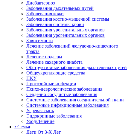
Дисбактериоз
Заболевания дыхательных путей
Заболевания кожи
Заболевания костно-мышечной системы
Заболевания системы крови
Заболевания урогенитальных органов
Заболевания урогенитальных органов
Зависимости
Лечение заболеваний желудочно-кишечного
тракта
Лечение подагры
Лечение сахарного диабета
Обструктивные заболевания дыхательных путей
Общеукрепляющие средства
ПКУ
Протозойные инфекции
Психо-неврологические заболевания
Сердечно-сосудистые заболевания
Системные заболевания соединительной ткани
Системные инфекционные заболевания
Угревая сыпь
Эндокринные заболевания
Уход/Лечение
• Семья
Дети От 3-Х Лет