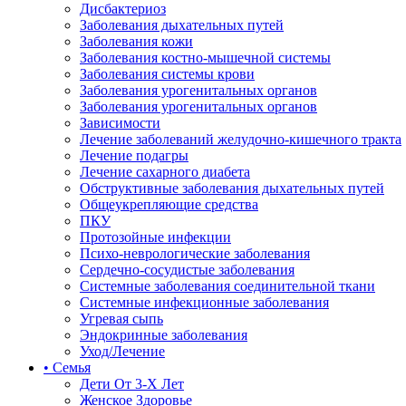
Дисбактериоз
Заболевания дыхательных путей
Заболевания кожи
Заболевания костно-мышечной системы
Заболевания системы крови
Заболевания урогенитальных органов
Заболевания урогенитальных органов
Зависимости
Лечение заболеваний желудочно-кишечного тракта
Лечение подагры
Лечение сахарного диабета
Обструктивные заболевания дыхательных путей
Общеукрепляющие средства
ПКУ
Протозойные инфекции
Психо-неврологические заболевания
Сердечно-сосудистые заболевания
Системные заболевания соединительной ткани
Системные инфекционные заболевания
Угревая сыпь
Эндокринные заболевания
Уход/Лечение
• Семья
Дети От 3-Х Лет
Женское Здоровье