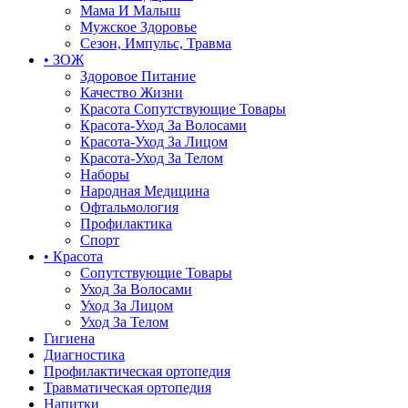
Мама И Малыш
Мужское Здоровье
Сезон, Импульс, Травма
• ЗОЖ
Здоровое Питание
Качество Жизни
Красота Сопутствующие Товары
Красота-Уход За Волосами
Красота-Уход За Лицом
Красота-Уход За Телом
Наборы
Народная Медицина
Офтальмология
Профилактика
Спорт
• Красота
Сопутствующие Товары
Уход За Волосами
Уход За Лицом
Уход За Телом
Гигиена
Диагностика
Профилактическая ортопедия
Травматическая ортопедия
Напитки