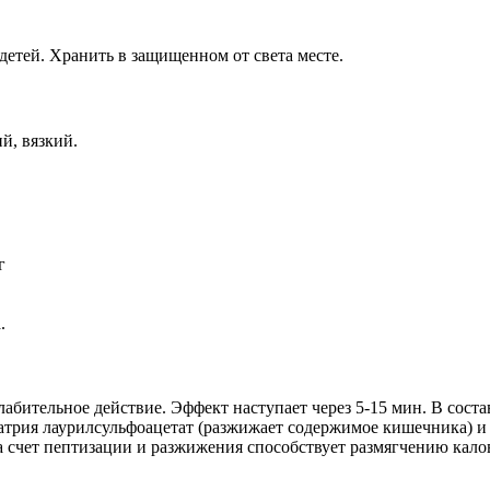
детей. Хранить в защищенном от света месте.
й, вязкий.
г
.
ельное действие. Эффект наступает через 5-15 мин. В состав 
натрия лаурилсульфоацетат (разжижает содержимое кишечника) и
а счет пептизации и разжижения способствует размягчению кал