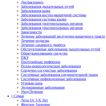
Дисбактериоз
Заболевания дыхательных путей
Заболевания кожи
Заболевания костно-мышечной системы
Заболевания системы крови
Заболевания урогенитальных органов
Заболевания урогенитальных органов
Зависимости
Лечение заболеваний желудочно-кишечного тракта
Лечение подагры
Лечение сахарного диабета
Обструктивные заболевания дыхательных путей
Общеукрепляющие средства
ПКУ
Протозойные инфекции
Психо-неврологические заболевания
Сердечно-сосудистые заболевания
Системные заболевания соединительной ткани
Системные инфекционные заболевания
Угревая сыпь
Эндокринные заболевания
Уход/Лечение
• Семья
Дети От 3-Х Лет
Женское Здоровье