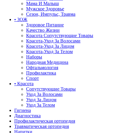
Мама И Малыш
Мужское Здоровье
Сезон, Импульс, Травма
• ЗОЖ
Здоровое Питание
Качество Жизни
Красота Сопутствующие Товары
Красота-Уход За Волосами
Красота-Уход За Лицом
Красота-Уход За Телом
Наборы
Народная Медицина
Офтальмология
Профилактика
Спорт
• Красота
Сопутствующие Товары
Уход За Волосами
Уход За Лицом
Уход За Телом
Гигиена
Диагностика
Профилактическая ортопедия
Травматическая ортопедия
Напитки