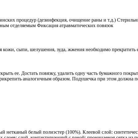
нских процедур (дезинфекция, очищение раны и т.д.) Стерильн
ренным отделяемым Фиксация атравматических повязок
кожи, сыпи, шелушения, зуда, жжения необходимо прекратить ег
крыть ее. Достать повязку, удалить одну часть бумажного покрыт
прикрепить аналогичным образом. Подушечка при этом должна п
й нетканый белый полиэстер (100%). Клеевой слой: синтетиче
 слоев: слой, контактирующий с раной: проницаемая сетка из 