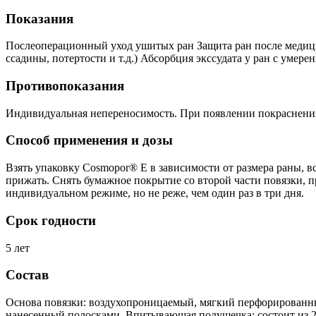
Показания
Послеоперационный уход ушитых ран Защита ран после медици
ссадины, потертости и т.д.) Абсорбция экссудата у ран с уме
Противопоказания
Индивидуальная непереносимость. При появлении покраснения 
Способ применения и дозы
Взять упаковку Cosmopor® E в зависимости от размера раны, вс
прижать. Снять бумажное покрытие со второй части повязки, 
индивидуальном режиме, но не реже, чем один раз в три дня.
Срок годности
5 лет
Состав
Основа повязки: воздухопроницаемый, мягкий перфорированны
нанесенный полосками. Впитывающая подушечка: состоит из 2х