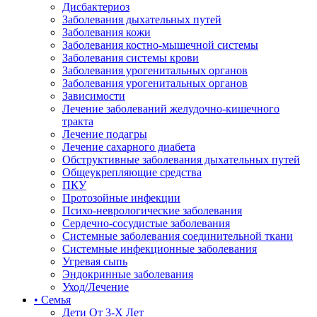
Дисбактериоз
Заболевания дыхательных путей
Заболевания кожи
Заболевания костно-мышечной системы
Заболевания системы крови
Заболевания урогенитальных органов
Заболевания урогенитальных органов
Зависимости
Лечение заболеваний желудочно-кишечного
тракта
Лечение подагры
Лечение сахарного диабета
Обструктивные заболевания дыхательных путей
Общеукрепляющие средства
ПКУ
Протозойные инфекции
Психо-неврологические заболевания
Сердечно-сосудистые заболевания
Системные заболевания соединительной ткани
Системные инфекционные заболевания
Угревая сыпь
Эндокринные заболевания
Уход/Лечение
• Семья
Дети От 3-Х Лет