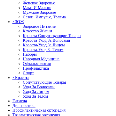
Женское Здоровье
Мама И Малыш
Мужское Здоровье
Сезон, Импульс, Травма
• ЗОЖ
Здоровое Питание
Качество Жизни
Красота Сопутствующие Товары
Красота-Уход За Волосами
Красота-Уход За Лицом
Красота-Уход За Телом
Наборы
Народная Медицина
Офтальмология
Профилактика
Спорт
• Красота
Сопутствующие Товары
Уход За Волосами
Уход За Лицом
Уход За Телом
Гигиена
Диагностика
Профилактическая ортопедия
Травматическая ортопедия