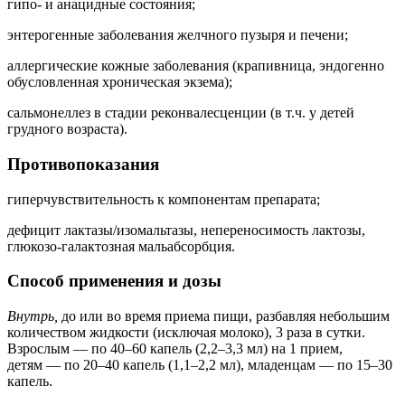
гипо- и анацидные состояния;
энтерогенные заболевания желчного пузыря и печени;
аллергические кожные заболевания (крапивница, эндогенно
обусловленная хроническая экзема);
сальмонеллез в стадии реконвалесценции (в т.ч. у детей
грудного возраста).
Противопоказания
гиперчувствительность к компонентам препарата;
дефицит лактазы/изомальтазы, непереносимость лактозы,
глюкозо-галактозная мальабсорбция.
Способ применения и дозы
Внутрь,
до или во время приема пищи, разбавляя небольшим
количеством жидкости (исключая молоко), 3 раза в сутки.
Взрослым — по 40–60 капель (2,2–3,3 мл) на 1 прием,
детям — по 20–40 капель (1,1–2,2 мл), младенцам — по 15–30
капель.