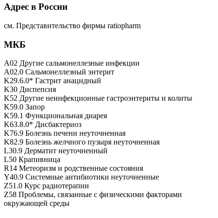
Адрес в России
см. Представительство фирмы ratiopharm
МКБ
A02 Другие сальмонеллезные инфекции
A02.0 Сальмонеллезный энтерит
K29.6.0* Гастрит анацидный
K30 Диспепсия
K52 Другие неинфекционные гастроэнтериты и колиты
K59.0 Запор
K59.1 Функциональная диарея
K63.8.0* Дисбактериоз
K76.9 Болезнь печени неуточненная
K82.9 Болезнь желчного пузыря неуточненная
L30.9 Дерматит неуточненный
L50 Крапивница
R14 Метеоризм и родственные состояния
Y40.9 Системные антибиотики неуточненные
Z51.0 Курс радиотерапии
Z58 Проблемы, связанные с физическими факторами
окружающей среды