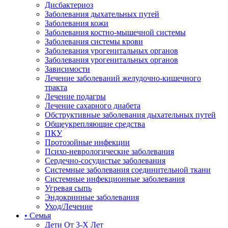
Дисбактериоз
Заболевания дыхательных путей
Заболевания кожи
Заболевания костно-мышечной системы
Заболевания системы крови
Заболевания урогенитальных органов
Заболевания урогенитальных органов
Зависимости
Лечение заболеваний желудочно-кишечного
тракта
Лечение подагры
Лечение сахарного диабета
Обструктивные заболевания дыхательных путей
Общеукрепляющие средства
ПКУ
Протозойные инфекции
Психо-неврологические заболевания
Сердечно-сосудистые заболевания
Системные заболевания соединительной ткани
Системные инфекционные заболевания
Угревая сыпь
Эндокринные заболевания
Уход/Лечение
• Семья
Дети От 3-Х Лет