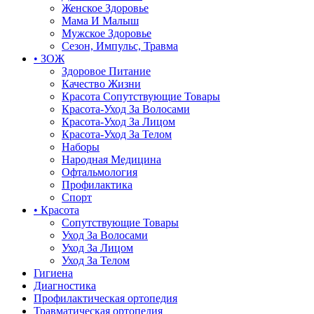
Женское Здоровье
Мама И Малыш
Мужское Здоровье
Сезон, Импульс, Травма
• ЗОЖ
Здоровое Питание
Качество Жизни
Красота Сопутствующие Товары
Красота-Уход За Волосами
Красота-Уход За Лицом
Красота-Уход За Телом
Наборы
Народная Медицина
Офтальмология
Профилактика
Спорт
• Красота
Сопутствующие Товары
Уход За Волосами
Уход За Лицом
Уход За Телом
Гигиена
Диагностика
Профилактическая ортопедия
Травматическая ортопедия