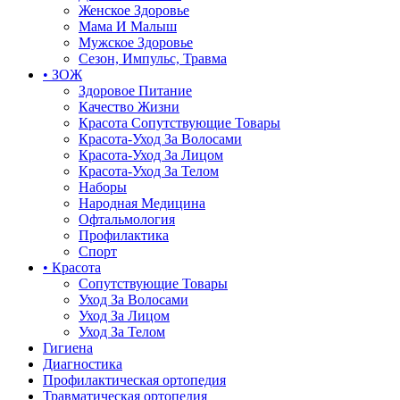
Женское Здоровье
Мама И Малыш
Мужское Здоровье
Сезон, Импульс, Травма
• ЗОЖ
Здоровое Питание
Качество Жизни
Красота Сопутствующие Товары
Красота-Уход За Волосами
Красота-Уход За Лицом
Красота-Уход За Телом
Наборы
Народная Медицина
Офтальмология
Профилактика
Спорт
• Красота
Сопутствующие Товары
Уход За Волосами
Уход За Лицом
Уход За Телом
Гигиена
Диагностика
Профилактическая ортопедия
Травматическая ортопедия