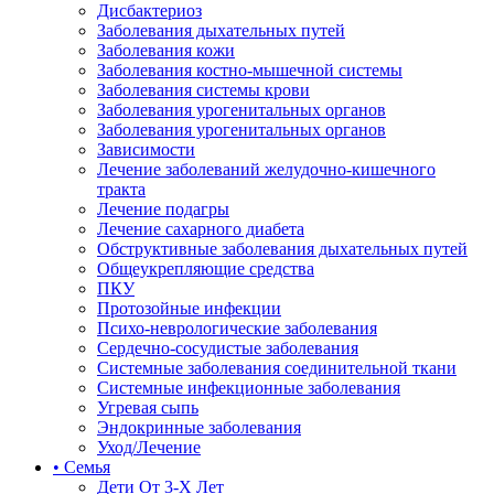
Дисбактериоз
Заболевания дыхательных путей
Заболевания кожи
Заболевания костно-мышечной системы
Заболевания системы крови
Заболевания урогенитальных органов
Заболевания урогенитальных органов
Зависимости
Лечение заболеваний желудочно-кишечного
тракта
Лечение подагры
Лечение сахарного диабета
Обструктивные заболевания дыхательных путей
Общеукрепляющие средства
ПКУ
Протозойные инфекции
Психо-неврологические заболевания
Сердечно-сосудистые заболевания
Системные заболевания соединительной ткани
Системные инфекционные заболевания
Угревая сыпь
Эндокринные заболевания
Уход/Лечение
• Семья
Дети От 3-Х Лет