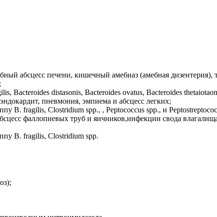
ый абсцесс печени, кишечный амебиаз (амебная дизентерия), т
;
is, Bacteroides distasonis, Bacteroides ovatus, Bacteroides thetaiot
 эндокардит, пневмония, эмпиема и абсцесс легких;
В. fragilis, Clostridium spp., , Peptococcus spp., и Peptostrept
 абсцесс фаллопиевых труб и яичников,инфекции свода влагалищ
 В. fragilis, Clostridium spp.
оз);