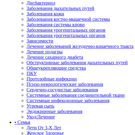
Дисбактериоз
Заболевания дыхательных путей
Заболевания кожи
Заболевания костно-мышечной системы
Заболевания системы крови
Заболевания урогенитальных органов
Заболевания урогенитальных органов
Зависимости
Лечение заболеваний желудочно-кишечного тракта
Лечение подагры
Лечение сахарного диабета
Обструктивные заболевания дыхательных путей
Общеукрепляющие средства
ПКУ
Протозойные инфекции
Психо-неврологические заболевания
Сердечно-сосудистые заболевания
Системные заболевания соединительной ткани
Системные инфекционные заболевания
Угревая сыпь
Эндокринные заболевания
Уход/Лечение
• Семья
Дети От 3-Х Лет
Женское Здоровье