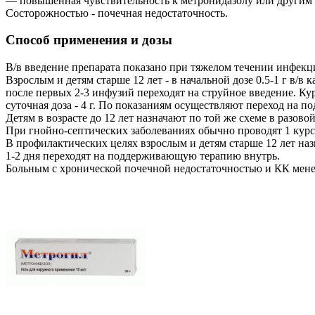
— повышенная чувствительность к метронидазолу или другим
Состорожностью - почечная недостаточность.
Способ применения и дозы
В/в введение препарата показано при тяжелом течении инфекци
Взрослым и детям старше 12 лет - в начальной дозе 0.5-1 г в/в
после первых 2-3 инфузий переходят на струйное введение. Ку
суточная доза - 4 г. По показаниям осуществляют переход на п
Детям в возрасте до 12 лет назначают по той же схеме в разовой 
При гнойно-септических заболеваниях обычно проводят 1 курс
В профилактических целях взрослым и детям старше 12 лет назна
1-2 дня переходят на поддерживающую терапию внутрь.
Больным с хронической почечной недостаточностью и КК менее 