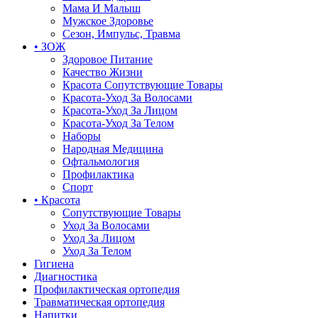
Мама И Малыш
Мужское Здоровье
Сезон, Импульс, Травма
• ЗОЖ
Здоровое Питание
Качество Жизни
Красота Сопутствующие Товары
Красота-Уход За Волосами
Красота-Уход За Лицом
Красота-Уход За Телом
Наборы
Народная Медицина
Офтальмология
Профилактика
Спорт
• Красота
Сопутствующие Товары
Уход За Волосами
Уход За Лицом
Уход За Телом
Гигиена
Диагностика
Профилактическая ортопедия
Травматическая ортопедия
Напитки