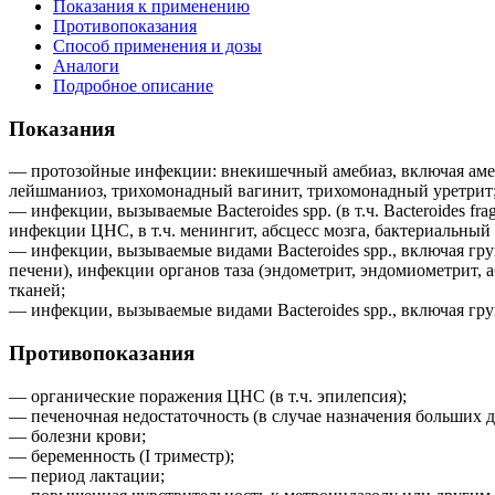
Показания к применению
Противопоказания
Способ применения и дозы
Аналоги
Подробное описание
Показания
— протозойные инфекции: внекишечный амебиаз, включая амебн
лейшманиоз, трихомонадный вагинит, трихомонадный уретрит
— инфекции, вызываемые Bacteroides spp. (в т.ч. Bacteroides fragil
инфекции ЦНС, в т.ч. менингит, абсцесс мозга, бактериальный
— инфекции, вызываемые видами Bacteroides spp., включая группу 
печени), инфекции органов таза (эндометрит, эндомиометрит,
тканей;
— инфекции, вызываемые видами Bacteroides spp., включая группу
Противопоказания
— органические поражения ЦНС (в т.ч. эпилепсия);
— печеночная недостаточность (в случае назначения больших д
— болезни крови;
— беременность (I триместр);
— период лактации;