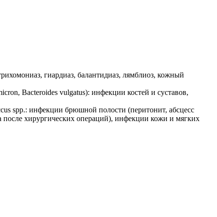
рихомониаз, гиардиаз, балантидиаз, лямблиоз, кожный
aomicron, Bacteroides vulgatus): инфекции костей и суставов,
ococcus spp.: инфекции брюшной полости (перитонит, абсцесс
а после хирургических операций), инфекции кожи и мягких