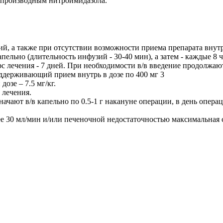
 производным нитроимидазола.
й, а также при отсутствии возможности приема препарата внутр
 капельно (длительность инфузий - 30-40 мин), а затем - каждые 
рс лечения - 7 дней. При необходимости в/в введение продолжаю
оддерживающий прием внутрь в дозе по 400 мг 3
дозе – 7.5 мг/кг.
 лечения.
чают в/в капельно по 0.5-1 г накануне операции, в день операци
30 мл/мин и/или печеночной недостаточностью максимальная суто