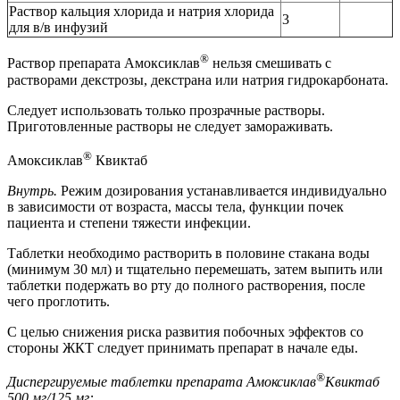
Раствор кальция хлорида и натрия хлорида
3
для в/в инфузий
®
Раствор препарата Амоксиклав
нельзя смешивать с
растворами декстрозы, декстрана или натрия гидрокарбоната.
Следует использовать только прозрачные растворы.
Приготовленные растворы не следует замораживать.
®
Амоксиклав
Квиктаб
Внутрь.
Режим дозирования устанавливается индивидуально
в зависимости от возраста, массы тела, функции почек
пациента и степени тяжести инфекции.
Таблетки необходимо растворить в половине стакана воды
(минимум 30 мл) и тщательно перемешать, затем выпить или
таблетки подержать во рту до полного растворения, после
чего проглотить.
С целью снижения риска развития побочных эффектов со
стороны ЖКТ следует принимать препарат в начале еды.
®
Диспергируемые таблетки препарата Амоксиклав
Квиктаб
500 мг/125 мг: