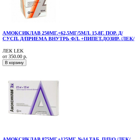
АМОКСИКЛАВ 250МГ.+62,5МГ/5МЛ. 15,8Г. ПОР. Д/
СУСП. Д/ПРИЕМА ВНУТРЬ ФЛ. +ПИПЕТ.ДОЗИР. /ЛЕК/
ЛЕК LEK
от 350.00 р.
В корзину
АМОКСИКЛАВ 875МГ.+125МГ. №14 ТАБ. П/П/О /ЛЕК/