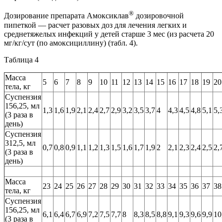
®
Дозирование препарата Амоксиклав
дозировочной
пипеткой — расчет разовых доз для лечения легких и
среднетяжелых инфекций у детей старше 3 мес (из расчета 20
мг/кг/сут (по амоксициллину) (табл. 4).
Таблица 4
Масса
5
6
7
8
9
10
11
12
13
14
15
16
17
18
19
20
тела, кг
Суспензия
156,25, мл
1,3
1,6
1,9
2,1
2,4
2,7
2,9
3,2
3,5
3,7
4
4,3
4,5
4,8
5,1
5,
(3 раза в
день)
Суспензия
312,5, мл
0,7
0,8
0,9
1,1
1,2
1,3
1,5
1,6
1,7
1,9
2
2,1
2,3
2,4
2,5
2,
(3 раза в
день)
Масса
23
24
25
26
27
28
29
30
31
32
33
34
35
36
37
38
тела, кг
Суспензия
156,25, мл
6,1
6,4
6,7
6,9
7,2
7,5
7,7
8
8,3
8,5
8,8
9,1
9,3
9,6
9,9
10
(3 раза в