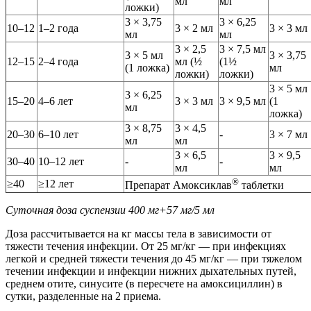
мл
мл
ложки)
3 × 3,75
3 × 6,25
10–12
1–2 года
3 × 2 мл
3 × 3 мл
мл
мл
3 × 2,5
3 × 7,5 мл
3 × 5 мл
3 × 3,75
12–15
2–4 года
мл (½
(1½
(1 ложка)
мл
ложки)
ложки)
3 × 5 мл
3 × 6,25
15–20
4–6 лет
3 × 3 мл
3 × 9,5 мл
(1
мл
ложка)
3 × 8,75
3 × 4,5
20–30
6–10 лет
-
3 × 7 мл
мл
мл
3 × 6,5
3 × 9,5
30–40
10–12 лет
-
-
мл
мл
®
≥40
≥12 лет
Препарат Амоксиклав
таблетки
Суточная доза суспензии 400 мг+57 мг/5 мл
Доза рассчитывается на кг массы тела в зависимости от
тяжести течения инфекции. От 25 мг/кг — при инфекциях
легкой и средней тяжести течения до 45 мг/кг — при тяжелом
течении инфекции и инфекции нижних дыхательных путей,
среднем отите, синусите (в пересчете на амоксициллин) в
сутки, разделенные на 2 приема.