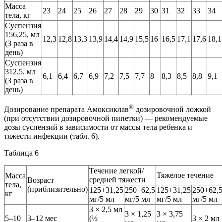
Масса
23
24
25
26
27
28
29
30
31
32
33
34
тела, кг
Суспензия
156,25, мл
12,3
12,8
13,3
13,9
14,4
14,9
15,5
16
16,5
17,1
17,6
18,1
(3 раза в
день)
Суспензия
312,5, мл
6,1
6,4
6,7
6,9
7,2
7,5
7,7
8
8,3
8,5
8,8
9,1
(3 раза в
день)
®
Дозирование препарата Амоксиклав
дозировочной ложкой
(при отсутствии дозировочной пипетки) — рекомендуемые
дозы суспензий в зависимости от массы тела ребенка и
тяжести инфекции (табл. 6).
Таблица 6
Течение легкой/
Тяжелое течение
Масса
средней тяжести
Возраст
тела,
(приблизительно)
125+31,25
250+62,5
125+31,25
250+62,
кг
мг/5 мл
мг/5 мл
мг/5 мл
мг/5 мл
3 × 2,5 мл
3 × 1,25
3 × 3,75
5–10
3–12 мес
(½
3 × 2 мл