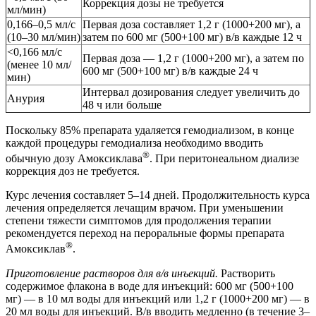
Коррекция дозы не требуется
мл/мин)
0,166–0,5 мл/с
Первая доза составляет 1,2 г (1000+200 мг), а
(10–30 мл/мин)
затем по 600 мг (500+100 мг) в/в каждые 12 ч
<0,166 мл/с
Первая доза — 1,2 г (1000+200 мг), а затем по
(менее 10 мл/
600 мг (500+100 мг) в/в каждые 24 ч
мин)
Интервал дозирования следует увеличить до
Анурия
48 ч или больше
Поскольку 85% препарата удаляется гемодиализом, в конце
каждой процедуры гемодиализа необходимо вводить
®
обычную дозу Амоксиклава
. При перитонеальном диализе
коррекция доз не требуется.
Курс лечения составляет 5–14 дней. Продолжительность курса
лечения определяется лечащим врачом. При уменьшении
степени тяжести симптомов для продолжения терапии
рекомендуется переход на пероральные формы препарата
®
Амоксиклав
.
Приготовление растворов для в/в инъекций.
Растворить
содержимое флакона в воде для инъекций: 600 мг (500+100
мг) — в 10 мл воды для инъекций или 1,2 г (1000+200 мг) — в
20 мл воды для инъекций. В/в вводить медленно (в течение 3–