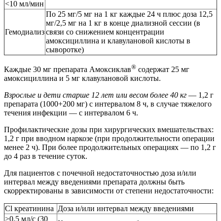
<10 мл/мин
По 25 мг/5 мг на 1 кг каждые 24 ч плюс доза 12,5
мг/2,5 мг на 1 кг в конце диализной сессии (в
Гемодиализ
связи со снижением концентрации
амоксициллина и клавулановой кислоты в
сыворотке)
®
Каждые 30 мг препарата Амоксиклав
содержат 25 мг
амоксициллина и 5 мг клавулановой кислоты.
Взрослые и дети старше 12 лет или весом более 40 кг
— 1,2 г
препарата (1000+200 мг) с интервалом 8 ч, в случае тяжелого
течения инфекции — с интервалом 6 ч.
Профилактические дозы при хирургических вмешательствах:
1,2 г при вводном наркозе (при продолжительности операции
менее 2 ч). При более продолжительных операциях — по 1,2 г
до 4 раз в течение суток.
Для пациентов с почечной недостаточностью доза и/или
интервал между введениями препарата должны быть
скорректированы в зависимости от степени недостаточности:
Cl креатинина
Доза и/или интервал между введениями
>0,5 мл/с (30