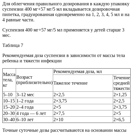
Для облегчения правильного дозирования в каждую упаковку
суспензии 400 мг+57 мг/5 мл вкладывается дозировочная
пипетка, градуированная одновременно на 1, 2, 3, 4, 5 мл и на
4 равные части.
Суспензия 400 мг+57 мг/5 мл применяется у детей старше 3
мес.
Таблица 7
Рекомендуемая доза суспензии в зависимости от массы тела
ребенка и тяжести инфекции
Рекомендуемая доза, мл
Масса
Возраст
Течение
тела,
(приблизительно)
Тяжелое течение
средней
кг
тяжести
5–10
3–12 мес
2×2,5
2×1,25
10–15
1–2 года
2×3,75
2×2,5
15–20
2–4 года
2×5
2×3,75
20–30
4 года — 6 лет
2×7,5
2×5
30–40
6–10 лет
2×10
2×6,5
Точные суточные дозы рассчитываются на основании массы