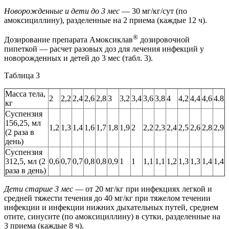
Новорожденные и дети до 3 мес
— 30 мг/кг/сут (по
амоксициллину), разделенные на 2 приема (каждые 12 ч).
®
Дозирование препарата Амоксиклав
дозировочной
пипеткой — расчет разовых доз для лечения инфекций у
новорожденных и детей до 3 мес (табл. 3).
Таблица 3
Масса тела,
2
2,2
2,4
2,6
2,8
3
3,2
3,4
3,6
3,8
4
4,2
4,4
4,6
4.8
кг
Суспензия
156,25, мл
1,2
1,3
1,4
1,6
1,7
1,8
1,9
2
2,2
2,3
2,4
2,5
2,6
2,8
2,9
(2 раза в
день)
Суспензия
312,5, мл (2
0,6
0,7
0,7
0,8
0,8
0,9
1
1
1,1
1,1
1,2
1,3
1,3
1,4
1,4
раза в день)
Дети старше 3 мес
— от 20 мг/кг при инфекциях легкой и
средней тяжести течения до 40 мг/кг при тяжелом течении
инфекции и инфекции нижних дыхательных путей, среднем
отите, синусите (по амоксициллину) в сутки, разделенные на
3 приема (каждые 8 ч).