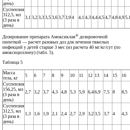
день)
Суспензия
312,5, мл
3,1
3,2
3,3
3,5
3,6
3,7
3,9
4
4,1
4,3
4,4
4,5
4,7
4,8
4,9
5,
(3 раза в
день)
®
Дозирование препарата Амоксиклав
дозировочной
пипеткой — расчет разовых доз для лечения тяжелых
инфекций у детей старше 3 мес (из расчета 40 мг/кг/сут (по
амоксициллину) (табл. 5).
Таблица 5
Масса
5
6
7
8
9
10
11
12
13
14
15
16
тела, кг
Суспензия
156,25, мл
2,7
3,2
3,7
4,3
4,8
5,3
5,9
6,4
6,9
7,5
8
8,5
(3 раза в
день)
Суспензия
312,5, мл
1,3
1,6
1,9
2,1
2,4
2,7
2,9
3,2
3,5
3,7
4
4,3
(3 раза в
день)