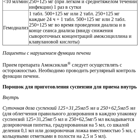
<10 мл/мин
250+125 мг (при легком и среднетяжелом течении
инфекции) 1 раз в сутки
1 табл. 500+125 мг или 2 табл. 250+125 мг
каждые 24 ч + 1 табл. 500+125 мг или 2 табл.
250+125 мг во время проведения диализа и в
Гемодиализ
конце сеанса диализа (ввиду снижения
сывороточных концентраций амоксициллина и
клавулановой кислоты)
Пациенты с нарушением функции печени
®
Прием препарата Амоксиклав
следует осуществлять с
осторожностью. Необходимо проводить регулярный контроль
функции печени.
Порошок для приготовления суспензии для приема внутрь
Внутрь
Суточная доза суспензий 125+31,25мг/5 мл и 250+62,5мг/5 мл
(для облегчения правильного дозирования в каждую упаковку
суспензий 125+31,25мг/5 мл и 250+62,5мг/5 мл вкладывается
дозировочная пипетка, градуированная на 5 мл, со шкалой
деления 0,1 мл или дозировочная ложка вместимостью 5 мл, с
кольцевыми отметками в полости на 2,5 и 5 мл).