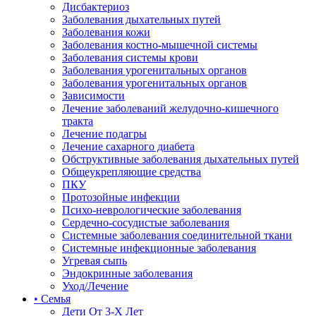
Дисбактериоз
Заболевания дыхательных путей
Заболевания кожи
Заболевания костно-мышечной системы
Заболевания системы крови
Заболевания урогенитальных органов
Заболевания урогенитальных органов
Зависимости
Лечение заболеваний желудочно-кишечного
тракта
Лечение подагры
Лечение сахарного диабета
Обструктивные заболевания дыхательных путей
Общеукрепляющие средства
ПКУ
Протозойные инфекции
Психо-неврологические заболевания
Сердечно-сосудистые заболевания
Системные заболевания соединительной ткани
Системные инфекционные заболевания
Угревая сыпь
Эндокринные заболевания
Уход/Лечение
• Семья
Дети От 3-Х Лет