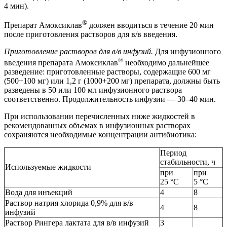
4 мин).
®
Препарат Амоксиклав
должен вводиться в течение 20 мин
после приготовления растворов для в/в введения.
Приготовление растворов для в/в инфузий.
Для инфузионного
®
введения препарата Амоксиклав
необходимо дальнейшее
разведение: приготовленные растворы, содержащие 600 мг
(500+100 мг) или 1,2 г (1000+200 мг) препарата, должны быть
разведены в 50 или 100 мл инфузионного раствора
соответственно. Продолжительность инфузии — 30–40 мин.
При использовании перечисленных ниже жидкостей в
рекомендованных объемах в инфузионных растворах
сохраняются необходимые концентрации антибиотика:
Период
стабильности, ч
Используемые жидкости
при
при
25 °C
5 °C
Вода для инъекций
4
8
Раствор натрия хлорида 0,9% для в/в
4
8
инфузий
Раствор Рингера лактата для в/в инфузий
3