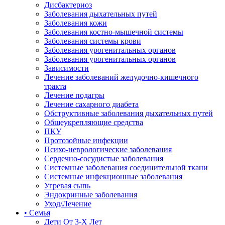
Дисбактериоз
Заболевания дыхательных путей
Заболевания кожи
Заболевания костно-мышечной системы
Заболевания системы крови
Заболевания урогенитальных органов
Заболевания урогенитальных органов
Зависимости
Лечение заболеваний желудочно-кишечного
тракта
Лечение подагры
Лечение сахарного диабета
Обструктивные заболевания дыхательных путей
Общеукрепляющие средства
ПКУ
Протозойные инфекции
Психо-неврологические заболевания
Сердечно-сосудистые заболевания
Системные заболевания соединительной ткани
Системные инфекционные заболевания
Угревая сыпь
Эндокринные заболевания
Уход/Лечение
• Семья
Дети От 3-Х Лет