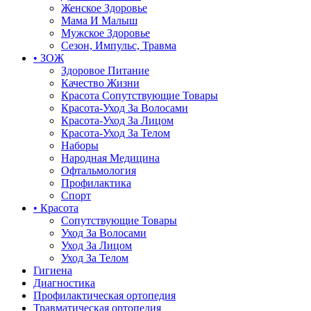
Женское Здоровье
Мама И Малыш
Мужское Здоровье
Сезон, Импульс, Травма
• ЗОЖ
Здоровое Питание
Качество Жизни
Красота Сопутствующие Товары
Красота-Уход За Волосами
Красота-Уход За Лицом
Красота-Уход За Телом
Наборы
Народная Медицина
Офтальмология
Профилактика
Спорт
• Красота
Сопутствующие Товары
Уход За Волосами
Уход За Лицом
Уход За Телом
Гигиена
Диагностика
Профилактическая ортопедия
Травматическая ортопедия