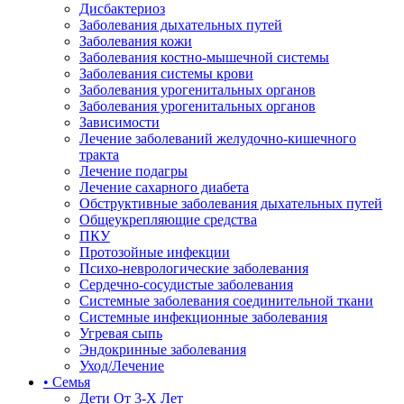
Дисбактериоз
Заболевания дыхательных путей
Заболевания кожи
Заболевания костно-мышечной системы
Заболевания системы крови
Заболевания урогенитальных органов
Заболевания урогенитальных органов
Зависимости
Лечение заболеваний желудочно-кишечного
тракта
Лечение подагры
Лечение сахарного диабета
Обструктивные заболевания дыхательных путей
Общеукрепляющие средства
ПКУ
Протозойные инфекции
Психо-неврологические заболевания
Сердечно-сосудистые заболевания
Системные заболевания соединительной ткани
Системные инфекционные заболевания
Угревая сыпь
Эндокринные заболевания
Уход/Лечение
• Семья
Дети От 3-Х Лет