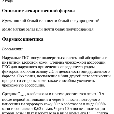
2 года
Описание лекарственной формы
Крем:
мягкий белый или почти белый полупрозрачный.
Мазь:
мягкая белая или почти белая полупрозрачная.
Фармакокинетика
Всасывание
Наружные ГКС могут подвергаться системной абсорбции с
интактной здоровой кожи. Степень чрескожной абсорбции
ГКС для наружного применения определяется рядом
факторов, включая основу ЛС и целостность эпидермального
барьера. Окклюзия, воспаление и/или другой патологический
процесс со стороны кожи также способны увеличить
чрескожную абсорбцию.
Средняя C
клобетазола в плазме достигается через 13 ч
max
после первой аппликации и через 8 ч после повторного
нанесения на здоровую кожу 30 г клобетазола в виде 0,05%
мази и составляет 0,63 нг/мл. Через 10 ч после аппликации
второй дозы (30 г) клобетазола в виде крема его C
слегка