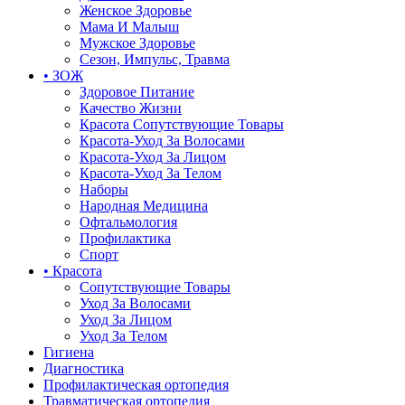
Женское Здоровье
Мама И Малыш
Мужское Здоровье
Сезон, Импульс, Травма
• ЗОЖ
Здоровое Питание
Качество Жизни
Красота Сопутствующие Товары
Красота-Уход За Волосами
Красота-Уход За Лицом
Красота-Уход За Телом
Наборы
Народная Медицина
Офтальмология
Профилактика
Спорт
• Красота
Сопутствующие Товары
Уход За Волосами
Уход За Лицом
Уход За Телом
Гигиена
Диагностика
Профилактическая ортопедия
Травматическая ортопедия