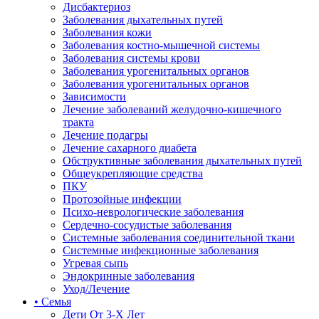
Дисбактериоз
Заболевания дыхательных путей
Заболевания кожи
Заболевания костно-мышечной системы
Заболевания системы крови
Заболевания урогенитальных органов
Заболевания урогенитальных органов
Зависимости
Лечение заболеваний желудочно-кишечного
тракта
Лечение подагры
Лечение сахарного диабета
Обструктивные заболевания дыхательных путей
Общеукрепляющие средства
ПКУ
Протозойные инфекции
Психо-неврологические заболевания
Сердечно-сосудистые заболевания
Системные заболевания соединительной ткани
Системные инфекционные заболевания
Угревая сыпь
Эндокринные заболевания
Уход/Лечение
• Семья
Дети От 3-Х Лет