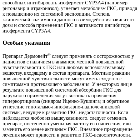
способных ингибировать изофермент CYP3A4 (например
ритонавир и итраконазол), угнетает метаболизм ГКС, приводя
к повышению их системной экспозиции. Степень
клинической значимости данного взаимодействия зависит от
дозы и способа применения ГКС и активности ингибитора
изофермента CYP3A4.
Особые указания
®
Препарат Дермовейт
следует применять с осторожностью у
пациентов с наличием в анамнезе местной повышенной
чувствительности к ГКС или любому вспомогательному
веществу, входящему в состав препарата. Местные реакции
повышенной чувствительности могут иметь сходство с
симптомами протекающего заболевания. У некоторых лиц в
результате повышенной системной абсорбции ГКС для
наружного применения могут возникать проявления
гиперкортицизма (синдром Иценко-Кушинга) и обратимое
угнетение гипоталамо-гипофизарно-надпочечниковой
системы, ведущее к развитию ГКС-недостаточности. Если
наблюдается любое из вышеуказанного, следует отменить
препарат, постепенно уменьшая частоту его нанесения, или
заменить его менее активным ГКС. Внезапное прекращение
лечения может привести к развитию ГКС-недостаточности.