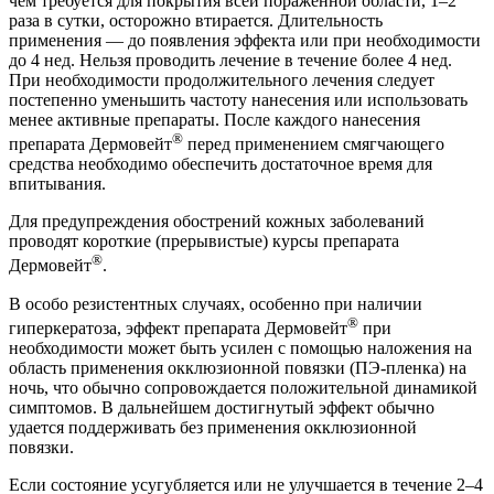
чем требуется для покрытия всей пораженной области, 1–2
раза в сутки, осторожно втирается. Длительность
применения — до появления эффекта или при необходимости
до 4 нед. Нельзя проводить лечение в течение более 4 нед.
При необходимости продолжительного лечения следует
постепенно уменьшить частоту нанесения или использовать
менее активные препараты. После каждого нанесения
®
препарата Дермовейт
перед применением смягчающего
средства необходимо обеспечить достаточное время для
впитывания.
Для предупреждения обострений кожных заболеваний
проводят короткие (прерывистые) курсы препарата
®
Дермовейт
.
В особо резистентных случаях, особенно при наличии
®
гиперкератоза, эффект препарата Дермовейт
при
необходимости может быть усилен с помощью наложения на
область применения окклюзионной повязки (ПЭ-пленка) на
ночь, что обычно сопровождается положительной динамикой
симптомов. В дальнейшем достигнутый эффект обычно
удается поддерживать без применения окклюзионной
повязки.
Если состояние усугубляется или не улучшается в течение 2–4