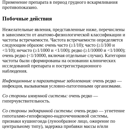
Применение препарата в период грудного вскармливания
противопоказано.
Побочные действия
Нежелательные явления, представленные ниже, перечислены
в зависимости от анатомо-физиологической классификации и
частоты встречаемости. Частота встречаемости определяется
следующим образом: очень часто (≥1/10); часто (≥1/100 и
<1/10); нечасто (≥1/1000 и <1/100); редко (≥1/10000 и <1/1000);
очень редко (<1/10000, включая отдельные случаи). Категории
частоты были сформированы на основании клинических
исследований препарата и пострегистрационного
наблюдения.
Инфекционные и паразитарные заболевания:
очень редко —
инфекция, вызываемая условно-патогенными организмами.
Со стороны иммунной системы:
очень редко —
гиперчувствительность.
Со стороны эндокринной системы:
очень редко — угнетение
гипоталамо-гипофизарно-надпочечниковой системы,
признаки кушингоида (лунообразное лицо, ожирение по
центральному типу), задержка прибавки массы и/или