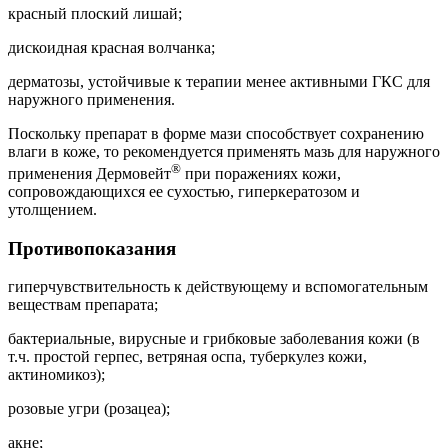
красный плоский лишай;
дискоидная красная волчанка;
дерматозы, устойчивые к терапии менее активными ГКС для
наружного применения.
Поскольку препарат в форме мази способствует сохранению
влаги в коже, то рекомендуется применять мазь для наружного
®
применения Дермовейт
при поражениях кожи,
сопровождающихся ее сухостью, гиперкератозом и
утолщением.
Противопоказания
гиперчувствительность к действующему и вспомогательным
веществам препарата;
бактериальные, вирусные и грибковые заболевания кожи (в
т.ч. простой герпес, ветряная оспа, туберкулез кожи,
актиномикоз);
розовые угри (розацеа);
акне;