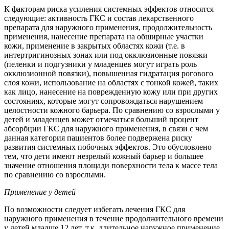
К факторам риска усиления системных эффектов относятся
следующие: активность ГКС и состав лекарственного
препарата для наружного применения, продолжительность
применения, нанесение препарата на обширные участки
кожи, применение в закрытых областях кожи (т.е. в
интертригинозных зонах или под окклюзионные повязки
(пеленки и подгузники у младенцев могут играть роль
окклюзионной повязки), повышенная гидратация рогового
слоя кожи, использование на областях с тонкой кожей, таких
как лицо, нанесение на поврежденную кожу или при других
состояниях, которые могут сопровождаться нарушением
целостности кожного барьера. По сравнению со взрослыми у
детей и младенцев может отмечаться больший процент
абсорбции ГКС для наружного применения, в связи с чем
данная категория пациентов более подвержена риску
развития системных побочных эффектов. Это обусловлено
тем, что дети имеют незрелый кожный барьер и большее
значение отношения площади поверхности тела к массе тела
по сравнению со взрослыми.
Применение у детей
По возможности следует избегать лечения ГКС для
наружного применения в течение продолжительного времени
у детей младше 12 лет, т.к. длительное наружное применение