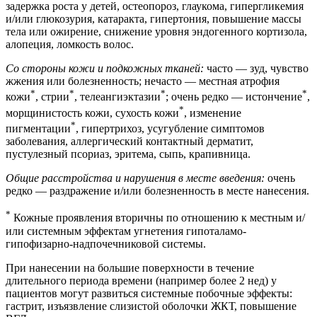
задержка роста у детей, остеопороз, глаукома, гипергликемия
и/или глюкозурия, катаракта, гипертония, повышение массы
тела или ожирение, снижение уровня эндогенного кортизола,
алопеция, ломкость волос.
Со стороны кожи и подкожных тканей:
часто — зуд, чувство
жжения или болезненность; нечасто — местная атрофия
*
*
*
*
кожи
, стрии
, телеангиэктазии
; очень редко — истончение
,
*
морщинистость кожи, сухость кожи
, изменение
*
пигментации
, гипертрихоз, усугубление симптомов
заболевания, аллергический контактный дерматит,
пустулезный псориаз, эритема, сыпь, крапивница.
Общие расстройства и нарушения в месте введения:
очень
редко — раздражение и/или болезненность в месте нанесения.
*
Кожные проявления вторичны по отношению к местным и/
или системным эффектам угнетения гипоталамо-
гипофизарно-надпочечниковой системы.
При нанесении на большие поверхности в течение
длительного периода времени (например более 2 нед) у
пациентов могут развиться системные побочные эффекты:
гастрит, изъязвление слизистой оболочки ЖКТ, повышение