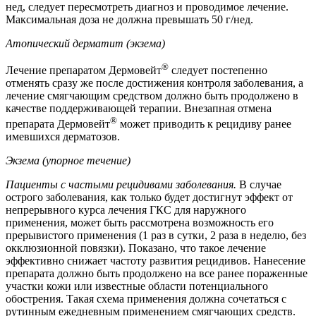
нед, следует пересмотреть диагноз и проводимое лечение.
Максимальная доза не должна превышать 50 г/нед.
Атопический дерматит (экзема)
®
Лечение препаратом Дермовейт
следует постепенно
отменять сразу же после достижения контроля заболевания, а
лечение смягчающим средством должно быть продолжено в
качестве поддерживающей терапии. Внезапная отмена
®
препарата Дермовейт
может приводить к рецидиву ранее
имевшихся дерматозов.
Экзема (упорное течение)
Пациенты с частыми рецидивами заболевания.
В случае
острого заболевания, как только будет достигнут эффект от
непрерывного курса лечения ГКС для наружного
применения, может быть рассмотрена возможность его
прерывистого применения (1 раз в сутки, 2 раза в неделю, без
окклюзионной повязки). Показано, что такое лечение
эффективно снижает частоту развития рецидивов. Нанесение
препарата должно быть продолжено на все ранее пораженные
участки кожи или известные области потенциального
обострения. Такая схема применения должна сочетаться с
рутинным ежедневным применением смягчающих средств.