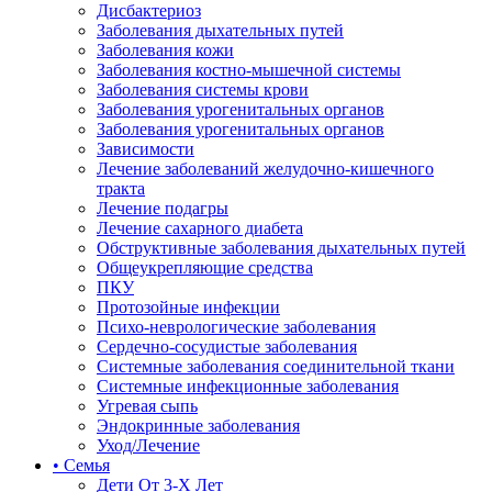
Дисбактериоз
Заболевания дыхательных путей
Заболевания кожи
Заболевания костно-мышечной системы
Заболевания системы крови
Заболевания урогенитальных органов
Заболевания урогенитальных органов
Зависимости
Лечение заболеваний желудочно-кишечного
тракта
Лечение подагры
Лечение сахарного диабета
Обструктивные заболевания дыхательных путей
Общеукрепляющие средства
ПКУ
Протозойные инфекции
Психо-неврологические заболевания
Сердечно-сосудистые заболевания
Системные заболевания соединительной ткани
Системные инфекционные заболевания
Угревая сыпь
Эндокринные заболевания
Уход/Лечение
• Семья
Дети От 3-Х Лет