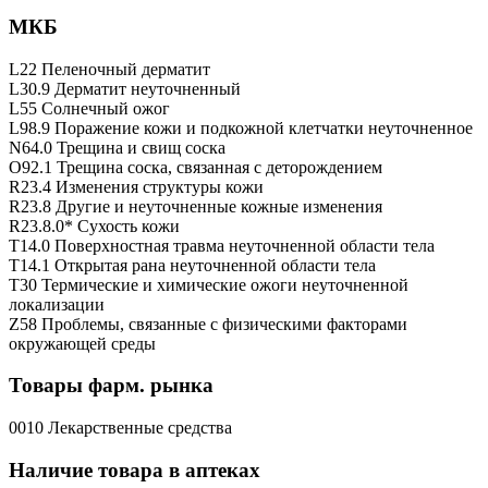
МКБ
L22 Пеленочный дерматит
L30.9 Дерматит неуточненный
L55 Солнечный ожог
L98.9 Поражение кожи и подкожной клетчатки неуточненное
N64.0 Трещина и свищ соска
O92.1 Трещина соска, связанная с деторождением
R23.4 Изменения структуры кожи
R23.8 Другие и неуточненные кожные изменения
R23.8.0* Сухость кожи
T14.0 Поверхностная травма неуточненной области тела
T14.1 Открытая рана неуточненной области тела
T30 Термические и химические ожоги неуточненной
локализации
Z58 Проблемы, связанные с физическими факторами
окружающей среды
Товары фарм. рынка
0010 Лекарственные средства
Наличие товара в аптеках