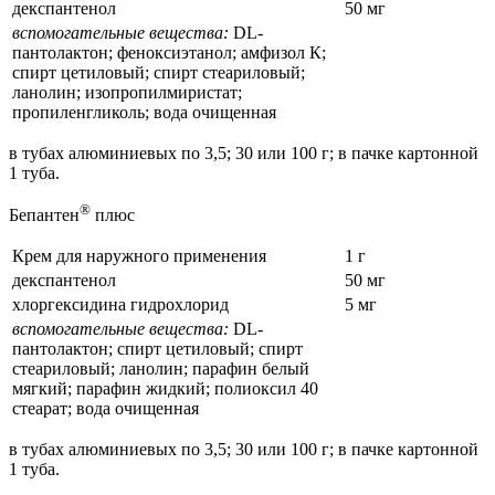
декспантенол
50 мг
вспомогательные вещества:
DL-
пантолактон; феноксиэтанол; амфизол К;
спирт цетиловый; спирт стеариловый;
ланолин; изопропилмиристат;
пропиленгликоль; вода очищенная
в тубах алюминиевых по 3,5; 30 или 100 г; в пачке картонной
1 туба.
®
Бепантен
плюс
Крем для наружного применения
1 г
декспантенол
50 мг
хлоргексидина гидрохлорид
5 мг
вспомогательные вещества:
DL-
пантолактон; спирт цетиловый; спирт
стеариловый; ланолин; парафин белый
мягкий; парафин жидкий; полиоксил 40
стеарат; вода очищенная
в тубах алюминиевых по 3,5; 30 или 100 г; в пачке картонной
1 туба.