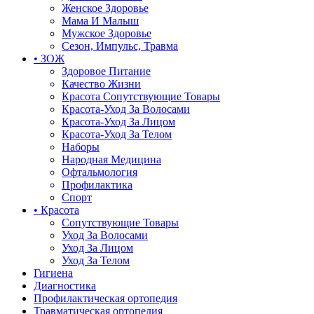
Женское Здоровье
Мама И Малыш
Мужское Здоровье
Сезон, Импульс, Травма
• ЗОЖ
Здоровое Питание
Качество Жизни
Красота Сопутствующие Товары
Красота-Уход За Волосами
Красота-Уход За Лицом
Красота-Уход За Телом
Наборы
Народная Медицина
Офтальмология
Профилактика
Спорт
• Красота
Сопутствующие Товары
Уход За Волосами
Уход За Лицом
Уход За Телом
Гигиена
Диагностика
Профилактическая ортопедия
Травматическая ортопедия