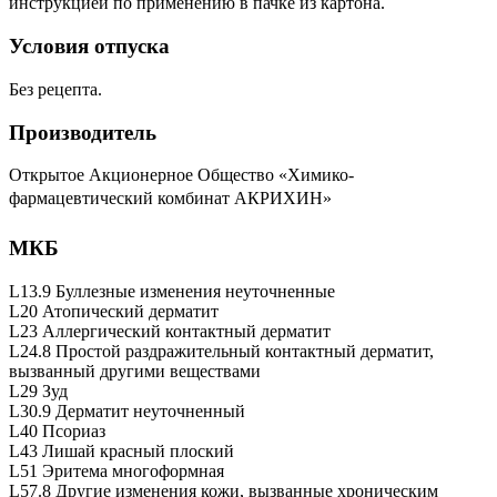
инструкцией по применению в пачке из картона.
Условия отпуска
Без рецепта.
Производитель
Открытое Акционерное Общество «Химико-
фармацевтический комбинат
АКРИХИН
»
МКБ
L13.9 Буллезные изменения неуточненные
L20 Атопический дерматит
L23 Аллергический контактный дерматит
L24.8 Простой раздражительный контактный дерматит,
вызванный другими веществами
L29 Зуд
L30.9 Дерматит неуточненный
L40 Псориаз
L43 Лишай красный плоский
L51 Эритема многоформная
L57.8 Другие изменения кожи, вызванные хроническим