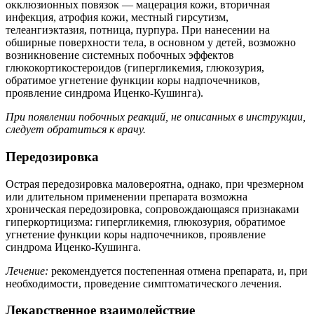
окклюзионных повязок — мацерация кожи, вторичная
инфекция, атрофия кожи, местный гирсутизм,
телеангиэктазия, потница, пурпура. При нанесении на
обширные поверхности тела, в основном у детей, возможно
возникновение системных побочных эффектов
глюкокортикостероидов (гипергликемия, глюкозурия,
обратимое угнетение функции коры надпочечников,
проявление синдрома Иценко-Кушинга).
При появлении побочных реакций, не описанных в инструкции,
следует обратиться к врачу.
Передозировка
Острая передозировка маловероятна, однако, при чрезмерном
или длительном применении препарата возможна
хроническая передозировка, сопровождающаяся признаками
гиперкортицизма: гипергликемия, глюкозурия, обратимое
угнетение функции коры надпочечников, проявление
синдрома Иценко-Кушинга.
Лечение:
рекомендуется постепенная отмена препарата, и, при
необходимости, проведение симптоматического лечения.
Лекарственное взаимодействие