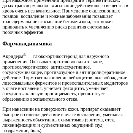
При накожном применении препарата в терапевтических
дозах трансдермальное всасывание действующего вещества в
кровь очень незначительное. Применение окклюзионных
повязок, воспаление и кожные заболевания повышает
трансдермальное всасывание бетаметазона, что может
приводить к увеличению риска развития системных
побочных эффектов.
Фармакодинамика
®
Акридерм
— глюкокортикостероид для наружного
применения. Оказывает противовоспалительное,
противоаллергическое, антиэкссудативное,
сосудосуживающее, противозудное и антипролиферативное
действие. Тормозит накопление лейкоцитов, высвобождение
лизосомальных ферментов и провоспалительных медиаторов
в очаге воспаления, угнетает фагоцитоз, уменьшает
сосудисто-тканевую проницаемость, препятствует
образованию воспалительного отека.
При нанесении на поверхность кожи, препарат оказывает
быстрое и сильное действие в очаге воспаления, уменьшая
выраженность объективных симптомов (эритема, отек,
лихенификация) и субъективных ощущений (зуд,
раздражение, боль).