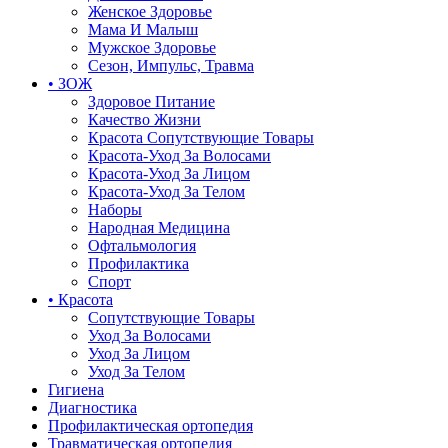
Женское Здоровье
Мама И Малыш
Мужское Здоровье
Сезон, Импульс, Травма
• ЗОЖ
Здоровое Питание
Качество Жизни
Красота Сопутствующие Товары
Красота-Уход За Волосами
Красота-Уход За Лицом
Красота-Уход За Телом
Наборы
Народная Медицина
Офтальмология
Профилактика
Спорт
• Красота
Сопутствующие Товары
Уход За Волосами
Уход За Лицом
Уход За Телом
Гигиена
Диагностика
Профилактическая ортопедия
Травматическая ортопедия