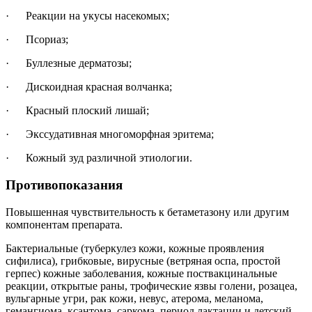
· Реакции на укусы насекомых;
· Псориаз;
· Буллезные дерматозы;
· Дискоидная красная волчанка;
· Красный плоский лишай;
· Экссудативная многоморфная эритема;
· Кожный зуд различной этиологии.
Противопоказания
Повышенная чувствительность к бетаметазону или другим
компонентам препарата.
Бактериальные (туберкулез кожи, кожные проявления
сифилиса), грибковые, вирусные (ветряная оспа, простой
герпес) кожные заболевания, кожные поствакцинальные
реакции, открытые раны, трофические язвы голени, розацеа,
вульгарные угри, рак кожи, невус, атерома, меланома,
гемангиома, ксантома, саркома, период лактации и детский