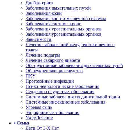
Дисбактериоз
Заболевания дыхательных путей
Заболевания кожи
Заболевания костно-мышечной системы
Заболевания системы крови
Заболевания урогенитальных органов
Заболевания урогенитальных органов
Зависимости
Лечение заболеваний желудочно-кишечного
тракта
Лечение подагры
Лечение сахарного диабета
Обструктивные заболевания дыхательных путей
Общеукрепляющие средства
ПКУ
Протозойные инфекции
Психо-неврологические заболевания
Сердечно-сосудистые заболевания
Системные заболевания соединительной ткани
Системные инфекционные заболевания
Угревая сыпь
Эндокринные заболевания
Уход/Лечение
• Семья
Дети От 3-Х Лет