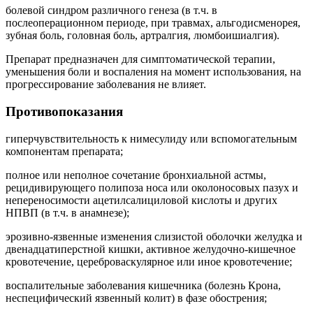
болевой синдром различного генеза (в т.ч. в
послеоперационном периоде, при травмах, альгодисменорея,
зубная боль, головная боль, артралгия, люмбоишиалгия).
Препарат предназначен для симптоматической терапии,
уменьшения боли и воспаления на момент использования, на
прогрессирование заболевания не влияет.
Противопоказания
гиперчувствительность к нимесулиду или вспомогательным
компонентам препарата;
полное или неполное сочетание бронхиальной астмы,
рецидивирующего полипоза носа или околоносовых пазух и
непереносимости ацетилсалициловой кислоты и других
НПВП (в т.ч. в анамнезе);
эрозивно-язвенные изменения слизистой оболочки желудка и
двенадцатиперстной кишки, активное желудочно-кишечное
кровотечение, цереброваскулярное или иное кровотечение;
воспалительные заболевания кишечника (болезнь Крона,
неспецифический язвенный колит) в фазе обострения;