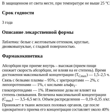
В защищенном от света месте, при температуре не выше 25 °C
Срок годности
3 года
Описание лекарственной формы
Таблетки:
белые с желтоватым оттенком, круглые,
двояковыпуклые, с гладкой поверхностью.
Фармакокинетика
Абсорбция при приеме внутрь – высокая (прием пищи
снижает скорость абсорбции, не влияя на ее степень). Время
достижения максимальной концентрации (T
) — 1,5–2,5 ч.
Cmax
Связь с белками плазмы – 95%, с эритроцитами — 2%, с
липопротеинами — 1%, с кислыми альфа
-
1
гликопротеидами — 1%. Изменение дозы не влияет на
степень связывания. Величина максимальной концентрации
(C
) — 3,5–6,5 мг/л. Объем распределения — 0,19–0,35 л/кг.
max
Проникает в ткани женских половых органов, где после
однократного приема его концентрация составляет около 40%