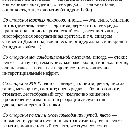
кошмарные сновидения; очень редко — головная боль,
сонливость, энцефалопатия (синдром Рейе).
Со стороны кожных покровов:
иногда — зуд, сыпь, усиление
потоотделения; редко — эритема, дерматит; очень редко —
крапивница, ангионевротический отек, отечность лица,
многоформная экссудативная эритема, в т.ч. синдром
Стивенса-Джонсона, токсический эпидермальный некролиз
(синдром Лайелла).
Со стороны мочевыделительной системы:
иногда — отеки;
редко — дизурия, гематурия, задержка мочи, гиперкалиемия;
очень редко — почечная недостаточность, олигурия,
интерстициальный нефрит.
Со стороны ЖКТ:
часто — диарея, тошнота, рвота; иногда —
запор, метеоризм, гастрит; очень редко — боли в животе,
стоматит, дегтеобразный стул, желудочно-кишечное
кровотечение, язва и/или перфорация желудка или
двенадцатиперстной кишки.
Со стороны печени и желчевыводящих путей:
часто —
повышение уровня печеночных трансаминаз; очень редко —
гепатит, молниеносный гепатит, желтуха, холестаз.