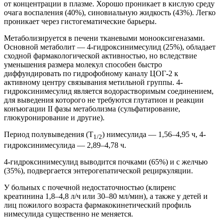
от концентрации в плазме. Хорошо проникает в кислую среду
очага воспаления (40%), синовиальную жидкость (43%). Легко
проникает через гистогематические барьеры.
Метаболизируется в печени тканевыми монооксигеназами.
Основной метаболит — 4
-
гидроксинимесулид (25%), обладает
сходной фармакологической активностью, но вследствие
уменьшения размера молекул способен быстро
диффундировать по гидрофобному каналу ЦОГ
-
2 к
активному центру связывания метильной группы. 4
-
гидроксинимесулид является водорастворимым соединением,
для выведения которого не требуются глутатион и реакции
конъюгации II фазы метаболизма (сульфатирование,
глюкуронирование и другие).
Период полувыведения (T
) нимесулида — 1,56–4,95 ч, 4
-
1/2
гидроксинимесулида — 2,89–4,78 ч.
4
-
гидроксинимесулид выводится почками (65%) и с желчью
(35%), подвергается энтерогепатической рециркуляции.
У больных с почечной недостаточностью (клиренс
креатинина 1,8–4,8 л/ч или 30–80 мл/мин), а также у детей и
лиц пожилого возраста фармакокинетический профиль
нимесулида существенно не меняется.