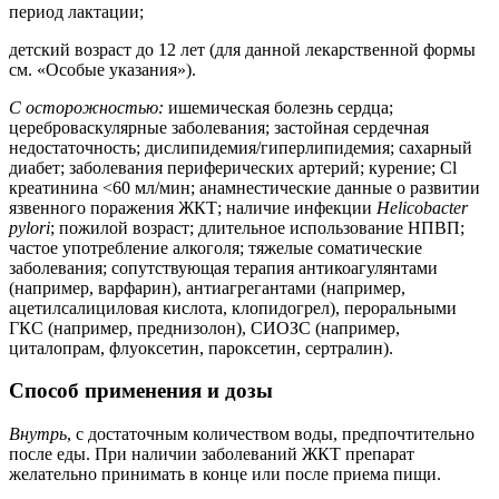
период лактации;
детский возраст до 12 лет (для данной лекарственной формы
см. «Особые указания»).
С осторожностью:
ишемическая болезнь сердца;
цереброваскулярные заболевания; застойная сердечная
недостаточность; дислипидемия/гиперлипидемия; сахарный
диабет; заболевания периферических артерий; курение; Cl
креатинина <60 мл/мин; анамнестические данные о развитии
язвенного поражения ЖКТ; наличие инфекции
Helicobacter
pylori
; пожилой возраст; длительное использование НПВП;
частое употребление алкоголя; тяжелые соматические
заболевания; сопутствующая терапия антикоагулянтами
(например, варфарин), антиагрегантами (например,
ацетилсалициловая кислота, клопидогрел), пероральными
ГКС (например, преднизолон), СИОЗС (например,
циталопрам, флуоксетин, пароксетин, сертралин).
Способ применения и дозы
Внутрь
, с достаточным количеством воды, предпочтительно
после еды. При наличии заболеваний ЖКТ препарат
желательно принимать в конце или после приема пищи.