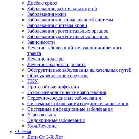
Дисбактериоз
Заболевания дыхательных путей
Заболевания кожи
Заболевания костно-мышечной системы
Заболевания системы крови
Заболевания урогенитальных органов
Заболевания урогенитальных органов
Зависимости
Лечение заболеваний желудочно-кишечного
тракта
Лечение подагры
Лечение сахарного диабета
Обструктивные заболевания дыхательных путей
Общеукрепляющие средства
ПКУ
Протозойные инфекции
Психо-неврологические заболевания
Сердечно-сосудистые заболевания
Системные заболевания соединительной ткани
Системные инфекционные заболевания
Угревая сыпь
Эндокринные заболевания
Уход/Лечение
• Семья
Дети От 3-Х Лет