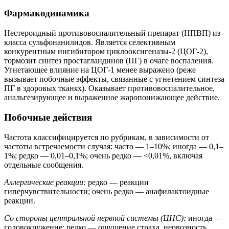
Фармакодинамика
Нестероидный противовоспалительный препарат (НПВП) из
класса сульфонанилидов. Является селективным
конкурентным ингибитором циклооксигеназы-2 (ЦОГ-2),
тормозит синтез простагландинов (ПГ) в очаге воспаления.
Угнетающее влияние на ЦОГ-1 менее выражено (реже
вызывает побочные эффекты, связанные с угнетением синтеза
ПГ в здоровых тканях). Оказывает противовоспалительное,
анальгезирующее и выраженное жаропонижающее действие.
Побочные действия
Частота классифицируется по рубрикам, в зависимости от
частоты встречаемости случая: часто — 1–10%; иногда — 0,1–
1%; редко — 0,01–0,1%; очень редко — <0,01%, включая
отдельные сообщения.
Аллергические реакции:
редко — реакции
гиперчувствительности; очень редко — анафилактоидные
реакции.
Со стороны центральной нервной системы (ЦНС):
иногда —
головокружение; редко — ощущение страха, нервозность,