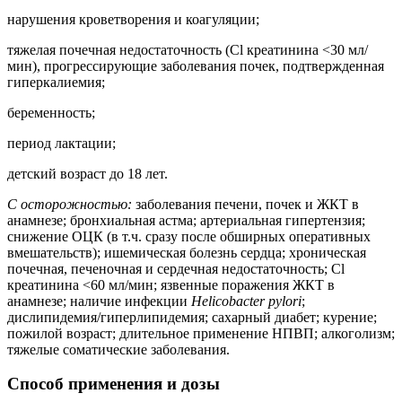
нарушения кроветворения и коагуляции;
тяжелая почечная недостаточность (Cl креатинина <30 мл/
мин), прогрессирующие заболевания почек, подтвержденная
гиперкалиемия;
беременность;
период лактации;
детский возраст до 18 лет.
С осторожностью:
заболевания печени, почек и ЖКТ в
анамнезе; бронхиальная астма; артериальная гипертензия;
снижение ОЦК (в т.ч. сразу после обширных оперативных
вмешательств); ишемическая болезнь сердца; хроническая
почечная, печеночная и сердечная недостаточность; Cl
креатинина <60 мл/мин; язвенные поражения ЖКТ в
анамнезе; наличие инфекции
Helicobacter pylori
;
дислипидемия/гиперлипидемия; сахарный диабет; курение;
пожилой возраст; длительное применение НПВП; алкоголизм;
тяжелые соматические заболевания.
Способ применения и дозы