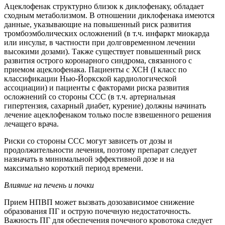
Ацеклофенак структурно близок к диклофенаку, обладает
сходным метаболизмом. В отношении диклофенака имеются
данные, указывающие на повышенный риск развития
тромбоэмболических осложнений (в т.ч. инфаркт миокарда
или инсульт, в частности при долговременном лечении
высокими дозами). Также существует повышенный риск
развития острого коронарного синдрома, связанного с
приемом ацеклофенака. Пациенты с ХСН (I класс по
классификации Нью-Йоркской кардиологической
ассоциации) и пациенты с факторами риска развития
осложнений со стороны ССС (в т.ч. артериальная
гипертензия, сахарный диабет, курение) должны начинать
лечение ацеклофенаком только после взвешенного решения
лечащего врача.
Риски со стороны ССС могут зависеть от дозы и
продолжительности лечения, поэтому препарат следует
назначать в минимальной эффективной дозе и на
максимально короткий период времени.
Влияние на печень и почки
Прием НПВП может вызвать дозозависимое снижение
образования ПГ и острую почечную недостаточность.
Важность ПГ для обеспечения почечного кровотока следует