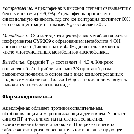
Распределение.
Ацеклофенак в высокой степени связывается с
белками плазмы (>99,7%). Ацеклофенак проникает в
синовиальную жидкость, где его концентрация достигает 60%
от его концентрации в плазме. V
составляет 30 л.
d
Метаболизм.
Считается, что ацеклофенак метаболизируется
изоферментом CYP2C9 с образованием метаболита 4-OH-
ацеклофенака. Диклофенак и 4-OH-диклофенак входят в
число многочисленных метаболитов ацеклофенака.
Выведение.
Средний T
составляет 4–4,3 ч. Клиренс
1/2
составляет 5 л/ч. Приблизительно 2/3 принятой дозы
выводится почками, в основном в виде конъюгированных
гидроксиметаболитов. Только 1% дозы после приема внутрь
выводится в неизмененном виде.
Фармакодинамика
Ацеклофенак обладает противовоспалительным,
обезболивающим и жаропонижающим действием. Угнетает
синтез ПГ и т.о. влияет на патогенез воспаления,
возникновения боли и лихорадки. При ревматических
заболеваниях противовоспалительное и анальгезирующее