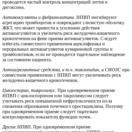
проводится частый контроль концентраций лития и
дигоксина.
Антикоагулянты и фибринолитики.
НПВП ингибируют
агрегацию тромбоцитов и повреждают слизистую оболочку
ЖКТ, что может привести к усилению действия
антикоагулянтов и увеличить риск желудочно-кишечного
кровотечения на фоне приема антикоагулянтов. Следует
избегать совместного применения ацеклофенака и
пероральных антикоагулянтов кумариновой группы и
тромболитиков, если не проводится тщательное наблюдение
за состоянием пациента.
Антиагрегантные средства, в т.ч. тиклопидин, и СИОЗС
при
совместном применении с НПВП могут увеличивать риск
желудочно-кишечного кровотечения.
Циклоспорин, такролимус.
При одновременном приеме
НПВП с циклоспорином или такролимусом следует
учитывать риск повышенной нефротоксичности из-за
снижения образования почечного простациклина. Поэтому
при одновременном приеме следует тщательно
контролировать показатели функции почек.
Другие НПВП.
При одновременном приеме