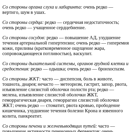
Со стороны органа слуха и лабиринта:
очень редко —
вертиго, шум в ушах.
Со стороны сердца:
редко — сердечная недостаточность;
очень редко — учащенное сердцебиение.
Со стороны сосудов:
редко — повышение АД, ухудшение
течения артериальной гипертензии; очень редко — гиперемия
кожи, приливы (кратковременное ощущение жара,
сопровождающееся потливостью), васкулит.
Со стороны дыхательной системы, органов грудной клетки и
средостения:
редко — одышка; очень редко — бронхоспазм.
Со стороны ЖКТ:
часто — диспепсия, боль в животе,
тошнота, диарея; нечасто — метеоризм, гастрит, запор, рвота,
изъязвление слизистой оболочки полости рта; редко —
мелена, изъязвление слизистой оболочки ЖКТ,
геморрагическая диарея, геморрагии слизистой оболочки
ЖКТ; очень редко — стоматит, рвота кровью, прободение
кишечника, ухудшение течения болезни Крона и язвенного
колита, панкреатит.
Со стороны печени и желчевыводящих путей:
часто —
повышение активности печеночных ферментов; очень