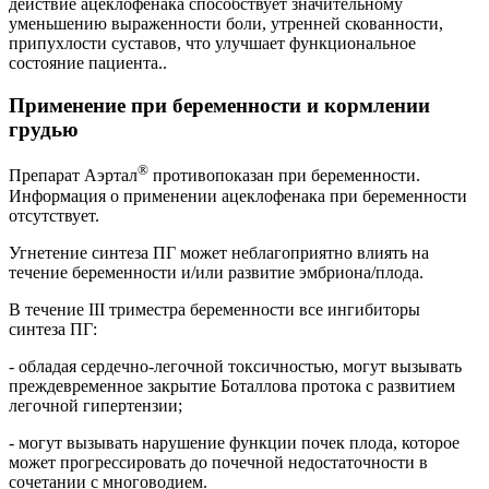
действие ацеклофенака способствует значительному
уменьшению выраженности боли, утренней скованности,
припухлости суставов, что улучшает функциональное
состояние пациента..
Применение при беременности и кормлении
грудью
®
Препарат Аэртал
противопоказан при беременности.
Информация о применении ацеклофенака при беременности
отсутствует.
Угнетение синтеза ПГ может неблагоприятно влиять на
течение беременности и/или развитие эмбриона/плода.
В течение III триместра беременности все ингибиторы
синтеза ПГ:
- обладая сердечно-легочной токсичностью, могут вызывать
преждевременное закрытие Боталлова протока с развитием
легочной гипертензии;
- могут вызывать нарушение функции почек плода, которое
может прогрессировать до почечной недостаточности в
сочетании с многоводием.