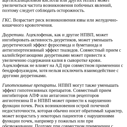
ацетилсалициловой кислоты или других НПВП может
увеличиться частота возникновения побочных явлений,
поэтому следует соблюдать осторожность.
ГКС.
Возрастает риск возникновения язвы или желудочно-
кишечного кровотечения.
Диуретики.
Ацеклофенак, как и другие НПВП, может
ингибировать активность диуретиков, может уменьшать
диуретический эффект фуросемида и буметанида и
антигипертензивный эффект тиазидов. Совместный прием с
калийсберегающими диуретиками может привести к
увеличению содержания калия в сыворотке крови.
Ацеклофенак не влияет на АД при совместном применении с
бендрофлуазидом, хотя нельзя исключить взаимодействие с
другими диуретиками.
Гипотензивные препараты.
НПВП могут также уменьшать
эффект гипотензивных препаратов. Совместный прием
ингибиторов АПФ или антагонистов рецепторов
ангиотензина II и НПВП может привести к нарушению
функции почек. Риск возникновения острой почечной
недостаточности, которая обычно носит обратимый характер,
может возрастать у некоторых пациентов с нарушениями
функции почек, например у пожилых или при
обезвоживании. Поэтому при совместном применении с