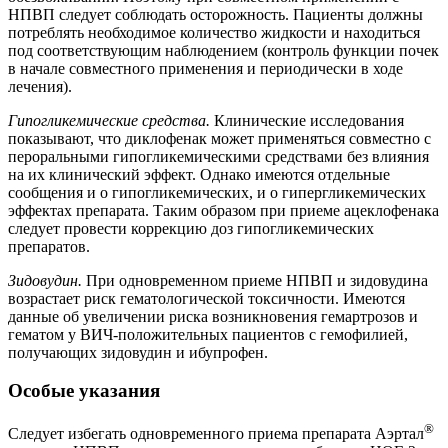
НПВП следует соблюдать осторожность. Пациенты должны
потреблять необходимое количество жидкости и находиться
под соответствующим наблюдением (контроль функции почек
в начале совместного применения и периодически в ходе
лечения).
Гипогликемические средства.
Клинические исследования
показывают, что диклофенак может применяться совместно с
пероральными гипогликемическими средствами без влияния
на их клинический эффект. Однако имеются отдельные
сообщения и о гипогликемических, и о гипергликемических
эффектах препарата. Таким образом при приеме ацеклофенака
следует провести коррекцию доз гипогликемических
препаратов.
Зидовудин.
При одновременном приеме НПВП и зидовудина
возрастает риск гематологической токсичности. Имеются
данные об увеличении риска возникновения гемартрозов и
гематом у ВИЧ-положительных пациентов с гемофилией,
получающих зидовудин и ибупрофен.
Особые указания
®
Следует избегать одновременного приема препарата Аэртал