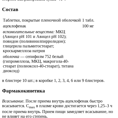
Состав
Таблетки, покрытые пленочной оболочкой
1 табл.
ацеклофенак
100 мг
вспомогательные вещества:
МКЦ
(Авицел рН 101 и Авицел рН 102);
повидон (поливинилпирролидон);
глицерила пальмитостеарат;
кроскармеллоза натрия
оболочка
— сепифилм 752 белый
(гипромеллоза, МКЦ, макрогола-40-
стеарат (полиоксил-40-стеарат), титана
диоксид)
в блистере 10 шт.; в коробке 1, 2, 3, 4, 6 или 9 блистеров.
Фармакокинетика
Всасывание.
После приема внутрь ацеклофенак быстро
всасывается. C
в плазме крови достигается через 1,25–3 ч
max
после приема внутрь. Прием пищи замедляет всасывание, но
не влияет на его степень.