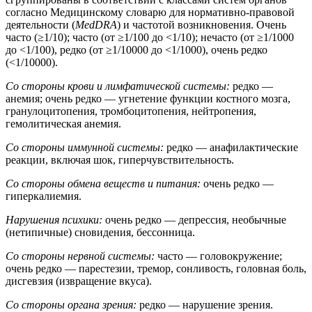
согласно Медицинскому словарю для нормативно-правовой
деятельности (
MedDRA
) и частотой возникновения. Очень
часто (≥1/10); часто (от ≥1/100 до <1/10); нечасто (от ≥1/1000
до <1/100), редко (от ≥1/10000 до <1/1000), очень редко
(<1/10000).
Со стороны крови и лимфатической системы:
редко —
анемия; очень редко — угнетение функции костного мозга,
гранулоцитопения, тромбоцитопения, нейтропения,
гемолитическая анемия.
Со стороны иммунной системы:
редко — анафилактические
реакции, включая шок, гиперчувствительность.
Со стороны обмена веществ и питания:
очень редко —
гиперкалиемия.
Нарушения психики:
очень редко — депрессия, необычные
(нетипичные) сновидения, бессонница.
Со стороны нервной системы:
часто — головокружение;
очень редко — парестезии, тремор, сонливость, головная боль,
дисгевзия (извращение вкуса).
Со стороны органа зрения:
редко — нарушение зрения.