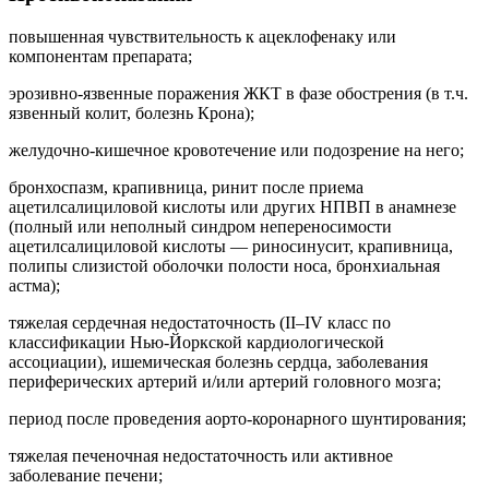
повышенная чувствительность к ацеклофенаку или
компонентам препарата;
эрозивно-язвенные поражения ЖКТ в фазе обострения (в т.ч.
язвенный колит, болезнь Крона);
желудочно-кишечное кровотечение или подозрение на него;
бронхоспазм, крапивница, ринит после приема
ацетилсалициловой кислоты или других НПВП в анамнезе
(полный или неполный синдром непереносимости
ацетилсалициловой кислоты — риносинусит, крапивница,
полипы слизистой оболочки полости носа, бронхиальная
астма);
тяжелая сердечная недостаточность (II–IV класс по
классификации Нью-Йоркской кардиологической
ассоциации), ишемическая болезнь сердца, заболевания
периферических артерий и/или артерий головного мозга;
период после проведения аорто-коронарного шунтирования;
тяжелая печеночная недостаточность или активное
заболевание печени;