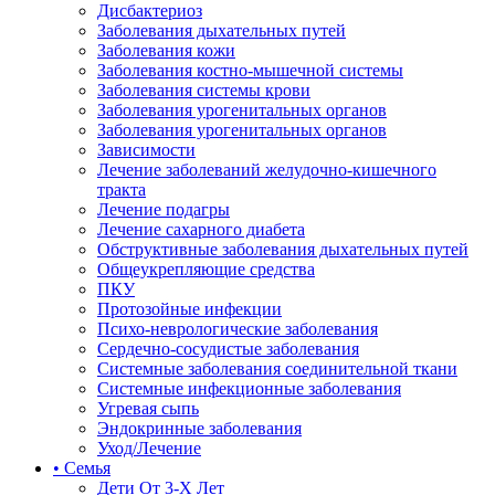
Дисбактериоз
Заболевания дыхательных путей
Заболевания кожи
Заболевания костно-мышечной системы
Заболевания системы крови
Заболевания урогенитальных органов
Заболевания урогенитальных органов
Зависимости
Лечение заболеваний желудочно-кишечного
тракта
Лечение подагры
Лечение сахарного диабета
Обструктивные заболевания дыхательных путей
Общеукрепляющие средства
ПКУ
Протозойные инфекции
Психо-неврологические заболевания
Сердечно-сосудистые заболевания
Системные заболевания соединительной ткани
Системные инфекционные заболевания
Угревая сыпь
Эндокринные заболевания
Уход/Лечение
• Семья
Дети От 3-Х Лет