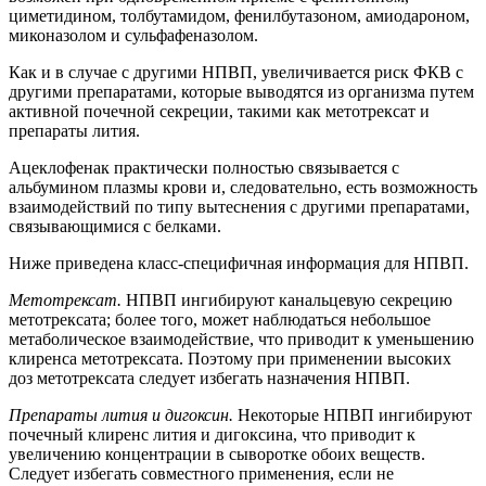
циметидином, толбутамидом, фенилбутазоном, амиодароном,
миконазолом и сульфафеназолом.
Как и в случае с другими НПВП, увеличивается риск ФКВ с
другими препаратами, которые выводятся из организма путем
активной почечной секреции, такими как метотрексат и
препараты лития.
Ацеклофенак практически полностью связывается с
альбумином плазмы крови и, следовательно, есть возможность
взаимодействий по типу вытеснения с другими препаратами,
связывающимися с белками.
Ниже приведена класс-специфичная информация для НПВП.
Метотрексат.
НПВП ингибируют канальцевую секрецию
метотрексата; более того, может наблюдаться небольшое
метаболическое взаимодействие, что приводит к уменьшению
клиренса метотрексата. Поэтому при применении высоких
доз метотрексата следует избегать назначения НПВП.
Препараты лития и дигоксин.
Некоторые НПВП ингибируют
почечный клиренс лития и дигоксина, что приводит к
увеличению концентрации в сыворотке обоих веществ.
Следует избегать совместного применения, если не