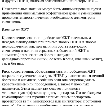
и других НПВП, включая селективные ингибиторы ЦОГ-2.
Нежелательные явления могут быть минимизированы путем
применения минимальной эффективной дозы и уменьшения
продолжительности лечения, необходимого для контроля
симптомов.
Влияние на ЖКТ
Кровотечение, язва или прободение ЖКТ с летальным
исходом наблюдались при приеме любых НПВП в любой
период лечения, как при наличии соответствующих
симптомов и наличии серьезных заболеваний ЖКТ в
анамнезе ( в т.ч. язвенная болезнь желудка и
двенадцатиперстной кишки, болезнь Крона, язвенный колит),
так и без них.
Риск кровотечения, образования язвы и прободения ЖКТ
возрастает с увеличением дозы НПВП у пациентов с язвенной
болезнью в анамнезе, особенно если она сопровождалась
кровотечением или прободением, а также у пожилых
пациентов. Этим пациентам следует принимать
минимальную эффективную дозу препарата. Им необходима
комбинированная терапия с применением препаратов-
протекторов (в т.ч. мизопростол или ингибиторы протонной
помпы). Такое лечение необходимо пациентам, которые