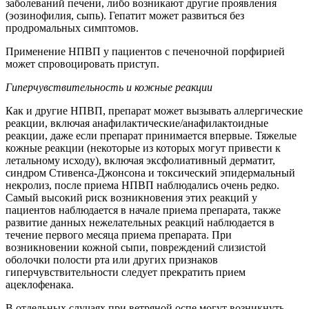
заболеваний печени, либо возникают другие проявления
(эозинофилия, сыпь). Гепатит может развиться без
продромальных симптомов.
Применение НПВП у пациентов с печеночной порфирией
может спровоцировать приступ.
Гиперчувствительность и кожные реакции
Как и другие НПВП, препарат может вызывать аллергические
реакции, включая анафилактические/анафилактоидные
реакции, даже если препарат принимается впервые. Тяжелые
кожные реакции (некоторые из которых могут привести к
летальному исходу), включая эксфолиативный дерматит,
синдром Стивенса-Джонсона и токсический эпидермальный
некролиз, после приема НПВП наблюдались очень редко.
Самый высокий риск возникновения этих реакций у
пациентов наблюдается в начале приема препарата, также
развитие данных нежелательных реакций наблюдается в
течение первого месяца приема препарата. При
возникновении кожной сыпи, повреждений слизистой
оболочки полости рта или других признаков
гиперчувствительности следует прекратить прием
ацеклофенака.
В отдельных случаях при ветряной оспе могут возникнуть