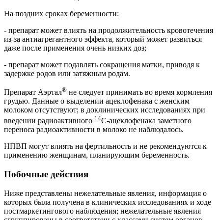
На поздних сроках беременности:
- препарат может влиять на продолжительность кровотечения
из-за антиагрегантного эффекта, который может развиться
даже после применения очень низких доз;
- препарат может подавлять сокращения матки, приводя к
задержке родов или затяжным родам.
®
Препарат Аэртал
не следует принимать во время кормления
грудью. Данные о выделении ацеклофенака с женским
молоком отсутствуют; в доклинических исследованиях при
14
введении радиоактивного
С-ацеклофенака заметного
переноса радиоактивности в молоко не наблюдалось.
НПВП могут влиять на фертильность и не рекомендуются к
применению женщинам, планирующим беременность.
Побочные действия
Ниже представлены нежелательные явления, информация о
которых была получена в клинических исследованиях и ходе
постмаркетингового наблюдения; нежелательные явления
сгруппированы в соответствии с классами систем органов