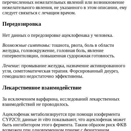
перечисленных нежелательных явлений или возникновение
нежелательного явления, не указанного в этом описании, ему
следует связаться с лечащим врачом.
Передозировка
Нет данных о передозировке ацеклофенака у человека.
Возможные симптомы:
тошнота, рвота, боль в области
желудка, головокружение, головная боль, явление
гипервентиляции, повышенная судорожная готовность.
Лечение:
промывание желудка, назначение активированного
угля, симптоматическая терапия. Форсированный диурез,
гемодиализ недостаточно эффективены.
Лекарственное взаимодействие
За исключением варфарина, исследований лекарственных
взаимодействий не проводилось.
Ацеклофенак метаболизируется при помощи изофермента
CYP2C9; данные
in vitro
показывают, что ацеклофенак может
быть ингибитором этого фермента. Таким образом риск ФКВ
возможен при одновременном приеме с фенитоином,