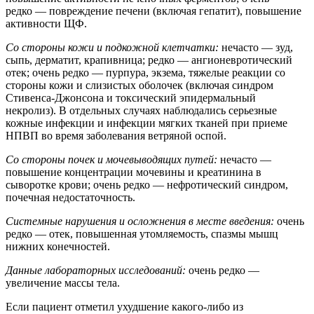
редко — повреждение печени (включая гепатит), повышение
активности ЩФ.
Со стороны кожи и подкожной клетчатки:
нечасто — зуд,
сыпь, дерматит, крапивница; редко — ангионевротический
отек; очень редко — пурпура, экзема, тяжелые реакции со
стороны кожи и слизистых оболочек (включая синдром
Стивенса-Джонсона и токсический эпидермальный
некролиз). В отдельных случаях наблюдались серьезные
кожные инфекции и инфекции мягких тканей при приеме
НПВП во время заболевания ветряной оспой.
Со стороны почек и мочевыводящих путей:
нечасто —
повышение концентрации мочевины и креатинина в
сыворотке крови; очень редко — нефротический синдром,
почечная недостаточность.
Системные нарушения и осложнения в месте введения:
очень
редко — отек, повышенная утомляемость, спазмы мышц
нижних конечностей.
Данные лабораторных исследований:
очень редко —
увеличение массы тела.
Если пациент отметил ухудшение какого-либо из