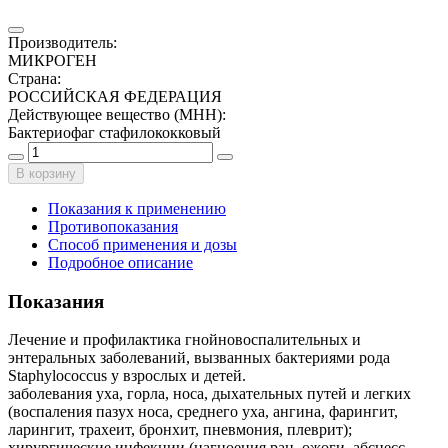
Производитель
:
МИКРОГЕН
Страна
:
РОССИЙСКАЯ ФЕДЕРАЦИЯ
Действующее вещество (МНН)
:
Бактериофаг стафилококковый
В корзину
Показания к применению
Противопоказания
Способ применения и дозы
Подробное описание
Показания
Лечение и профилактика гнойновоспалительных и
энтеральных заболеваний, вызванных бактериями рода
Staphylococcus у взрослых и детей.
заболевания уха, горла, носа, дыхательных путей и легких
(воспаления пазух носа, среднего уха, ангина, фарингит,
ларингит, трахеит, бронхит, пневмония, плеврит);
хирургические инфекции (нагноения ран, ожоги, абсцесс,