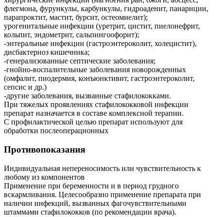
флегмона, фурункулы, карбункулы, гидроаденит, панариции,
парапроктит, мастит, бурсит, остеомиелит);
урогенитальные инфекции (уретрит, цистит, пиелонефрит,
кольпит, эндометрит, сальпингоофорит);
-энтеральные инфекции (гастроэнтероколит, холецистит),
дисбактериоз кишечника;
-генерализованные септические заболевания;
-гнойно-воспалительные заболевания новорожденных
(омфалит, пиодермия, конъюнктивит, гастроэнтероколит,
сепсис и др.)
-другие заболевания, вызванные стафилококками.
При тяжелых проявлениях стафилококковой инфекции
препарат назначается в составе комплексной терапии.
С профилактической целью препарат используют для
обработки послеоперационных
Противопоказания
Индивидуальная непереносимость или чувствительность к
любому из компонентов
Применение при беременности и в период грудного
вскармливания. Целесообразно применение препарата при
наличии инфекций, вызванных фагочувствительными
штаммами стафилококков (по рекомендации врача).