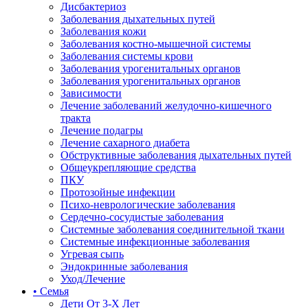
Дисбактериоз
Заболевания дыхательных путей
Заболевания кожи
Заболевания костно-мышечной системы
Заболевания системы крови
Заболевания урогенитальных органов
Заболевания урогенитальных органов
Зависимости
Лечение заболеваний желудочно-кишечного
тракта
Лечение подагры
Лечение сахарного диабета
Обструктивные заболевания дыхательных путей
Общеукрепляющие средства
ПКУ
Протозойные инфекции
Психо-неврологические заболевания
Сердечно-сосудистые заболевания
Системные заболевания соединительной ткани
Системные инфекционные заболевания
Угревая сыпь
Эндокринные заболевания
Уход/Лечение
• Семья
Дети От 3-Х Лет