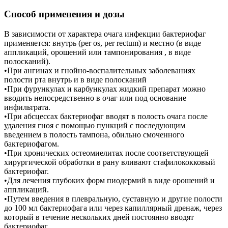
Способ применения и дозы
В зависимости от характера очага инфекции бактериофаг
применяется: внутрь (per os, per rectum) и местно (в виде
аппликаций, орошений или тампонирования , в виде
полосканий).
•При ангинах и гнойно-воспалительных заболеваниях
полости рта внутрь и в виде полосканий
•При фурункулах и карбункулах жидкий препарат можно
вводить непосредственно в очаг или под основание
инфильтрата.
•При абсцессах бактериофаг вводят в полость очага после
удаления гноя с помощью пункций с последующим
введением в полость тампона, обильно смоченного
бактериофагом.
•При хронических остеомиелитах после соответствующей
хирургической обработки в рану вливают стафилококковый
бактериофаг.
•Для лечения глубоких форм пиодермий в виде орошений и
аппликаций.
•Путем введения в плевральную, суставную и другие полости
до 100 мл бактериофага или через капиллярный дренаж, через
который в течение нескольких дней постоянно вводят
бактериофаг.