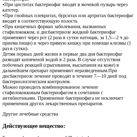
•При циститах бактериофаг вводят в мочевой пузырь через
катетер.
•При гнойных плевритах, бурситах или артритах бактериофаг
вводят в соответствующую полость
•При кишечных формах заболевания, вызванных
стафилококком, и дисбактериозе жидкий бактериофаг
применяют через рот (2 раза в сутки натощак, за 1,5—2 ч до
приема пищи) и через прямую кишку при помощи клизмы (1
раз в сутки).
Детям первых дней жизни в первые два дня бактериофаг
разводят кипяченой водой в 2 раза. В случае отсутствия
побочных реакций (срыгивания, высыпания на коже) в
дальнейшем препарат применяют неразведенным.При
дисбактериозе лечение проводят в течение 7—10 дней под
бактериологическим контролем.
Можно проводить комбинированное лечение
стафилококковым бактериофагом в сочетании с
антибиотиками. Применение бактериофага не исключает
применения других лекарственных препаратов.
Другие лечебные средства
Действующее вещество: