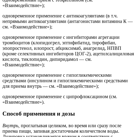
«Взаимодействие»);
одновременное применение с антикоагулянтами (в т.ч.
непрямыми антикоагулянтами (антагонистами витамина К —
см. «Взаимодействие»);
одновременное применение с ингибиторами агрегации
тромбоцитов (клопидогрел, эптифибатид, тирофибан,
эпопростенол, илопрост, абциксимаб, анагрелид, НПВП
(кроме селективных ингибиторов ЦОГ-2), ацетилсалициловая
кислота, тиклопидин, дипиридамол — см.
«Взаимодействие»);
одновременное применение с гипогликемическими
средствами (инсулином и гипогликемическими средствами
для приема внутрь — см. «Взаимодействие»);
одновременное применение с ципрофлоксацином (см.
«Взаимодействие»).
Способ применения и дозы
Внутрь,
проглатывая целиком, во время или сразу после
приема пищи, запивая достаточным количеством воды.
Дозировка устанавливается врачом в соответствии с