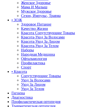
Женское Здоровье
Мама И Малыш
Мужское Здоровье
Сезон, Импульс, Травма
• ЗОЖ
Здоровое Питание
Качество Жизни
Красота Сопутствующие Товары
Красота-Уход За Волосами
Красота-Уход За Лицом
Красота-Уход За Телом
Наборы
Народная Медицина
Офтальмология
Профилактика
Спорт
• Красота
Сопутствующие Товары
Уход За Волосами
Уход За Лицом
Уход За Телом
Гигиена
Диагностика
Профилактическая ортопедия
Травматическая ортопедия