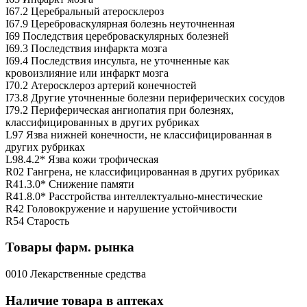
I67.2 Церебральный атеросклероз
I67.9 Цереброваскулярная болезнь неуточненная
I69 Последствия цереброваскулярных болезней
I69.3 Последствия инфаркта мозга
I69.4 Последствия инсульта, не уточненные как
кровоизлияние или инфаркт мозга
I70.2 Атеросклероз артерий конечностей
I73.8 Другие уточненные болезни периферических сосудов
I79.2 Периферическая ангиопатия при болезнях,
классифицированных в других рубриках
L97 Язва нижней конечности, не классифицированная в
других рубриках
L98.4.2* Язва кожи трофическая
R02 Гангрена, не классифицированная в других рубриках
R41.3.0* Снижение памяти
R41.8.0* Расстройства интеллектуально-мнестические
R42 Головокружение и нарушение устойчивости
R54 Старость
Товары фарм. рынка
0010 Лекарственные средства
Наличие товара в аптеках