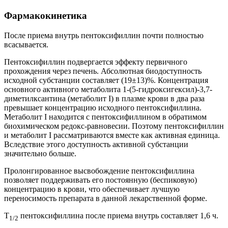
Фармакокинетика
После приема внутрь пентоксифиллин почти полностью
всасывается.
Пентоксифиллин подвергается эффекту первичного
прохождения через печень. Абсолютная биодоступность
исходной субстанции составляет (19±13)%. Концентрация
основного активного метаболита 1-(5-гидроксигексил)-3,7-
диметилксантина (метаболит I) в плазме крови в два раза
превышает концентрацию исходного пентоксифиллина.
Метаболит I находится c пентоксифиллином в обратимом
биохимическом редокс-равновесии. Поэтому пентоксифиллин
и метаболит I рассматриваются вместе как активная единица.
Вследствие этого доступность активной субстанции
значительно больше.
Пролонгированное высвобождение пентоксифиллина
позволяет поддерживать его постоянную (беспиковую)
концентрацию в крови, что обеспечивает лучшую
переносимость препарата в данной лекарственной форме.
T
пентоксифиллина после приема внутрь составляет 1,6 ч.
1/2