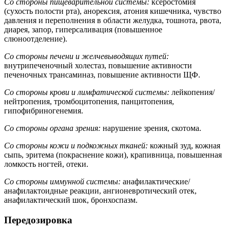
Со стороны пищеварительной системы:
ксеростомия
(сухость полости рта), анорексия, атония кишечника, чувство
давления и переполнения в области желудка, тошнота, рвота,
диарея, запор, гиперсаливация (повышенное
слюноотделение).
Со стороны печени и желчевыводящих путей:
внутрипеченочный холестаз, повышение активности
печеночных трансаминаз, повышение активности ЩФ.
Со стороны крови и лимфатической системы:
лейкопения/
нейтропения, тромбоцитопения, панцитопения,
гипофибриногенемия.
Со стороны органа зрения:
нарушение зрения, скотома.
Со стороны кожи и подкожных тканей:
кожный зуд, кожная
сыпь, эритема (покраснение кожи), крапивница, повышенная
ломкость ногтей, отеки.
Со стороны иммунной системы:
анафилактические/
анафилактоидные реакции, ангионевротический отек,
анафилактический шок, бронхоспазм.
Передозировка