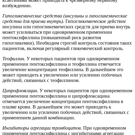
ксантинами может приводить к чрезмерному нервному
возбуждению.
Гипогликемические средства (инсулины и гипогликемические
средства для приема внутрь).
Гипогликемическое действие
инсулина или гипогликемических средств для приема внутрь
может усиливаться при одновременном применении
пентоксифиллина (повышенный риск развития
гипогликемии). Необходим строгий контроль состояния таких
пациентов, включая регулярный гликемический контроль.
Теофиллин.
У некоторых пациентов при одновременном
применении пентоксифиллина и теофиллина отмечается
увеличение концентрации теофиллина. В дальнейшем это
может приводить к увеличению или усилению побочных
действий, связанных с теофиллином.
Ципрофлоксацин.
У некоторых пациентов при одновременном
применении пентоксифиллина и ципрофлоксацина
отмечается увеличение концентрации пентоксифиллина в
плазме крови. В дальнейшем это может приводить к
увеличению или усилению побочных действий, связанных с
применением данной комбинации.
Ингибиторы агрегации тромбоцитов.
При одновременном
применении пентоксифиллина с ингибиторами агрегации