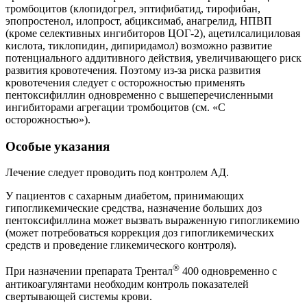
тромбоцитов (клопидогрел, эптифибатид, тирофибан,
эпопростенол, илопрост, абциксимаб, анагрелид, НПВП
(кроме селективных ингибиторов ЦОГ-2), ацетилсалициловая
кислота, тиклопидин, дипиридамол) возможно развитие
потенциального аддитивного действия, увеличивающего риск
развития кровотечения. Поэтому из-за риска развития
кровотечения следует с осторожностью применять
пентоксифиллин одновременно с вышеперечисленными
ингибиторами агрегации тромбоцитов (см. «С
осторожностью»).
Особые указания
Лечение следует проводить под контролем АД.
У пациентов с сахарным диабетом, принимающих
гипогликемические средства, назначение больших доз
пентоксифиллина может вызвать выраженную гипогликемию
(может потребоваться коррекция доз гипогликемических
средств и проведение гликемического контроля).
®
При назначении препарата Трентал
400 одновременно с
антикоагулянтами необходим контроль показателей
свертывающей системы крови.