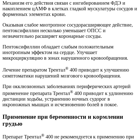
Механизм его действия связан с ингибированием ФДЭ и
накоплением цАМФ в клетках гладкой мускулатуры сосудов и
форменных элементах крови.
Оказывая слабое миотропное сосудорасширяющее действие,
пентоксифиллин несколько уменьшает ОПСС и
незначительно расширяет коронарные сосуды.
Пентоксифиллин обладает слабым положительным
инотропным эффектом на сердце. Улучшает
микроциркуляцию в зонах нарушенного кровообращения.
®
Лечение препаратом Трентал
400 приводит к улучшению
симптоматики нарушений мозгового кровообращения.
При окклюзионных заболеваниях периферических артерий
®
применение препарата Трентал
400 приводит к удлинению
дистанции ходьбы, устранению ночных судорог в
икроножных мышцах и исчезновению болей в покое.
Применение при беременности и кормлении
грудью
®
Препарат Трентал
400 не рекомендуется к применению при