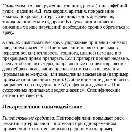
Симптомы:
головокружение, тошнота, рвота (типа кофейной
гущи), падение АД, тахикардия, аритмия, покраснение
кожных покровов, потеря сознания, озноб, арефлексия,
тонико-клонические судороги. В случае возникновения
описанных выше нарушений необходимо срочно обратиться к
врачу.
Лечение:
симптоматическое. Судорожные припадки снимают
введением диазепама. При появлении первых признаков
передозировки (потливость, тошнота, цианоз) немедленно
прекращают прием препарата. Если препарат принят недавно,
следует обеспечить меры, направленные на предотвращение
дальнейшего всасывания препарата путем его выведения
(промывание желудка) или замедления всасывания (например
прием активированного угля). Особое внимание должно быть
направлено на поддержание АД и функции дыхания. При
судорожных припадках вводят диазепам. Специфический
антидот неизвестен.
Лекарственное взаимодействие
Гипотензивные средства.
Пентоксифиллин повышает риск
развития артериальной гипотензии при одновременном
применении с гипотензивными средствами (например,