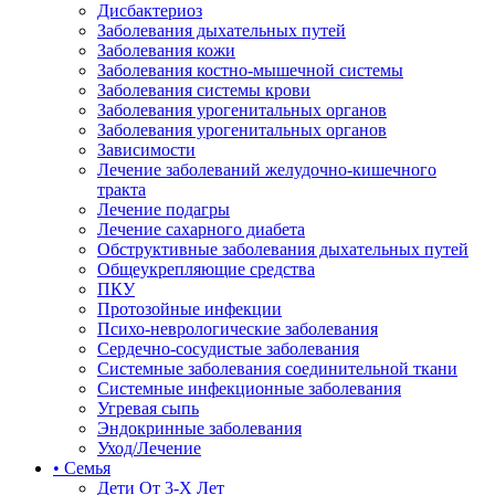
Дисбактериоз
Заболевания дыхательных путей
Заболевания кожи
Заболевания костно-мышечной системы
Заболевания системы крови
Заболевания урогенитальных органов
Заболевания урогенитальных органов
Зависимости
Лечение заболеваний желудочно-кишечного
тракта
Лечение подагры
Лечение сахарного диабета
Обструктивные заболевания дыхательных путей
Общеукрепляющие средства
ПКУ
Протозойные инфекции
Психо-неврологические заболевания
Сердечно-сосудистые заболевания
Системные заболевания соединительной ткани
Системные инфекционные заболевания
Угревая сыпь
Эндокринные заболевания
Уход/Лечение
• Семья
Дети От 3-Х Лет