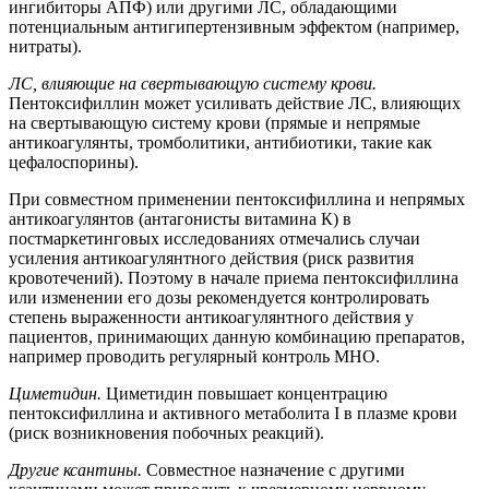
ингибиторы АПФ) или другими ЛС, обладающими
потенциальным антигипертензивным эффектом (например,
нитраты).
ЛС, влияющие на свертывающую систему крови.
Пентоксифиллин может усиливать действие ЛС, влияющих
на свертывающую систему крови (прямые и непрямые
антикоагулянты, тромболитики, антибиотики, такие как
цефалоспорины).
При совместном применении пентоксифиллина и непрямых
антикоагулянтов (антагонисты витамина К) в
постмаркетинговых исследованиях отмечались случаи
усиления антикоагулянтного действия (риск развития
кровотечений). Поэтому в начале приема пентоксифиллина
или изменении его дозы рекомендуется контролировать
степень выраженности антикоагулянтного действия у
пациентов, принимающих данную комбинацию препаратов,
например проводить регулярный контроль МНО.
Циметидин.
Циметидин повышает концентрацию
пентоксифиллина и активного метаболита I в плазме крови
(риск возникновения побочных реакций).
Другие ксантины.
Совместное назначение с другими